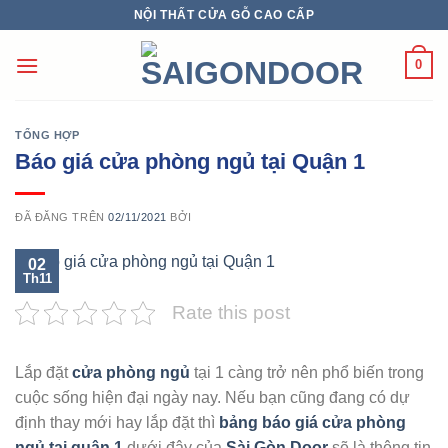
Chuyển
NỘI THẤT CỬA GỖ CAO CẤP
đến
nội
0
dung
TỔNG HỢP
Báo giá cửa phòng ngủ tại Quận 1
ĐÃ ĐĂNG TRÊN
02/11/2021
BỞI
02
Th11
Rate this post
Lắp đặt
cửa phòng ngủ
tại 1 càng trở nên phổ biến trong
cuộc sống hiện đại ngày nay. Nếu bạn cũng đang có dự
định thay mới hay lắp đặt thì
bảng báo giá cửa phòng
ngủ tại quận 1
dưới đây của
Sài Gòn Door
sẽ là thông tin