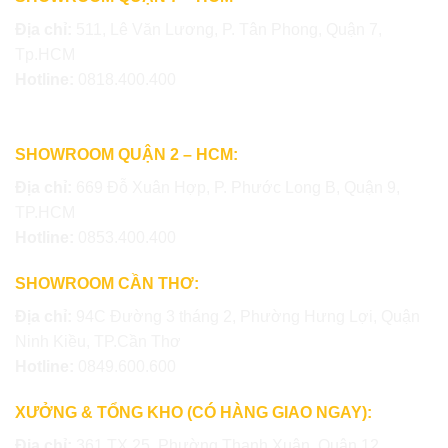
Địa chỉ:
511, Lê Văn Lương, P. Tân Phong, Quận 7,
Tp.HCM
Hotline:
0818.400.400
SHOWROOM QUẬN 2 – HCM:
Địa chỉ:
669 Đỗ Xuân Hợp, P. Phước Long B, Quận 9,
TP.HCM
Hotline:
0853.400.400
SHOWROOM CẦN THƠ:
Địa chỉ:
94C Đường 3 tháng 2, Phường Hưng Lợi, Quận
Ninh Kiều, TP.Cần Thơ
Hotline:
0849.600.600
XƯỞNG & TỔNG KHO (CÓ HÀNG GIAO NGAY):
Địa chỉ:
361 TX 25, Phường Thạnh Xuân, Quận 12,