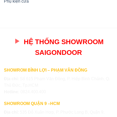
Phụ kiện cửa
HỆ THỐNG SHOWROOM
SAIGONDOOR
SHOWROM BÌNH LỢI – PHẠM VĂN ĐỒNG
Địa chỉ:
Số 615 Phạm Văn Đồng, P. Hiệp Bình Chánh, Q.
Thủ Đức, Tp.HCM
Hotline:
0824.400.400
SHOWROOM QUẬN 9 –HCM
Địa chỉ:
535 Đỗ Xuân Hợp, P. Phước Long B, Quận 9,