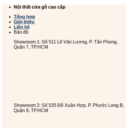
Chuyển
Nội thất cửa gỗ cao cấp
đến
Tổng hợp
nội
Giới thiệu
dung
Liên hệ
Bản đồ
Showroom 1: Số 511 Lê Văn Lương, P. Tân Phong,
Quận 7, TP.HCM
Showroom 2: Số 535 Đỗ Xuân Hợp, P. Phước Long B,
Quận 9, TP.HCM