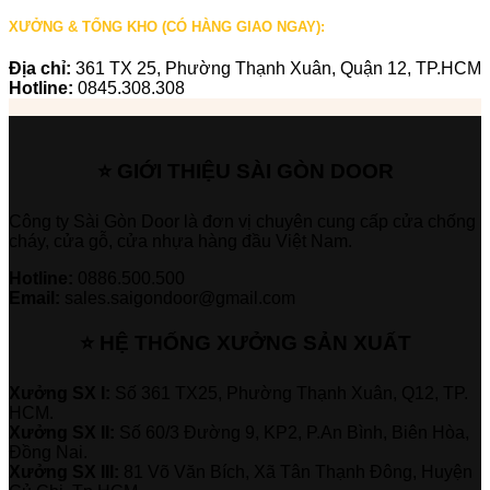
XƯỞNG & TỔNG KHO (CÓ HÀNG GIAO NGAY):
Địa chỉ:
361 TX 25, Phường Thạnh Xuân, Quận 12, TP.HCM
Hotline:
0845.308.308
⭐ GIỚI THIỆU SÀI GÒN DOOR
Công ty Sài Gòn Door là đơn vị chuyên cung cấp cửa chống
cháy, cửa gỗ, cửa nhựa hàng đầu Việt Nam.
Hotline:
0886.500.500
Email:
sales.saigondoor@gmail.com
⭐ HỆ THỐNG XƯỞNG SẢN XUẤT
Xưởng SX I:
Số 361 TX25, Phường Thạnh Xuân, Q12, TP.
HCM.
Xưởng SX II:
Số 60/3 Đường 9, KP2, P.An Bình, Biên Hòa,
Đồng Nai.
Xưởng SX III:
81 Võ Văn Bích, Xã Tân Thạnh Đông, Huyện