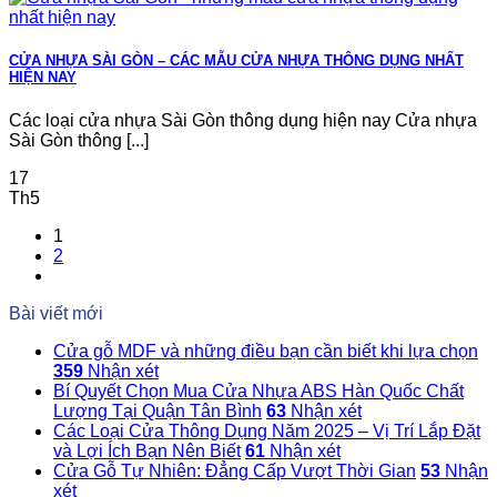
CỬA NHỰA SÀI GÒN – CÁC MẪU CỬA NHỰA THÔNG DỤNG NHẤT
HIỆN NAY
Các loại cửa nhựa Sài Gòn thông dụng hiện nay Cửa nhựa
Sài Gòn thông [...]
17
Th5
1
2
Bài viết mới
Cửa gỗ MDF và những điều bạn cần biết khi lựa chọn
359
Nhận xét
Bí Quyết Chọn Mua Cửa Nhựa ABS Hàn Quốc Chất
Lượng Tại Quận Tân Bình
63
Nhận xét
Các Loại Cửa Thông Dụng Năm 2025 – Vị Trí Lắp Đặt
và Lợi Ích Bạn Nên Biết
61
Nhận xét
Cửa Gỗ Tự Nhiên: Đẳng Cấp Vượt Thời Gian
53
Nhận
xét