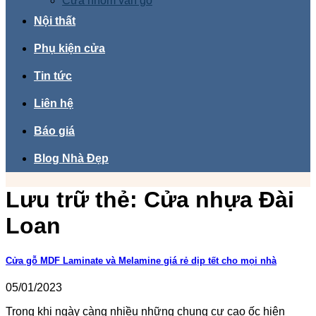
Cửa nhôm vân gỗ
Nội thất
Phụ kiện cửa
Tin tức
Liên hệ
Báo giá
Blog Nhà Đẹp
Lưu trữ thẻ:
Cửa nhựa Đài
Loan
Cửa gỗ MDF Laminate và Melamine giá rẻ dịp tết cho mọi nhà
05/01/2023
Trong khi ngày càng nhiều những chung cư cao ốc hiện