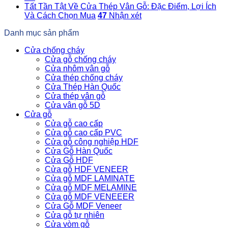
Tất Tần Tật Về Cửa Thép Vân Gỗ: Đặc Điểm, Lợi Ích
Và Cách Chọn Mua
47
Nhận xét
Danh mục sản phẩm
Cửa chống cháy
Cửa gỗ chống cháy
Cửa nhôm vân gỗ
Cửa thép chống cháy
Cửa Thép Hàn Quốc
Cửa thép vân gỗ
Cửa vân gỗ 5D
Cửa gỗ
Cửa gỗ cao cấp
Cửa gỗ cao cấp PVC
Cửa gỗ công nghiệp HDF
Cửa Gỗ Hàn Quốc
Cửa Gỗ HDF
Cửa gỗ HDF VENEER
Cửa gỗ MDF LAMINATE
Cửa gỗ MDF MELAMINE
Cửa gỗ MDF VENEEER
Cửa Gỗ MDF Veneer
Cửa gỗ tự nhiên
Cửa vòm gỗ