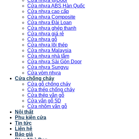
Cửa nhựa @Door
Cửa nhựa ABS Hàn Quốc
Cửa nhựa cao cấp
Cửa nhựa Composite
Cửa nhựa Đài Loan
Cửa nhựa ghép thanh
Cửa nhựa giá rẻ
Cửa nhựa gỗ
Cửa nhựa lõi thép
Cửa nhựa Malaysia
Cửa nhựa nhà tắm
Cửa nhựa Sài Gòn Door
Cửa nhựa Sungyu
Cửa vòm nhựa
Cửa chống cháy
Cửa gỗ chống cháy
Cửa thép chống cháy
Cửa thép vân gỗ
Cửa vân gỗ 5D
Cửa nhôm vân gỗ
Nội thất
Phụ kiện cửa
Tin tức
Liên hệ
Báo giá