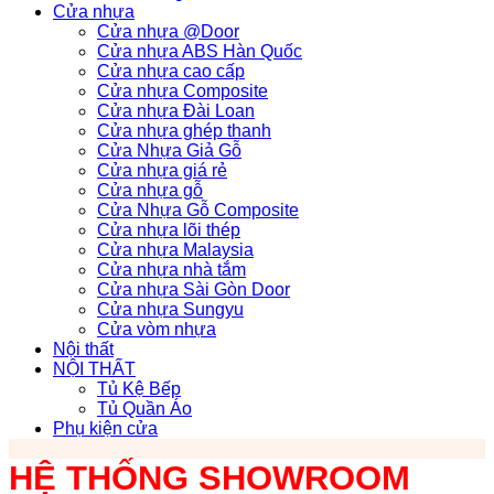
Cửa nhựa
Cửa nhựa @Door
Cửa nhựa ABS Hàn Quốc
Cửa nhựa cao cấp
Cửa nhựa Composite
Cửa nhựa Đài Loan
Cửa nhựa ghép thanh
Cửa Nhựa Giả Gỗ
Cửa nhựa giá rẻ
Cửa nhựa gỗ
Cửa Nhựa Gỗ Composite
Cửa nhựa lõi thép
Cửa nhựa Malaysia
Cửa nhựa nhà tắm
Cửa nhựa Sài Gòn Door
Cửa nhựa Sungyu
Cửa vòm nhựa
Nội thất
NỘI THẤT
Tủ Kệ Bếp
Tủ Quần Áo
Phụ kiện cửa
HỆ THỐNG SHOWROOM