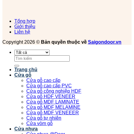
Tổng hợp
Giới thiệu
Liên hệ
Copyright 2026 ©
Bản quyền thuộc về
Saigondoor.vn
Tìm
kiếm:
Trang chủ
Cửa gỗ
Cửa gỗ cao cấp
Cửa gỗ cao cấp PVC
Cửa gỗ công nghiệp HDF
Cửa gỗ HDF VENEER
Cửa gỗ MDF LAMINATE
Cửa gỗ MDF MELAMINE
Cửa gỗ MDF VENEEER
Cửa gỗ tự nhiên
Cửa vòm gỗ
Cửa nhựa