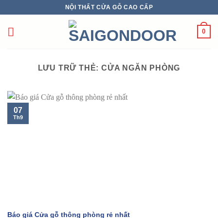
Chuyển
NỘI THẤT CỬA GỖ CAO CẤP
đến
nội
0
dung
LƯU TRỮ THẺ:
CỬA NGĂN PHÒNG
07
Th9
Báo giá Cửa gỗ thông phòng rẻ nhất