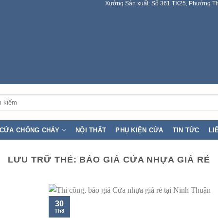
Xưởng Sản xuất: Số 361 TX25, Phường Th
:
CỬA CHỐNG CHÁY
NỘI THẤT
PHỤ KIỆN CỬA
TIN TỨC
LI
LƯU TRỮ THẺ:
BÁO GIÁ CỬA NHỰA GIÁ RẺ
30
Th8