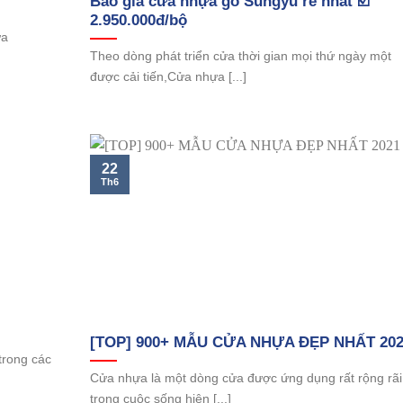
Báo giá cửa nhựa gỗ Sungyu rẻ nhất ☑️
2.950.000đ/bộ
ửa
Theo dòng phát triển cửa thời gian mọi thứ ngày một
được cải tiến,Cửa nhựa [...]
22
Th6
[TOP] 900+ MẪU CỬA NHỰA ĐẸP NHẤT 20
trong các
Cửa nhựa là một dòng cửa được ứng dụng rất rộng rãi
trong cuộc sống hiện [...]