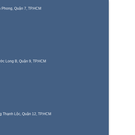
n Phong, Quận 7, TP.HCM
ước Long B, Quận 9, TP.HCM
g Thạnh Lộc, Quận 12, TP.HCM