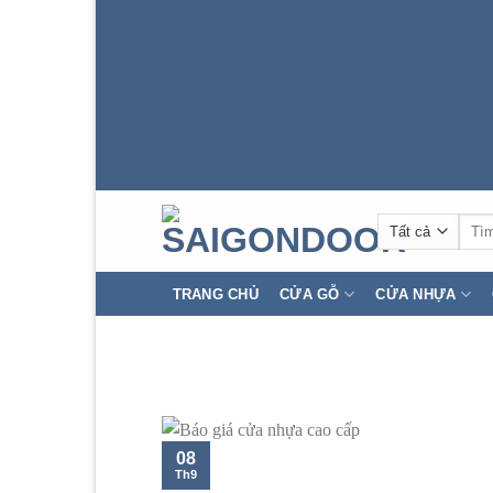
Tìm
kiếm
TRANG CHỦ
CỬA GỖ
CỬA NHỰA
08
Th9