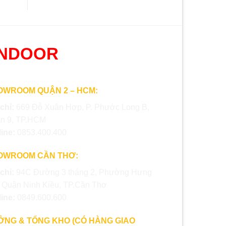
ONDOOR
OWROOM QUẬN 2 – HCM:
 chỉ:
669 Đỗ Xuân Hợp, P. Phước Long B,
n 9, TP.HCM
line:
0853.400.400
OWROOM CẦN THƠ:
 chỉ:
94C Đường 3 tháng 2, Phường Hưng
, Quận Ninh Kiều, TP.Cần Thơ
line:
0849.600.600
ỞNG & TỔNG KHO (CÓ HÀNG GIAO