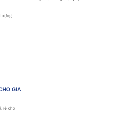
CHO GIA
á rẻ cho