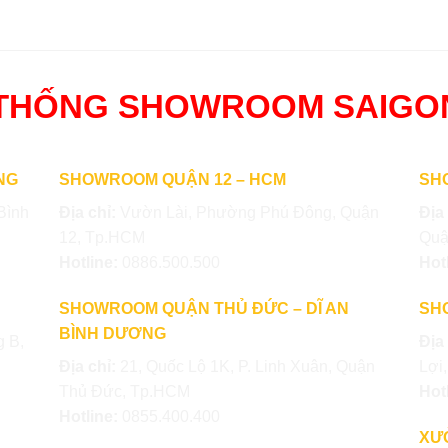
 THỐNG SHOWROOM SAIG
NG
SHOWROOM QUẬN 12 – HCM
SH
Bình
Địa chỉ:
Vườn Lài, Phường Phú Đông, Quận
Địa
12, Tp.HCM
Quậ
Hotline:
0886.500.500
Hot
SHOWROOM QUẬN THỦ ĐỨC – DĨ AN
SH
BÌNH DƯƠNG
 B,
Địa
Địa chỉ:
21, Quốc Lộ 1K, P. Linh Xuân, Quận
Lợi
Thủ Đức, Tp.HCM
Hot
Hotline:
0855.400.400
XƯ