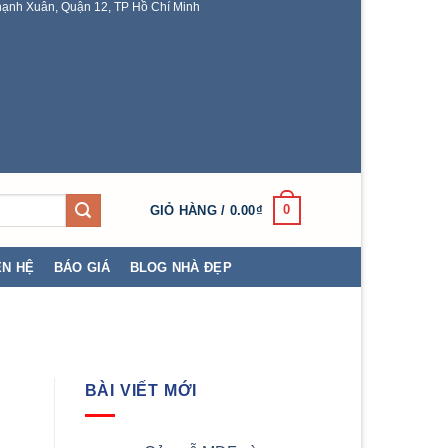
ạnh Xuân, Quận 12, TP Hồ Chí Minh
0
GIỎ HÀNG /
0.00
₫
ÊN HỆ
BÁO GIÁ
BLOG NHÀ ĐẸP
BÀI VIẾT MỚI