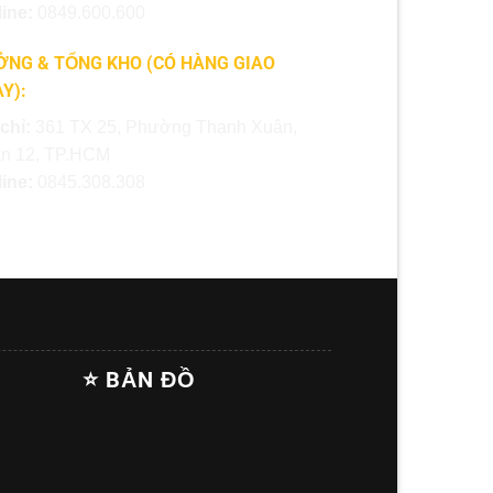
line:
0849.600.600
NG & TỔNG KHO (CÓ HÀNG GIAO
Y):
 chỉ:
361 TX 25, Phường Thạnh Xuân,
n 12, TP.HCM
line:
0845.308.308
⭐ BẢN ĐỒ