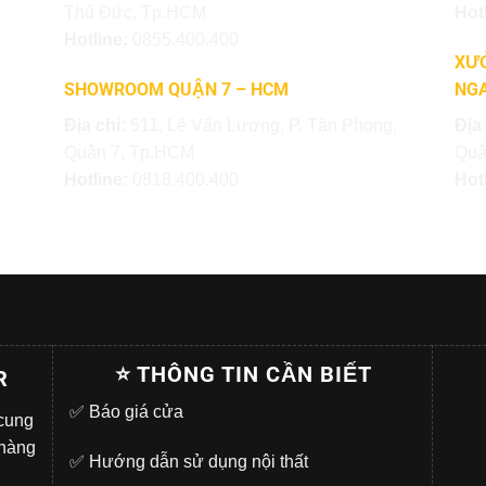
Thủ Đức, Tp.HCM
Hot
Hotline:
0855.400.400
XƯỞ
SHOWROOM QUẬN 7 – HCM
NGA
Địa chỉ:
511, Lê Văn Lương, P. Tân Phong,
Địa
Quận 7, Tp.HCM
Quậ
Hotline:
0818.400.400
Hot
⭐ THÔNG TIN CẦN BIẾT
R
✅
Báo giá cửa
 cung
 hàng
✅
Hướng dẫn sử dụng nội thất