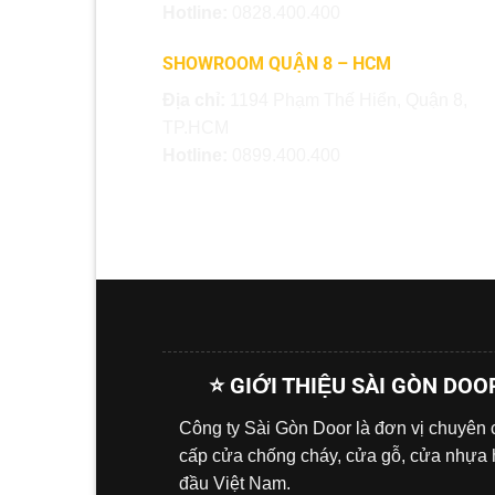
Hotline:
0828.400.400
SHOWROOM QUẬN 8 – HCM
Địa chỉ:
1194 Phạm Thế Hiển, Quận 8,
TP.HCM
Hotline:
0899.400.400
⭐ GIỚI THIỆU SÀI GÒN DOO
Công ty Sài Gòn Door là đơn vị chuyên
cấp cửa chống cháy, cửa gỗ, cửa nhựa
đầu Việt Nam.