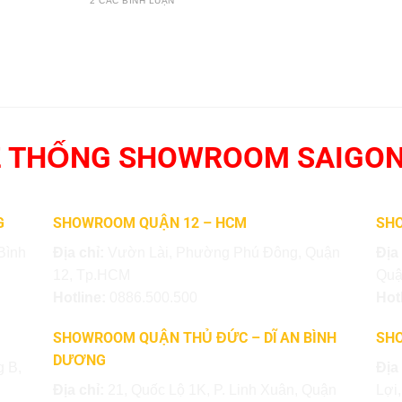
2 CÁC BÌNH LUẬN
 THỐNG SHOWROOM SAIGO
G
SHOWROOM QUẬN 12 – HCM
SHO
Bình
Địa chỉ:
Vườn Lài, Phường Phú Đông, Quận
Địa
12, Tp.HCM
Quậ
Hotline:
0886.500.500
Hot
SHOWROOM QUẬN THỦ ĐỨC – DĨ AN BÌNH
SH
DƯƠNG
 B,
Địa
Địa chỉ:
21, Quốc Lộ 1K, P. Linh Xuân, Quận
Lợi