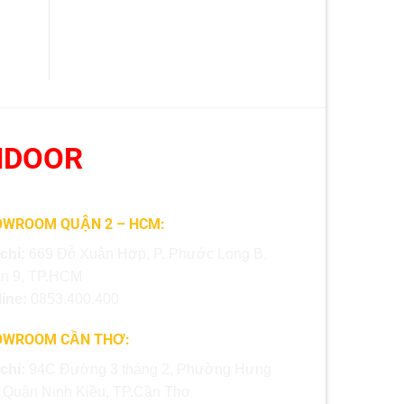
NDOOR
WROOM QUẬN 2 – HCM:
 chỉ:
669 Đỗ Xuân Hợp, P. Phước Long B,
n 9, TP.HCM
line:
0853.400.400
OWROOM CẦN THƠ:
 chỉ:
94C Đường 3 tháng 2, Phường Hưng
, Quận Ninh Kiều, TP.Cần Thơ