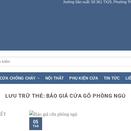
Xưởng Sản xuất: Số 361 TX25, Phường Th
:
CỬA CHỐNG CHÁY
NỘI THẤT
PHỤ KIỆN CỬA
TIN TỨC
LI
LƯU TRỮ THẺ:
BÁO GIÁ CỬA GỖ PHÒNG NGỦ
05
Th8