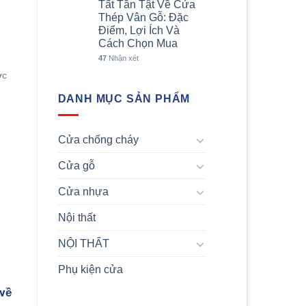
Tất Tần Tật Về Cửa
Thép Vân Gỗ: Đặc
Điểm, Lợi Ích Và
Cách Chọn Mua
47
Nhận xét
ợc
DANH MỤC SẢN PHẨM
Cửa chống cháy
Cửa gỗ
Cửa nhựa
Nội thất
NỘI THẤT
Phụ kiện cửa
 về