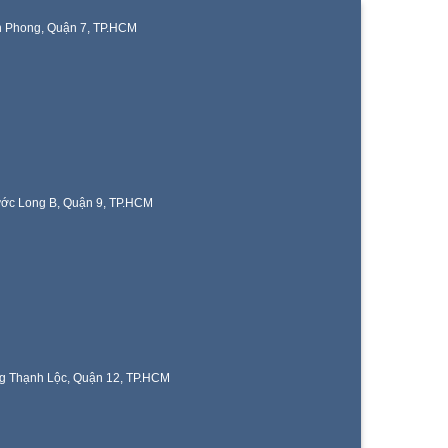
n Phong, Quận 7, TP.HCM
ước Long B, Quận 9, TP.HCM
g Thạnh Lộc, Quận 12, TP.HCM