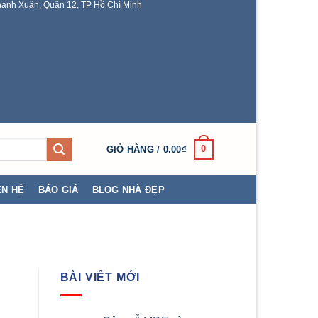
ạnh Xuân, Quận 12, TP Hồ Chí Minh
0
GIỎ HÀNG /
0.00
₫
ÊN HỆ
BÁO GIÁ
BLOG NHÀ ĐẸP
BÀI VIẾT MỚI