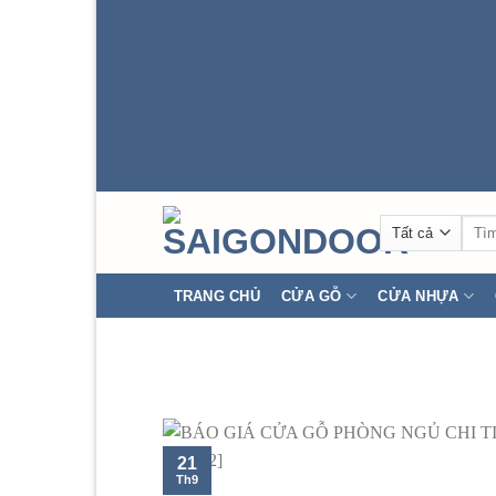
Tìm
kiếm
TRANG CHỦ
CỬA GỖ
CỬA NHỰA
21
Th9