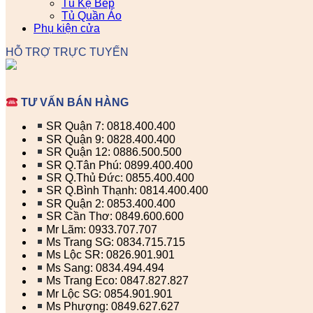
Tủ Kệ Bếp
Tủ Quần Áo
Phụ kiện cửa
HỖ TRỢ TRỰC TUYẾN
TƯ VẤN BÁN HÀNG
SR Quận 7: 0818.400.400
SR Quận 9: 0828.400.400
SR Quận 12: 0886.500.500
SR Q.Tân Phú: 0899.400.400
SR Q.Thủ Đức: 0855.400.400
SR Q.Bình Thạnh: 0814.400.400
SR Quận 2: 0853.400.400
SR Cần Thơ: 0849.600.600
Mr Lãm: 0933.707.707
Ms Trang SG: 0834.715.715
Ms Lộc SR: 0826.901.901
Ms Sang: 0834.494.494
Ms Trang Eco: 0847.827.827
Mr Lộc SG: 0854.901.901
Ms Phượng: 0849.627.627