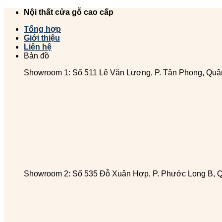
Chuyển
Nội thất cửa gỗ cao cấp
đến
Tổng hợp
nội
Giới thiệu
dung
Liên hệ
Bản đồ
Showroom 1: Số 511 Lê Văn Lương, P. Tân Phong, Quậ
Showroom 2: Số 535 Đỗ Xuân Hợp, P. Phước Long B, 