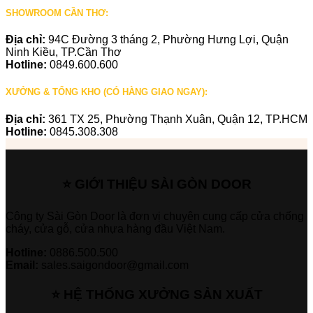
SHOWROOM CẦN THƠ:
Địa chỉ:
94C Đường 3 tháng 2, Phường Hưng Lợi, Quận
Ninh Kiều, TP.Cần Thơ
Hotline:
0849.600.600
XƯỞNG & TỔNG KHO (CÓ HÀNG GIAO NGAY):
Địa chỉ:
361 TX 25, Phường Thạnh Xuân, Quận 12, TP.HCM
Hotline:
0845.308.308
⭐ GIỚI THIỆU SÀI GÒN DOOR
Công ty Sài Gòn Door là đơn vị chuyên cung cấp cửa chống
cháy, cửa gỗ, cửa nhựa hàng đầu Việt Nam.
Hotline:
0886.500.500
Email:
sales.saigondoor@gmail.com
⭐ HỆ THỐNG XƯỞNG SẢN XUẤT