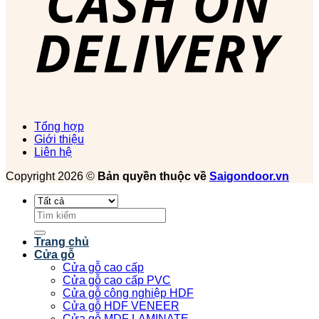
Tổng hợp
Giới thiệu
Liên hệ
Copyright 2026 ©
Bản quyền thuộc về
Saigondoor.vn
Tìm
kiếm:
Trang chủ
Cửa gỗ
Cửa gỗ cao cấp
Cửa gỗ cao cấp PVC
Cửa gỗ công nghiệp HDF
Cửa gỗ HDF VENEER
Cửa gỗ MDF LAMINATE