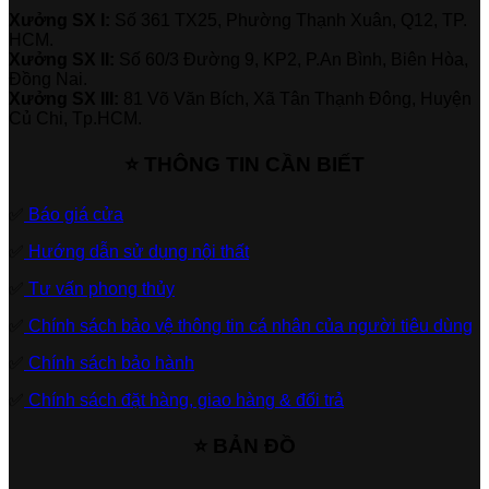
Xưởng SX I:
Số 361 TX25, Phường Thạnh Xuân, Q12, TP.
HCM.
Xưởng SX II:
Số 60/3 Đường 9, KP2, P.An Bình, Biên Hòa,
Đồng Nai.
Xưởng SX III:
81 Võ Văn Bích, Xã Tân Thạnh Đông, Huyện
Củ Chi, Tp.HCM.
⭐ THÔNG TIN CẦN BIẾT
✅
Báo giá cửa
✅
Hướng dẫn sử dụng nội thất
✅
Tư vấn phong thủy
✅
Chính sách bảo vệ thông tin cá nhân của người tiêu dùng
✅
Chính sách bảo hành
✅
Chính sách đặt hàng, giao hàng & đổi trả
⭐ BẢN ĐỒ