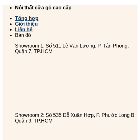
Chuyển
Nội thất cửa gỗ cao cấp
đến
Tổng hợp
nội
Giới thiệu
dung
Liên hệ
Bản đồ
Showroom 1: Số 511 Lê Văn Lương, P. Tân Phong,
Quận 7, TP.HCM
Showroom 2: Số 535 Đỗ Xuân Hợp, P. Phước Long B,
Quận 9, TP.HCM