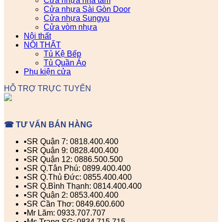
Cửa nhựa nhà tắm
Cửa nhựa Sài Gòn Door
Cửa nhựa Sungyu
Cửa vòm nhựa
Nội thất
NỘI THẤT
Tủ Kệ Bếp
Tủ Quần Áo
Phụ kiện cửa
HỖ TRỢ TRỰC TUYẾN
☎ TƯ VẤN BÁN HÀNG
▪️SR Quận 7: 0818.400.400
▪️SR Quận 9: 0828.400.400
▪️SR Quận 12: 0886.500.500
▪️SR Q.Tân Phú: 0899.400.400
▪️SR Q.Thủ Đức: 0855.400.400
▪️SR Q.Bình Thạnh: 0814.400.400
▪️SR Quận 2: 0853.400.400
▪️SR Cần Thơ: 0849.600.600
▪️Mr Lãm: 0933.707.707
▪️Ms Trang SG: 0834.715.715