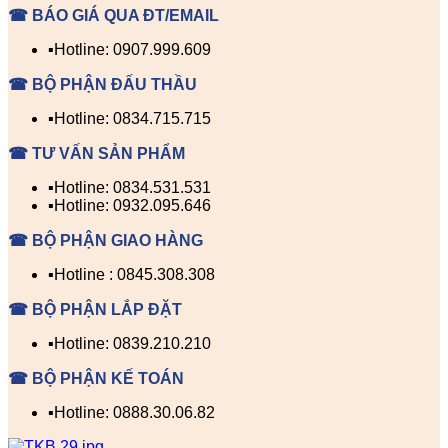
☎ BÁO GIÁ QUA ĐT/EMAIL
▪️Hotline: 0907.999.609
☎ BỘ PHẬN ĐẤU THẦU
▪️Hotline: 0834.715.715
☎ TƯ VẤN SẢN PHẨM
▪️Hotline: 0834.531.531
▪️Hotline: 0932.095.646
☎ BỘ PHẬN GIAO HÀNG
▪️Hotline : 0845.308.308
☎ BỘ PHẬN LẮP ĐẶT
▪️Hotline: 0839.210.210
☎ BỘ PHẬN KẾ TOÁN
▪️Hotline: 0888.30.06.82