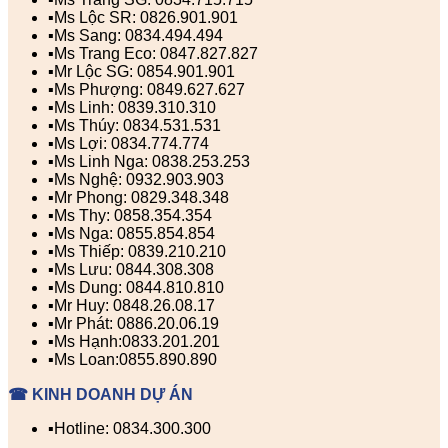
▪️Ms Lộc SR: 0826.901.901
▪️Ms Sang: 0834.494.494
▪️Ms Trang Eco: 0847.827.827
▪️Mr Lộc SG: 0854.901.901
▪️Ms Phượng: 0849.627.627
▪️Ms Linh: 0839.310.310
▪️Ms Thúy: 0834.531.531
▪️Ms Lợi: 0834.774.774
▪️Ms Linh Nga: 0838.253.253
▪️Ms Nghệ: 0932.903.903
▪️Mr Phong: 0829.348.348
▪️Ms Thy: 0858.354.354
▪️Ms Nga: 0855.854.854
▪️Ms Thiếp: 0839.210.210
▪️Ms Lưu: 0844.308.308
▪️Ms Dung: 0844.810.810
▪️Mr Huy: 0848.26.08.17
▪️Mr Phát: 0886.20.06.19
▪️Ms Hạnh:0833.201.201
▪️Ms Loan:0855.890.890
☎ KINH DOANH DỰ ÁN
▪️Hotline: 0834.300.300