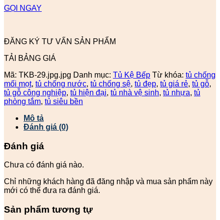
GỌI NGAY
ĐĂNG KÝ TƯ VẤN SẢN PHẨM
TẢI BẢNG GIÁ
Mã:
TKB-29.jpg.jpg
Danh mục:
Tủ Kệ Bếp
Từ khóa:
tủ chống
mối mọt
,
tủ chống nước
,
tủ chống sệ
,
tủ đẹp
,
tủ giá rẻ
,
tủ gỗ
,
tủ gỗ công nghiệp
,
tủ hiện đại
,
tủ nhà vệ sinh
,
tủ nhựa
,
tủ
phòng tắm
,
tủ siêu bền
Mô tả
Đánh giá (0)
Đánh giá
Chưa có đánh giá nào.
Chỉ những khách hàng đã đăng nhập và mua sản phẩm này
mới có thể đưa ra đánh giá.
Sản phẩm tương tự