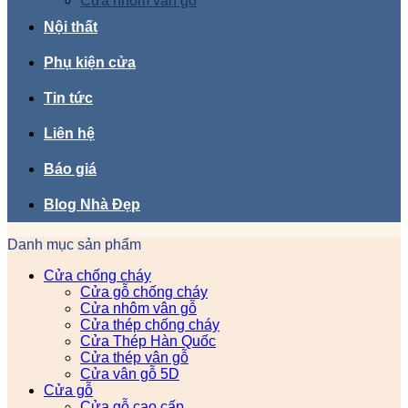
Cửa nhôm vân gỗ
Nội thất
Phụ kiện cửa
Tin tức
Liên hệ
Báo giá
Blog Nhà Đẹp
Danh mục sản phẩm
Cửa chống cháy
Cửa gỗ chống cháy
Cửa nhôm vân gỗ
Cửa thép chống cháy
Cửa Thép Hàn Quốc
Cửa thép vân gỗ
Cửa vân gỗ 5D
Cửa gỗ
Cửa gỗ cao cấp