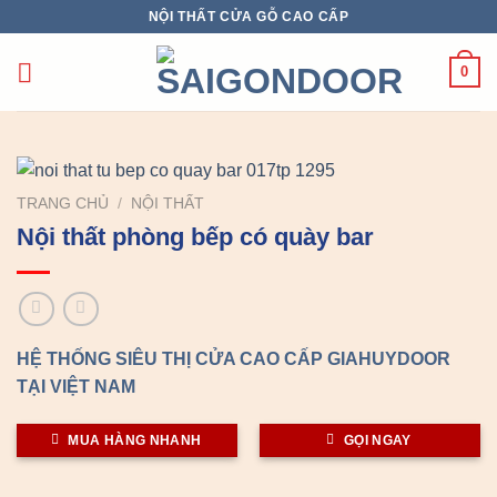
Chuyển
NỘI THẤT CỬA GỖ CAO CẤP
đến
nội
0
dung
TRANG CHỦ
/
NỘI THẤT
Nội thất phòng bếp có quày bar
HỆ THỐNG SIÊU THỊ CỬA CAO CẤP GIAHUYDOOR
TẠI VIỆT NAM
MUA HÀNG NHANH
GỌI NGAY