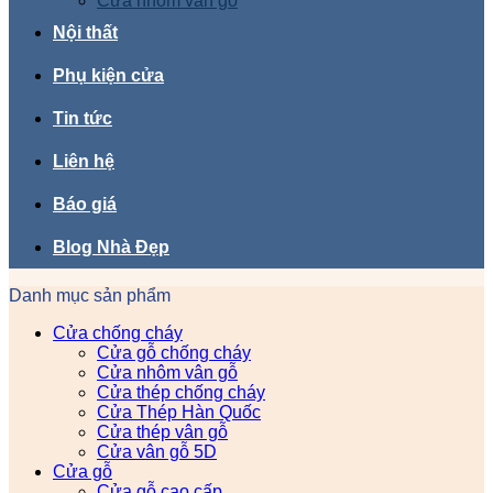
Cửa nhôm vân gỗ
Nội thất
Phụ kiện cửa
Tin tức
Liên hệ
Báo giá
Blog Nhà Đẹp
Danh mục sản phẩm
Cửa chống cháy
Cửa gỗ chống cháy
Cửa nhôm vân gỗ
Cửa thép chống cháy
Cửa Thép Hàn Quốc
Cửa thép vân gỗ
Cửa vân gỗ 5D
Cửa gỗ
Cửa gỗ cao cấp