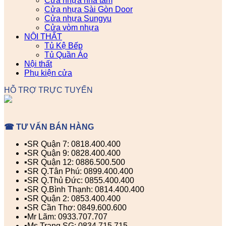
Cửa nhựa nhà tắm
Cửa nhựa Sài Gòn Door
Cửa nhựa Sungyu
Cửa vòm nhựa
NỘI THẤT
Tủ Kệ Bếp
Tủ Quần Áo
Nội thất
Phụ kiện cửa
HỖ TRỢ TRỰC TUYẾN
☎ TƯ VẤN BÁN HÀNG
▪️SR Quận 7: 0818.400.400
▪️SR Quận 9: 0828.400.400
▪️SR Quận 12: 0886.500.500
▪️SR Q.Tân Phú: 0899.400.400
▪️SR Q.Thủ Đức: 0855.400.400
▪️SR Q.Bình Thạnh: 0814.400.400
▪️SR Quận 2: 0853.400.400
▪️SR Cần Thơ: 0849.600.600
▪️Mr Lãm: 0933.707.707
▪️Ms Trang SG: 0834.715.715