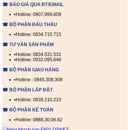
☎ BÁO GIÁ QUA ĐT/EMAIL
▪️Hotline: 0907.999.609
☎ BỘ PHẬN ĐẤU THẦU
▪️Hotline: 0834.715.715
☎ TƯ VẤN SẢN PHẨM
▪️Hotline: 0834.531.531
▪️Hotline: 0932.095.646
☎ BỘ PHẬN GIAO HÀNG
▪️Hotline : 0845.308.308
☎ BỘ PHẬN LẮP ĐẶT
▪️Hotline: 0839.210.210
☎ BỘ PHẬN KẾ TOÁN
▪️Hotline: 0888.30.06.82