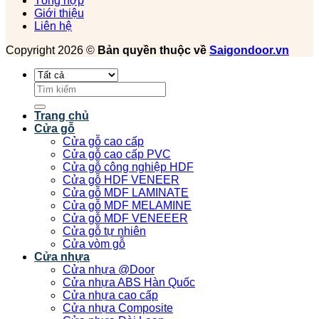
Tổng hợp
Giới thiệu
Liên hệ
Copyright 2026 ©
Bản quyền thuộc về
Saigondoor.vn
Tìm
kiếm:
Trang chủ
Cửa gỗ
Cửa gỗ cao cấp
Cửa gỗ cao cấp PVC
Cửa gỗ công nghiệp HDF
Cửa gỗ HDF VENEER
Cửa gỗ MDF LAMINATE
Cửa gỗ MDF MELAMINE
Cửa gỗ MDF VENEEER
Cửa gỗ tự nhiên
Cửa vòm gỗ
Cửa nhựa
Cửa nhựa @Door
Cửa nhựa ABS Hàn Quốc
Cửa nhựa cao cấp
Cửa nhựa Composite