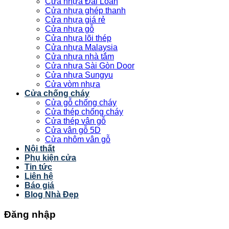
Cửa nhựa Đài Loan
Cửa nhựa ghép thanh
Cửa nhựa giá rẻ
Cửa nhựa gỗ
Cửa nhựa lõi thép
Cửa nhựa Malaysia
Cửa nhựa nhà tắm
Cửa nhựa Sài Gòn Door
Cửa nhựa Sungyu
Cửa vòm nhựa
Cửa chống cháy
Cửa gỗ chống cháy
Cửa thép chống cháy
Cửa thép vân gỗ
Cửa vân gỗ 5D
Cửa nhôm vân gỗ
Nội thất
Phụ kiện cửa
Tin tức
Liên hệ
Báo giá
Blog Nhà Đẹp
Đăng nhập