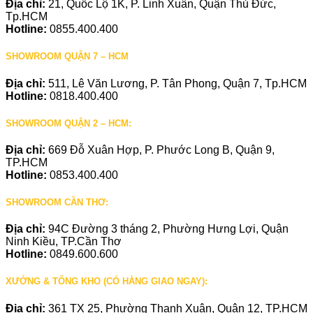
Địa chỉ:
21, Quốc Lộ 1K, P. Linh Xuân, Quận Thủ Đức,
Tp.HCM
Hotline:
0855.400.400
SHOWROOM QUẬN 7 – HCM
Địa chỉ:
511, Lê Văn Lương, P. Tân Phong, Quận 7, Tp.HCM
Hotline:
0818.400.400
SHOWROOM QUẬN 2 – HCM:
Địa chỉ:
669 Đỗ Xuân Hợp, P. Phước Long B, Quận 9,
TP.HCM
Hotline:
0853.400.400
SHOWROOM CẦN THƠ:
Địa chỉ:
94C Đường 3 tháng 2, Phường Hưng Lợi, Quận
Ninh Kiều, TP.Cần Thơ
Hotline:
0849.600.600
XƯỞNG & TỔNG KHO (CÓ HÀNG GIAO NGAY):
Địa chỉ:
361 TX 25, Phường Thạnh Xuân, Quận 12, TP.HCM