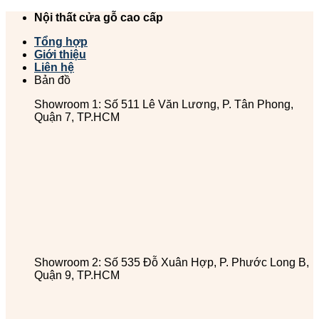
Chuyển
Nội thất cửa gỗ cao cấp
đến
Tổng hợp
nội
Giới thiệu
dung
Liên hệ
Bản đồ
Showroom 1: Số 511 Lê Văn Lương, P. Tân Phong,
Quận 7, TP.HCM
Showroom 2: Số 535 Đỗ Xuân Hợp, P. Phước Long B,
Quận 9, TP.HCM