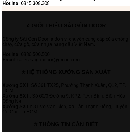
Hotline:
0845.308.308
⭐ GIỚI THIỆU SÀI GÒN DOOR
Công ty Sài Gòn Door là đơn vị chuyên cung cấp cửa chống
cháy, cửa gỗ, cửa nhựa hàng đầu Việt Nam.
Hotline:
0886.500.500
Email:
sales.saigondoor@gmail.com
⭐ HỆ THỐNG XƯỞNG SẢN XUẤT
Xưởng SX I:
Số 361 TX25, Phường Thạnh Xuân, Q12, TP.
HCM.
Xưởng SX II:
Số 60/3 Đường 9, KP2, P.An Bình, Biên Hòa,
Đồng Nai.
Xưởng SX III:
81 Võ Văn Bích, Xã Tân Thạnh Đông, Huyện
Củ Chi, Tp.HCM.
⭐ THÔNG TIN CẦN BIẾT