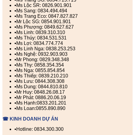
▪️Ms Lộc SR: 0826.901.901
▪️Ms Sang: 0834.494.494
▪️Ms Trang Eco: 0847.827.827
▪️Mr Lộc SG: 0854.901.901
▪️Ms Phượng: 0849.627.627
▪️Ms Linh: 0839.310.310
▪️Ms Thúy: 0834.531.531
▪️Ms Lợi: 0834.774.774
▪️Ms Linh Nga: 0838.253.253
▪️Ms Nghệ: 0932.903.903
▪️Mr Phong: 0829.348.348
▪️Ms Thy: 0858.354.354
▪️Ms Nga: 0855.854.854
▪️Ms Thiếp: 0839.210.210
▪️Ms Lưu: 0844.308.308
▪️Ms Dung: 0844.810.810
▪️Mr Huy: 0848.26.08.17
▪️Mr Phát: 0886.20.06.19
▪️Ms Hạnh:0833.201.201
▪️Ms Loan:0855.890.890
☎ KINH DOANH DỰ ÁN
▪️Hotline: 0834.300.300