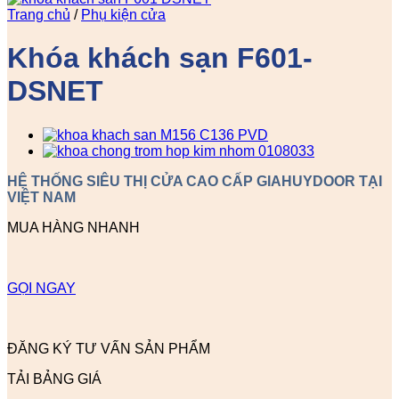
Trang chủ
/
Phụ kiện cửa
Khóa khách sạn F601-
DSNET
HỆ THỐNG SIÊU THỊ CỬA CAO CẤP GIAHUYDOOR TẠI
VIỆT NAM
MUA HÀNG NHANH
GỌI NGAY
ĐĂNG KÝ TƯ VẤN SẢN PHẨM
TẢI BẢNG GIÁ