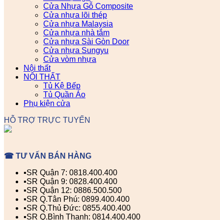
Cửa Nhựa Gỗ Composite
Cửa nhựa lõi thép
Cửa nhựa Malaysia
Cửa nhựa nhà tắm
Cửa nhựa Sài Gòn Door
Cửa nhựa Sungyu
Cửa vòm nhựa
Nội thất
NỘI THẤT
Tủ Kệ Bếp
Tủ Quần Áo
Phụ kiện cửa
HỖ TRỢ TRỰC TUYẾN
☎ TƯ VẤN BÁN HÀNG
▪️SR Quận 7: 0818.400.400
▪️SR Quận 9: 0828.400.400
▪️SR Quận 12: 0886.500.500
▪️SR Q.Tân Phú: 0899.400.400
▪️SR Q.Thủ Đức: 0855.400.400
▪️SR Q.Bình Thạnh: 0814.400.400