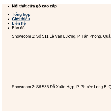
Chuyển
Nội thất cửa gỗ cao cấp
đến
Tổng hợp
nội
Giới thiệu
dung
Liên hệ
Bản đồ
Showroom 1: Số 511 Lê Văn Lương, P. Tân Phong, Quậ
Showroom 2: Số 535 Đỗ Xuân Hợp, P. Phước Long B, 