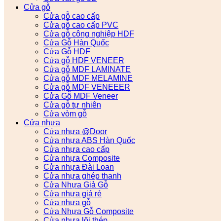
Cửa gỗ
Cửa gỗ cao cấp
Cửa gỗ cao cấp PVC
Cửa gỗ công nghiệp HDF
Cửa Gỗ Hàn Quốc
Cửa Gỗ HDF
Cửa gỗ HDF VENEER
Cửa gỗ MDF LAMINATE
Cửa gỗ MDF MELAMINE
Cửa gỗ MDF VENEEER
Cửa Gỗ MDF Veneer
Cửa gỗ tự nhiên
Cửa vòm gỗ
Cửa nhựa
Cửa nhựa @Door
Cửa nhựa ABS Hàn Quốc
Cửa nhựa cao cấp
Cửa nhựa Composite
Cửa nhựa Đài Loan
Cửa nhựa ghép thanh
Cửa Nhựa Giả Gỗ
Cửa nhựa giá rẻ
Cửa nhựa gỗ
Cửa Nhựa Gỗ Composite
Cửa nhựa lõi thép