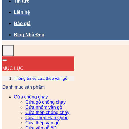
Tin tức
Liên hệ
Báo giá
Blog Nhà Đẹp
MỤC LỤC
Thông tin về cửa thép vân gỗ
Danh mục sản phẩm
Cửa chống cháy
Cửa gỗ chống cháy
Cửa nhôm vân gỗ
Cửa thép chống cháy
Cửa Thép Hàn Quốc
Cửa thép vân gỗ
Cửa vân gỗ 5D