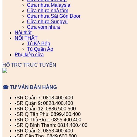
Cửa nhựa Malaysia
Cửa nhựa nhà tắm
Cửa nhựa Sài Gòn Door
Cửa nhựa Sungyu
Cửa vòm nhựa
Nội thất
NỘI THẤT
Tủ Kệ Bếp
Tủ Quần Áo
Phụ kiện cửa
HỖ TRỢ TRỰC TUYẾN
☎ TƯ VẤN BÁN HÀNG
▪️SR Quận 7: 0818.400.400
▪️SR Quận 9: 0828.400.400
▪️SR Quận 12: 0886.500.500
▪️SR Q.Tân Phú: 0899.400.400
▪️SR Q.Thủ Đức: 0855.400.400
▪️SR Q.Bình Thạnh: 0814.400.400
▪️SR Quận 2: 0853.400.400
▪️SR Cần Thơ: 0849.600.600