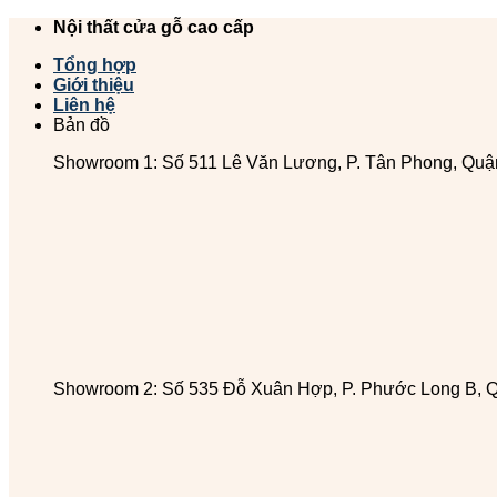
Chuyển
Nội thất cửa gỗ cao cấp
đến
Tổng hợp
nội
Giới thiệu
dung
Liên hệ
Bản đồ
Showroom 1: Số 511 Lê Văn Lương, P. Tân Phong, Quậ
Showroom 2: Số 535 Đỗ Xuân Hợp, P. Phước Long B, 