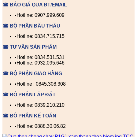
☎ BÁO GIÁ QUA ĐT/EMAIL
▪️Hotline: 0907.999.609
☎ BỘ PHẬN ĐẤU THẦU
▪️Hotline: 0834.715.715
☎ TƯ VẤN SẢN PHẨM
▪️Hotline: 0834.531.531
▪️Hotline: 0932.095.646
☎ BỘ PHẬN GIAO HÀNG
▪️Hotline : 0845.308.308
☎ BỘ PHẬN LẮP ĐẶT
▪️Hotline: 0839.210.210
☎ BỘ PHẬN KẾ TOÁN
▪️Hotline: 0888.30.06.82