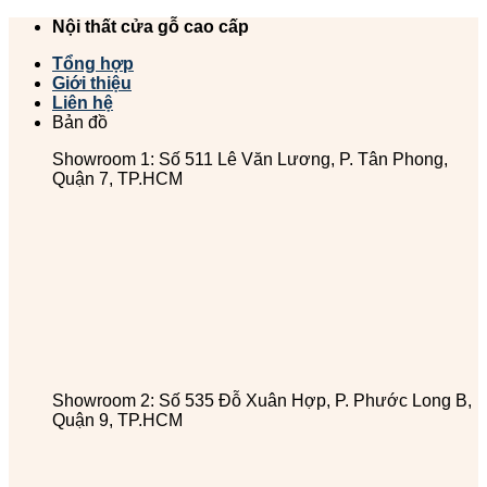
Chuyển
Nội thất cửa gỗ cao cấp
đến
Tổng hợp
nội
Giới thiệu
dung
Liên hệ
Bản đồ
Showroom 1: Số 511 Lê Văn Lương, P. Tân Phong,
Quận 7, TP.HCM
Showroom 2: Số 535 Đỗ Xuân Hợp, P. Phước Long B,
Quận 9, TP.HCM