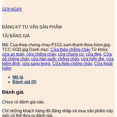
GỌI NGAY
ĐĂNG KÝ TƯ VẤN SẢN PHẨM
TẢI BẢNG GIÁ
Mã:
Cua-thep-chong-chay-P1G1-xam-thanh-thoa-hiem.jpg-
TCC-SGD.jpg
Danh mục:
Cửa thép chống cháy
Từ khóa:
cửa an toàn
,
cửa chống cháy
,
cửa chung cư
,
cửa đẹp
,
Cửa
gỗ chống cháy
,
cửa hàn quốc chống cháy
,
cửa hiện đại
,
cửa
kiểm định
,
cửa sang trọng
,
Cửa thép chống cháy
,
Cửa thoát
hiểm
Mô tả
Đánh giá (0)
Đánh giá
Chưa có đánh giá nào.
Chỉ những khách hàng đã đăng nhập và mua sản phẩm này
mới có thể đưa ra đánh giá.