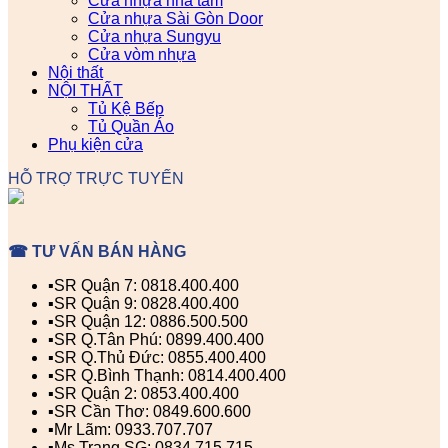
Cửa nhựa nhà tắm
Cửa nhựa Sài Gòn Door
Cửa nhựa Sungyu
Cửa vòm nhựa
Nội thất
NỘI THẤT
Tủ Kệ Bếp
Tủ Quần Áo
Phụ kiện cửa
HỖ TRỢ TRỰC TUYẾN
☎ TƯ VẤN BÁN HÀNG
▪️SR Quận 7: 0818.400.400
▪️SR Quận 9: 0828.400.400
▪️SR Quận 12: 0886.500.500
▪️SR Q.Tân Phú: 0899.400.400
▪️SR Q.Thủ Đức: 0855.400.400
▪️SR Q.Bình Thạnh: 0814.400.400
▪️SR Quận 2: 0853.400.400
▪️SR Cần Thơ: 0849.600.600
▪️Mr Lãm: 0933.707.707
▪️Ms Trang SG: 0834.715.715