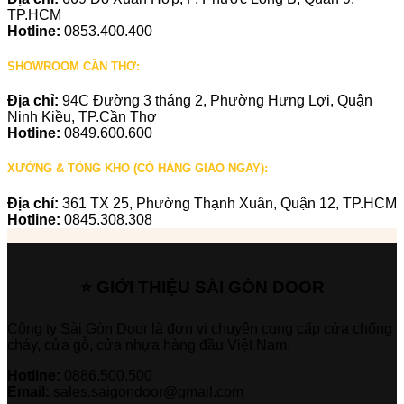
TP.HCM
Hotline:
0853.400.400
SHOWROOM CẦN THƠ:
Địa chỉ:
94C Đường 3 tháng 2, Phường Hưng Lợi, Quận
Ninh Kiều, TP.Cần Thơ
Hotline:
0849.600.600
XƯỞNG & TỔNG KHO (CÓ HÀNG GIAO NGAY):
Địa chỉ:
361 TX 25, Phường Thạnh Xuân, Quận 12, TP.HCM
Hotline:
0845.308.308
⭐ GIỚI THIỆU SÀI GÒN DOOR
Công ty Sài Gòn Door là đơn vị chuyên cung cấp cửa chống
cháy, cửa gỗ, cửa nhựa hàng đầu Việt Nam.
Hotline:
0886.500.500
Email:
sales.saigondoor@gmail.com