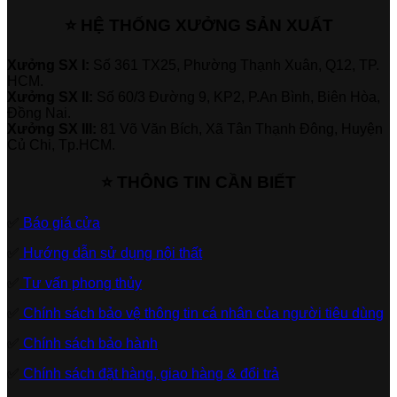
⭐ HỆ THỐNG XƯỞNG SẢN XUẤT
Xưởng SX I:
Số 361 TX25, Phường Thạnh Xuân, Q12, TP.
HCM.
Xưởng SX II:
Số 60/3 Đường 9, KP2, P.An Bình, Biên Hòa,
Đồng Nai.
Xưởng SX III:
81 Võ Văn Bích, Xã Tân Thạnh Đông, Huyện
Củ Chi, Tp.HCM.
⭐ THÔNG TIN CẦN BIẾT
✅
Báo giá cửa
✅
Hướng dẫn sử dụng nội thất
✅
Tư vấn phong thủy
✅
Chính sách bảo vệ thông tin cá nhân của người tiêu dùng
✅
Chính sách bảo hành
✅
Chính sách đặt hàng, giao hàng & đổi trả