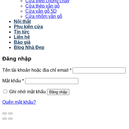
Cửa thép chống cháy
Cửa thép vân gỗ
Cửa vân gỗ 5D
Cửa nhôm vân gỗ
Nội thất
Phụ kiện cửa
Tin tức
Liên hệ
Báo giá
Blog Nhà Đẹp
Đăng nhập
Tên tài khoản hoặc địa chỉ email
*
Mật khẩu
*
Ghi nhớ mật khẩu
Đăng nhập
Quên mật khẩu?