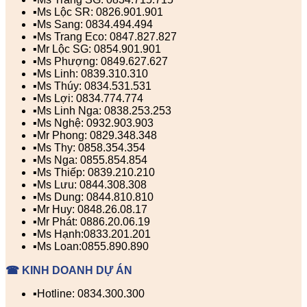
▪️Ms Lộc SR: 0826.901.901
▪️Ms Sang: 0834.494.494
▪️Ms Trang Eco: 0847.827.827
▪️Mr Lộc SG: 0854.901.901
▪️Ms Phượng: 0849.627.627
▪️Ms Linh: 0839.310.310
▪️Ms Thúy: 0834.531.531
▪️Ms Lợi: 0834.774.774
▪️Ms Linh Nga: 0838.253.253
▪️Ms Nghệ: 0932.903.903
▪️Mr Phong: 0829.348.348
▪️Ms Thy: 0858.354.354
▪️Ms Nga: 0855.854.854
▪️Ms Thiếp: 0839.210.210
▪️Ms Lưu: 0844.308.308
▪️Ms Dung: 0844.810.810
▪️Mr Huy: 0848.26.08.17
▪️Mr Phát: 0886.20.06.19
▪️Ms Hạnh:0833.201.201
▪️Ms Loan:0855.890.890
☎ KINH DOANH DỰ ÁN
▪️Hotline: 0834.300.300