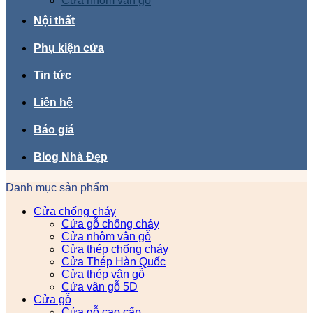
Cửa nhôm vân gỗ
Nội thất
Phụ kiện cửa
Tin tức
Liên hệ
Báo giá
Blog Nhà Đẹp
Danh mục sản phẩm
Cửa chống cháy
Cửa gỗ chống cháy
Cửa nhôm vân gỗ
Cửa thép chống cháy
Cửa Thép Hàn Quốc
Cửa thép vân gỗ
Cửa vân gỗ 5D
Cửa gỗ
Cửa gỗ cao cấp