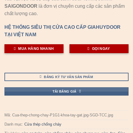
SAIGONDOOR
là đơn vị chuyên cung cấp các sản phẩm
chất lượng cao.
HỆ THỐNG SIÊU THỊ CỬA CAO CẤP GIAHUYDOOR
TẠI VIỆT NAM
MUA HÀNG NHANH
GỌI NGAY
ĐĂNG KÝ TƯ VẤN SẢN PHẨM
TẢI BẢNG GIÁ
Mã:
Cua-thep-chong-chay-P1G1-khoa-tay-gat.jpg-SGD-TCC.jpg
Danh mục:
Cửa thép chống cháy