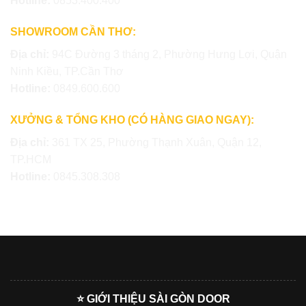
Hotline:
0853.400.400
SHOWROOM CẦN THƠ:
Địa chỉ:
94C Đường 3 tháng 2, Phường Hưng Lợi, Quận
Ninh Kiều, TP.Cần Thơ
Hotline:
0849.600.600
XƯỞNG & TỔNG KHO (CÓ HÀNG GIAO NGAY):
Địa chỉ:
361 TX 25, Phường Thạnh Xuân, Quận 12,
TP.HCM
Hotline:
0845.308.308
⭐ GIỚI THIỆU SÀI GÒN DOOR