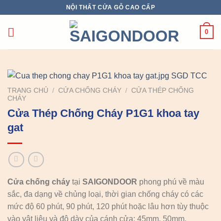
Chuyển
NỘI THẤT CỬA GỖ CAO CẤP
đến
nội
0
dung
TRANG CHỦ
/
CỬA CHỐNG CHÁY
/
CỬA THÉP CHỐNG
CHÁY
Cửa Thép Chống Cháy P1G1 khoa tay
gat
Cửa chống cháy
tại
SAIGONDOOR
phong phú về màu
sắc, đa dạng về chủng loại, thời gian chống cháy có các
mức độ 60 phút, 90 phút, 120 phút hoặc lâu hơn tùy thuộc
vào vật liệu và độ dày của cánh cửa: 45mm, 50mm.