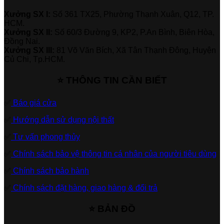
Xưởng SX I:
Số 361 TX25, Phường Thạnh Xuân, Q12, TP.
HCM.
Xưởng SX II:
Số 60/3 Đường 9, KP2, P.An Bình, Biên Hòa,
Đồng Nai.
Xưởng SX III:
81 Võ Văn Bích, Xã Tân Thạnh Đông, Huyện
Củ Chi, Tp.HCM.
⭐ THÔNG TIN CẦN BIẾT
✅
Báo giá cửa
✅
Hướng dẫn sử dụng nội thất
✅
Tư vấn phong thủy
✅
Chính sách bảo vệ thông tin cá nhân của người tiêu dùng
✅
Chính sách bảo hành
✅
Chính sách đặt hàng, giao hàng & đổi trả
⭐ BẢN ĐỒ