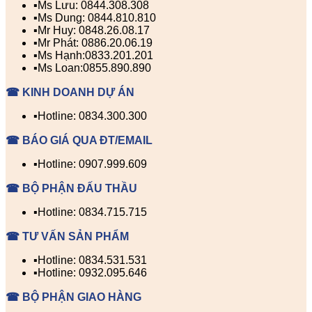
▪️Ms Lưu: 0844.308.308
▪️Ms Dung: 0844.810.810
▪️Mr Huy: 0848.26.08.17
▪️Mr Phát: 0886.20.06.19
▪️Ms Hạnh:0833.201.201
▪️Ms Loan:0855.890.890
☎ KINH DOANH DỰ ÁN
▪️Hotline: 0834.300.300
☎ BÁO GIÁ QUA ĐT/EMAIL
▪️Hotline: 0907.999.609
☎ BỘ PHẬN ĐẤU THẦU
▪️Hotline: 0834.715.715
☎ TƯ VẤN SẢN PHẨM
▪️Hotline: 0834.531.531
▪️Hotline: 0932.095.646
☎ BỘ PHẬN GIAO HÀNG