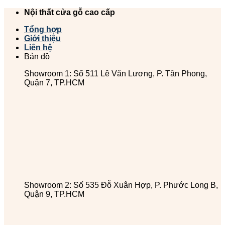
Chuyển
Nội thất cửa gỗ cao cấp
đến
Tổng hợp
nội
Giới thiệu
dung
Liên hệ
Bản đồ
Showroom 1: Số 511 Lê Văn Lương, P. Tân Phong,
Quận 7, TP.HCM
Showroom 2: Số 535 Đỗ Xuân Hợp, P. Phước Long B,
Quận 9, TP.HCM