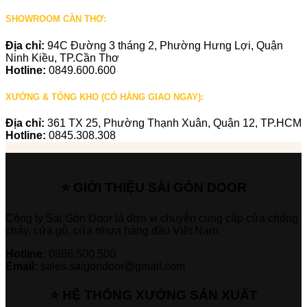
SHOWROOM CẦN THƠ:
Địa chỉ:
94C Đường 3 tháng 2, Phường Hưng Lợi, Quận
Ninh Kiều, TP.Cần Thơ
Hotline:
0849.600.600
XƯỞNG & TỔNG KHO (CÓ HÀNG GIAO NGAY):
Địa chỉ:
361 TX 25, Phường Thạnh Xuân, Quận 12, TP.HCM
Hotline:
0845.308.308
⭐ GIỚI THIỆU SÀI GÒN DOOR
Công ty Sài Gòn Door là đơn vị chuyên cung cấp cửa chống
cháy, cửa gỗ, cửa nhựa hàng đầu Việt Nam.
Hotline:
0886.500.500
Email:
sales.saigondoor@gmail.com
⭐ HỆ THỐNG XƯỞNG SẢN XUẤT