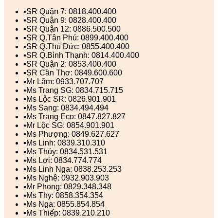
▪️SR Quận 7: 0818.400.400
▪️SR Quận 9: 0828.400.400
▪️SR Quận 12: 0886.500.500
▪️SR Q.Tân Phú: 0899.400.400
▪️SR Q.Thủ Đức: 0855.400.400
▪️SR Q.Bình Thạnh: 0814.400.400
▪️SR Quận 2: 0853.400.400
▪️SR Cần Thơ: 0849.600.600
▪️Mr Lãm: 0933.707.707
▪️Ms Trang SG: 0834.715.715
▪️Ms Lộc SR: 0826.901.901
▪️Ms Sang: 0834.494.494
▪️Ms Trang Eco: 0847.827.827
▪️Mr Lộc SG: 0854.901.901
▪️Ms Phượng: 0849.627.627
▪️Ms Linh: 0839.310.310
▪️Ms Thúy: 0834.531.531
▪️Ms Lợi: 0834.774.774
▪️Ms Linh Nga: 0838.253.253
▪️Ms Nghệ: 0932.903.903
▪️Mr Phong: 0829.348.348
▪️Ms Thy: 0858.354.354
▪️Ms Nga: 0855.854.854
▪️Ms Thiếp: 0839.210.210