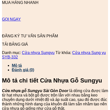
MUA HÀNG NHANH
GỌI NGAY
ĐĂNG KÝ TƯ VẤN SẢN PHẨM
TẢI BẢNG GIÁ
Danh mục:
Cửa nhựa Sungyu
Từ khóa:
Cửa nhựa Sung yu
SYB-332
Mô tả
Đánh giá (0)
Mô tả chi tiết Cửa Nhựa Gỗ Sungyu
Cửa nhựa gỗ Sungyu
Sài Gòn Door
là dòng cửa được làm
từ hạt nhựa và bột gỗ được trộn lẫn với nhau bằng keo
chuyên dụng dưới nhiệt độ và áp suất cao, sau đó được đúc
thành những hình dạng của khuôn đã làm sẵn nhằm tạo nên
cửa nhựa gỗ giống như cửa gỗ thật.