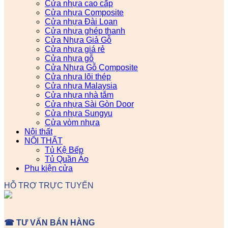
Cửa nhựa cao cấp
Cửa nhựa Composite
Cửa nhựa Đài Loan
Cửa nhựa ghép thanh
Cửa Nhựa Giả Gỗ
Cửa nhựa giá rẻ
Cửa nhựa gỗ
Cửa Nhựa Gỗ Composite
Cửa nhựa lõi thép
Cửa nhựa Malaysia
Cửa nhựa nhà tắm
Cửa nhựa Sài Gòn Door
Cửa nhựa Sungyu
Cửa vòm nhựa
Nội thất
NỘI THẤT
Tủ Kệ Bếp
Tủ Quần Áo
Phụ kiện cửa
HỖ TRỢ TRỰC TUYẾN
☎ TƯ VẤN BÁN HÀNG