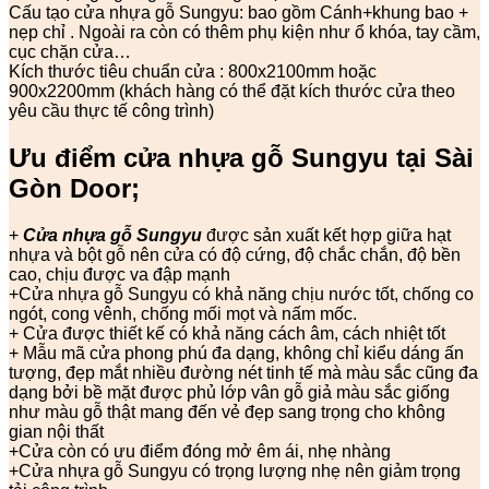
Cấu tạo cửa nhựa gỗ Sungyu: bao gồm Cánh+khung bao +
nẹp chỉ . Ngoài ra còn có thêm phụ kiện như ổ khóa, tay cầm,
cục chặn cửa…
Kích thước tiêu chuẩn cửa : 800x2100mm hoặc
900x2200mm (khách hàng có thể đặt kích thước cửa theo
yêu cầu thực tế công trình)
Ưu điểm cửa nhựa gỗ Sungyu tại Sài
Gòn Door;
+
Cửa nhựa gỗ Sungyu
được sản xuất kết hợp giữa hạt
nhựa và bột gỗ nên cửa có độ cứng, độ chắc chắn, độ bền
cao, chịu được va đập mạnh
+Cửa nhựa gỗ Sungyu có khả năng chịu nước tốt, chống co
ngót, cong vênh, chống mối mọt và nấm mốc.
+ Cửa được thiết kế có khả năng cách âm, cách nhiệt tốt
+ Mẫu mã cửa phong phú đa dạng, không chỉ kiểu dáng ấn
tượng, đẹp mắt nhiều đường nét tinh tế mà màu sắc cũng đa
dạng bởi bề mặt được phủ lớp vân gỗ giả màu sắc giống
như màu gỗ thật mang đến vẻ đẹp sang trọng cho không
gian nội thất
+Cửa còn có ưu điểm đóng mở êm ái, nhẹ nhàng
+Cửa nhựa gỗ Sungyu có trọng lượng nhẹ nên giảm trọng