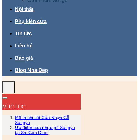
Cửa nhôm vân gỗ
Nội thất
Phụ kiện cửa
Tin tức
Liên hệ
Báo giá
Blog Nhà Đẹp
MỤC LỤC
Mô tả chi tiết Cửa Nhựa Gỗ
Sungyu
Ưu điểm cửa nhựa gỗ Sungyu
tại Sài Gòn Door;