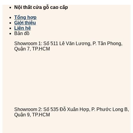
Chuyển
Nội thất cửa gỗ cao cấp
đến
Tổng hợp
nội
Giới thiệu
dung
Liên hệ
Bản đồ
Showroom 1: Số 511 Lê Văn Lương, P. Tân Phong,
Quận 7, TP.HCM
Showroom 2: Số 535 Đỗ Xuân Hợp, P. Phước Long B,
Quận 9, TP.HCM