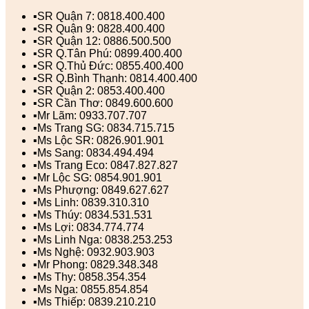
▪️SR Quận 7: 0818.400.400
▪️SR Quận 9: 0828.400.400
▪️SR Quận 12: 0886.500.500
▪️SR Q.Tân Phú: 0899.400.400
▪️SR Q.Thủ Đức: 0855.400.400
▪️SR Q.Bình Thạnh: 0814.400.400
▪️SR Quận 2: 0853.400.400
▪️SR Cần Thơ: 0849.600.600
▪️Mr Lãm: 0933.707.707
▪️Ms Trang SG: 0834.715.715
▪️Ms Lộc SR: 0826.901.901
▪️Ms Sang: 0834.494.494
▪️Ms Trang Eco: 0847.827.827
▪️Mr Lộc SG: 0854.901.901
▪️Ms Phượng: 0849.627.627
▪️Ms Linh: 0839.310.310
▪️Ms Thúy: 0834.531.531
▪️Ms Lợi: 0834.774.774
▪️Ms Linh Nga: 0838.253.253
▪️Ms Nghệ: 0932.903.903
▪️Mr Phong: 0829.348.348
▪️Ms Thy: 0858.354.354
▪️Ms Nga: 0855.854.854
▪️Ms Thiếp: 0839.210.210