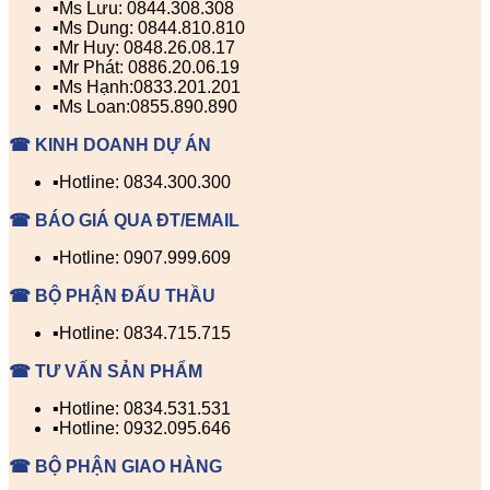
▪️Ms Lưu: 0844.308.308
▪️Ms Dung: 0844.810.810
▪️Mr Huy: 0848.26.08.17
▪️Mr Phát: 0886.20.06.19
▪️Ms Hạnh:0833.201.201
▪️Ms Loan:0855.890.890
☎ KINH DOANH DỰ ÁN
▪️Hotline: 0834.300.300
☎ BÁO GIÁ QUA ĐT/EMAIL
▪️Hotline: 0907.999.609
☎ BỘ PHẬN ĐẤU THẦU
▪️Hotline: 0834.715.715
☎ TƯ VẤN SẢN PHẨM
▪️Hotline: 0834.531.531
▪️Hotline: 0932.095.646
☎ BỘ PHẬN GIAO HÀNG