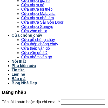
Cửa nhựa giá rẻ
Cửa nhựa gỗ
Cửa nhựa lõi thép
Cửa nhựa Malaysia
Cửa nhựa nhà tắm
Cửa nhựa Sài Gòn Door
Cửa nhựa Sungyu
Cửa vòm nhựa
Cửa chống cháy
Cửa gỗ chống cháy
Cửa thép chống cháy
Cửa thép vân gỗ
Cửa vân gỗ 5D
Cửa nhôm vân gỗ
Nội thất
Phụ kiện cửa
Tin tức
Liên hệ
Báo giá
Blog Nhà Đẹp
Đăng nhập
Tên tài khoản hoặc địa chỉ email
*