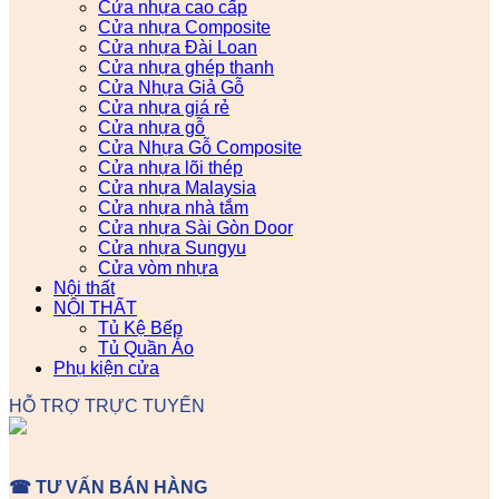
Cửa nhựa cao cấp
Cửa nhựa Composite
Cửa nhựa Đài Loan
Cửa nhựa ghép thanh
Cửa Nhựa Giả Gỗ
Cửa nhựa giá rẻ
Cửa nhựa gỗ
Cửa Nhựa Gỗ Composite
Cửa nhựa lõi thép
Cửa nhựa Malaysia
Cửa nhựa nhà tắm
Cửa nhựa Sài Gòn Door
Cửa nhựa Sungyu
Cửa vòm nhựa
Nội thất
NỘI THẤT
Tủ Kệ Bếp
Tủ Quần Áo
Phụ kiện cửa
HỖ TRỢ TRỰC TUYẾN
☎ TƯ VẤN BÁN HÀNG