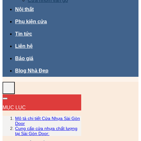
Cửa nhôm vân gỗ
Nội thất
Phụ kiện cửa
Tin tức
Liên hệ
Báo giá
Blog Nhà Đẹp
MỤC LỤC
Mô tả chi tiết Cửa Nhựa Sài Gòn
Door
Cung cấp cửa nhựa chất lượng
tại Sài Gòn Door: