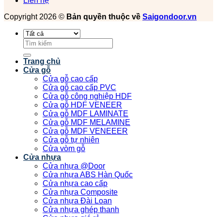
Liên hệ
Copyright 2026 ©
Bản quyền thuộc về
Saigondoor.vn
Tìm
kiếm:
Trang chủ
Cửa gỗ
Cửa gỗ cao cấp
Cửa gỗ cao cấp PVC
Cửa gỗ công nghiệp HDF
Cửa gỗ HDF VENEER
Cửa gỗ MDF LAMINATE
Cửa gỗ MDF MELAMINE
Cửa gỗ MDF VENEEER
Cửa gỗ tự nhiên
Cửa vòm gỗ
Cửa nhựa
Cửa nhựa @Door
Cửa nhựa ABS Hàn Quốc
Cửa nhựa cao cấp
Cửa nhựa Composite
Cửa nhựa Đài Loan
Cửa nhựa ghép thanh