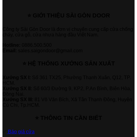
⭐ GIỚI THIỆU SÀI GÒN DOOR
Công ty Sài Gòn Door là đơn vị chuyên cung cấp cửa chống
cháy, cửa gỗ, cửa nhựa hàng đầu Việt Nam.
Hotline:
0886.500.500
Email:
sales.saigondoor@gmail.com
⭐ HỆ THỐNG XƯỞNG SẢN XUẤT
Xưởng SX I:
Số 361 TX25, Phường Thạnh Xuân, Q12, TP.
HCM.
Xưởng SX II:
Số 60/3 Đường 9, KP2, P.An Bình, Biên Hòa,
Đồng Nai.
Xưởng SX III:
81 Võ Văn Bích, Xã Tân Thạnh Đông, Huyện
Củ Chi, Tp.HCM.
⭐ THÔNG TIN CẦN BIẾT
✅
Báo giá cửa