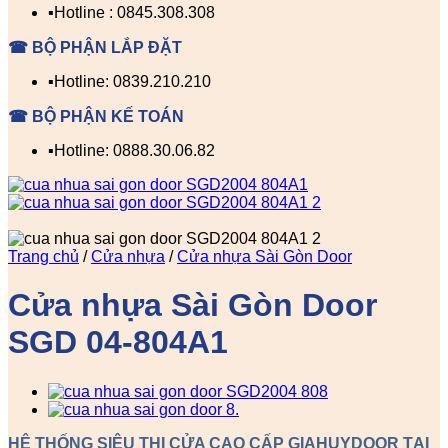
▪️Hotline : 0845.308.308
☎ BỘ PHẬN LẮP ĐẶT
▪️Hotline: 0839.210.210
☎ BỘ PHẬN KẾ TOÁN
▪️Hotline: 0888.30.06.82
Trang chủ
/
Cửa nhựa
/
Cửa nhựa Sài Gòn Door
Cửa nhựa Sài Gòn Door
SGD 04-804A1
HỆ THỐNG SIÊU THỊ CỬA CAO CẤP GIAHUYDOOR TẠI