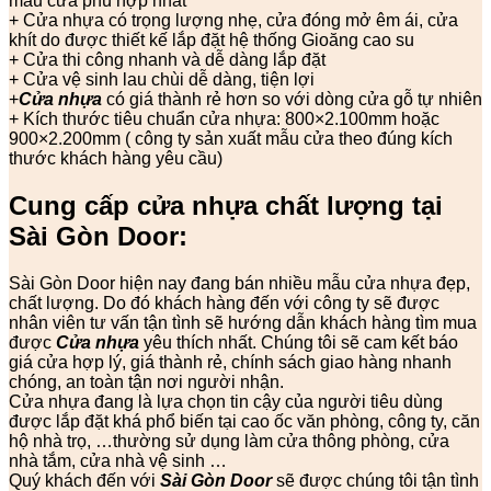
mẫu cửa phù hợp nhất
+ Cửa nhựa có trọng lượng nhẹ, cửa đóng mở êm ái, cửa
khít do được thiết kế lắp đặt hệ thống Gioăng cao su
+ Cửa thi công nhanh và dễ dàng lắp đặt
+ Cửa vệ sinh lau chùi dễ dàng, tiện lợi
+
Cửa nhựa
có giá thành rẻ hơn so với dòng cửa gỗ tự nhiên
+ Kích thước tiêu chuẩn cửa nhựa: 800×2.100mm hoặc
900×2.200mm ( công ty sản xuất mẫu cửa theo đúng kích
thước khách hàng yêu cầu)
Cung cấp cửa nhựa chất lượng tại
Sài Gòn Door:
Sài Gòn Door hiện nay đang bán nhiều mẫu cửa nhựa đẹp,
chất lượng. Do đó khách hàng đến với công ty sẽ được
nhân viên tư vấn tận tình sẽ hướng dẫn khách hàng tìm mua
được
Cửa nhựa
yêu thích nhất. Chúng tôi sẽ cam kết báo
giá cửa hợp lý, giá thành rẻ, chính sách giao hàng nhanh
chóng, an toàn tận nơi người nhận.
Cửa nhựa đang là lựa chọn tin cậy của người tiêu dùng
được lắp đặt khá phổ biến tại cao ốc văn phòng, công ty, căn
hộ nhà trọ, …thường sử dụng làm cửa thông phòng, cửa
nhà tắm, cửa nhà vệ sinh …
Quý khách đến với
Sài Gòn Door
sẽ được chúng tôi tận tình