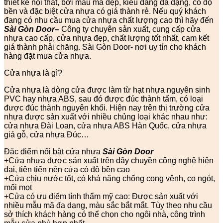
thiết kế nội thất, bởi mẫu mã đẹp, kiểu dáng đa dạng, có độ
bền và đặc biệt cửa nhựa có giá thành rẻ. Nếu quý khách
đang có nhu cầu mua cửa nhựa chất lượng cao thì hãy đến
Sài Gòn Door
–
Công ty chuyên sản xuất, cung cấp cửa
nhựa cao cấp, cửa nhựa đẹp, chất lượng tốt nhất, cam kết
giá thành phải chăng. Sài Gòn Door- nơi uy tín cho khách
hàng đặt mua cửa nhựa.
Cửa nhựa là gì?
Cửa nhựa là dòng cửa được làm từ hạt nhựa nguyên sinh
PVC hay nhựa ABS, sau đó được đúc thành tấm, có loại
được đúc thành nguyên khối. Hiện nay trên thị trường cửa
nhựa được sản xuất với nhiều chủng loại khác nhau như:
cửa nhựa Đài Loan, cửa nhựa ABS Hàn Quốc, cửa nhựa
giả gỗ, cửa nhựa Đúc…
Đặc điểm nổi bật cửa nhựa
Sài Gòn Door
+Cửa nhựa được sản xuất trên dây chuyền công nghệ hiện
đại, tiên tiến nên cửa có độ bền cao
+Cửa chịu nước tốt, có khả năng chống cong vênh, co ngót,
mối mọt
+Cửa có ưu điểm tính thẩm mỹ cao: Được sản xuất với
nhiều mẫu mã đa dạng, màu sắc bắt mắt. Tùy theo nhu cầu
sở thích khách hàng có thể chọn cho ngôi nhà, công trình