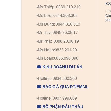
▪️Ms Thiếp: 0839.210.210
CỬA
▪️Ms Lưu: 0844.308.308
Cử
20
▪️Ms Dung: 0844.810.810
▪️Mr Huy: 0848.26.08.17
▪️Mr Phát: 0886.20.06.19
▪️Ms Hạnh:0833.201.201
▪️Ms Loan:0855.890.890
☎ KINH DOANH DỰ ÁN
▪️Hotline: 0834.300.300
☎ BÁO GIÁ QUA ĐT/EMAIL
▪️Hotline: 0907.999.609
☎ BỘ PHẬN ĐẤU THẦU