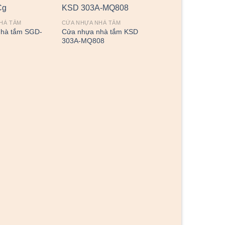
HÀ TẮM
CỬA NHỰA NHÀ TẮM
CỬA NHỰA NHÀ TẮM
nhà tắm SGD-
Cửa nhựa nhà tắm KSD
Cửa nhựa nhà tắm
303A-MQ808
SGD.MP-19