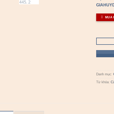
GIAHUYD
MUA 
Danh mục:
Từ khóa:
C