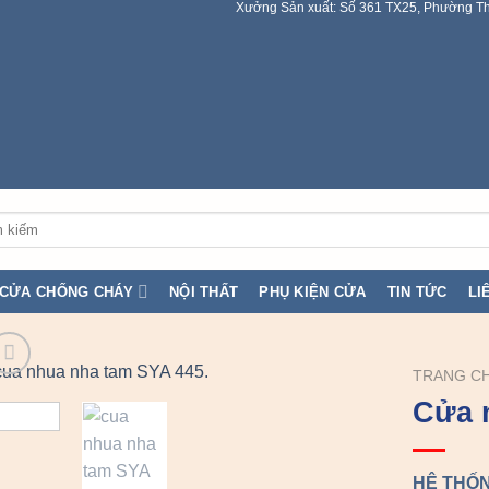
Xưởng Sản xuất: Số 361 TX25, Phường Th
:
CỬA CHỐNG CHÁY
NỘI THẤT
PHỤ KIỆN CỬA
TIN TỨC
LI
TRANG C
Cửa 
HỆ THỐN