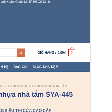
ạnh Xuân, Quận 12, TP Hồ Chí Minh
0
GIỎ HÀNG /
0.00
₫
ÊN HỆ
BÁO GIÁ
BLOG NHÀ ĐẸP
HỦ
/
CỬA NHỰA
/
CỬA NHỰA NHÀ TẮM
nhựa nhà tắm SYA-445
G SIÊU THỊ CỬA CAO CẤP