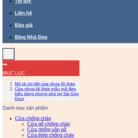
Tin tức
Liên hệ
Báo giá
Blog Nhà Đẹp
MỤC LỤC
Mô tả chi tiết cửa nhựa lõi thép
Cửa nhựa lõi thép mẫu mã đẹp,
kiểu dáng phong phú tại Sài Gòn
Door
Danh mục sản phẩm
Cửa chống cháy
Cửa gỗ chống cháy
Cửa nhôm vân gỗ
Cửa thép chống cháy