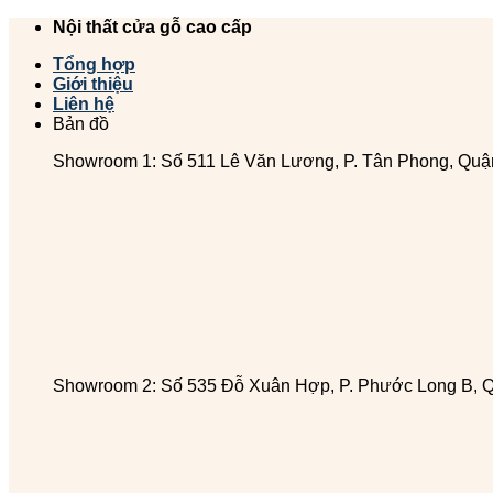
Chuyển
Nội thất cửa gỗ cao cấp
đến
Tổng hợp
nội
Giới thiệu
dung
Liên hệ
Bản đồ
Showroom 1: Số 511 Lê Văn Lương, P. Tân Phong, Quậ
Showroom 2: Số 535 Đỗ Xuân Hợp, P. Phước Long B, 