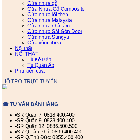
Cửa nhựa gỗ
Cửa Nhựa Gỗ Composite
Cửa nhựa lõi thép
Cửa nhựa Malaysia
Cửa nhựa nhà tắm
Cửa nhựa Sài Gòn Door
Cửa nhựa Sungyu
Cửa vòm nhựa
Nội thất
NỘI THẤT
Tủ Kệ Bếp
Tủ Quần Áo
Phụ kiện cửa
HỖ TRỢ TRỰC TUYẾN
☎ TƯ VẤN BÁN HÀNG
▪️SR Quận 7: 0818.400.400
▪️SR Quận 9: 0828.400.400
▪️SR Quận 12: 0886.500.500
▪️SR Q.Tân Phú: 0899.400.400
▪️SR Q.Thủ Đức: 0855.400.400