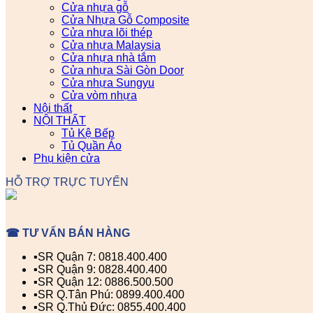
Cửa nhựa gỗ
Cửa Nhựa Gỗ Composite
Cửa nhựa lõi thép
Cửa nhựa Malaysia
Cửa nhựa nhà tắm
Cửa nhựa Sài Gòn Door
Cửa nhựa Sungyu
Cửa vòm nhựa
Nội thất
NỘI THẤT
Tủ Kệ Bếp
Tủ Quần Áo
Phụ kiện cửa
HỖ TRỢ TRỰC TUYẾN
☎ TƯ VẤN BÁN HÀNG
▪️SR Quận 7: 0818.400.400
▪️SR Quận 9: 0828.400.400
▪️SR Quận 12: 0886.500.500
▪️SR Q.Tân Phú: 0899.400.400
▪️SR Q.Thủ Đức: 0855.400.400