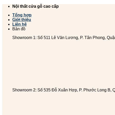
Chuyển
Nội thất cửa gỗ cao cấp
đến
Tổng hợp
nội
Giới thiệu
dung
Liên hệ
Bản đồ
Showroom 1: Số 511 Lê Văn Lương, P. Tân Phong, Quậ
Showroom 2: Số 535 Đỗ Xuân Hợp, P. Phước Long B, 