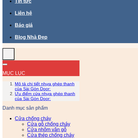
Tin tức
Liên hệ
Báo giá
Blog Nhà Đẹp
MỤC LỤC
Mô tả chi tiết nhựa ghép thanh
của Sài Gòn Door:
Ưu điểm cửa nhựa ghép thanh
của Sài Gòn Door:
Danh mục sản phẩm
Cửa chống cháy
Cửa gỗ chống cháy
Cửa nhôm vân gỗ
Cửa thép chống cháy