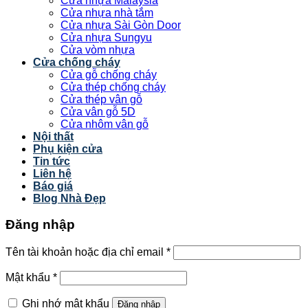
Cửa nhựa Malaysia
Cửa nhựa nhà tắm
Cửa nhựa Sài Gòn Door
Cửa nhựa Sungyu
Cửa vòm nhựa
Cửa chống cháy
Cửa gỗ chống cháy
Cửa thép chống cháy
Cửa thép vân gỗ
Cửa vân gỗ 5D
Cửa nhôm vân gỗ
Nội thất
Phụ kiện cửa
Tin tức
Liên hệ
Báo giá
Blog Nhà Đẹp
Đăng nhập
Tên tài khoản hoặc địa chỉ email
*
Mật khẩu
*
Ghi nhớ mật khẩu
Đăng nhập