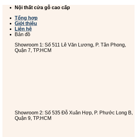
Chuyển
Nội thất cửa gỗ cao cấp
đến
Tổng hợp
nội
Giới thiệu
dung
Liên hệ
Bản đồ
Showroom 1: Số 511 Lê Văn Lương, P. Tân Phong,
Quận 7, TP.HCM
Showroom 2: Số 535 Đỗ Xuân Hợp, P. Phước Long B,
Quận 9, TP.HCM