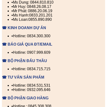
▪️Ms Dung: 0844.810.810
▪️Mr Huy: 0848.26.08.17
▪️Mr Phát: 0886.20.06.19
▪️Ms Hạnh:0833.201.201
▪️Ms Loan:0855.890.890
☎ KINH DOANH DỰ ÁN
▪️Hotline: 0834.300.300
☎ BÁO GIÁ QUA ĐT/EMAIL
▪️Hotline: 0907.999.609
☎ BỘ PHẬN ĐẤU THẦU
▪️Hotline: 0834.715.715
☎ TƯ VẤN SẢN PHẨM
▪️Hotline: 0834.531.531
▪️Hotline: 0932.095.646
☎ BỘ PHẬN GIAO HÀNG
▪️Hotline : 0845.308.308