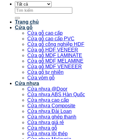
Tìm
kiếm:
Trang chủ
Cửa gỗ
Cửa gỗ cao cấp
Cửa gỗ cao cấp PVC
Cửa gỗ công nghiệp HDF
Cửa gỗ HDF VENEER
Cửa gỗ MDF LAMINATE
Cửa gỗ MDF MELAMINE
Cửa gỗ MDF VENEEER
Cửa gỗ tự nhiên
Cửa vòm gỗ
Cửa nhựa
Cửa nhựa @Door
Cửa nhựa ABS Hàn Quốc
Cửa nhựa cao cấp
Cửa nhựa Composite
Cửa nhựa Đài Loan
Cửa nhựa ghép thanh
Cửa nhựa giá rẻ
Cửa nhựa gỗ
Cửa nhựa lõi thép