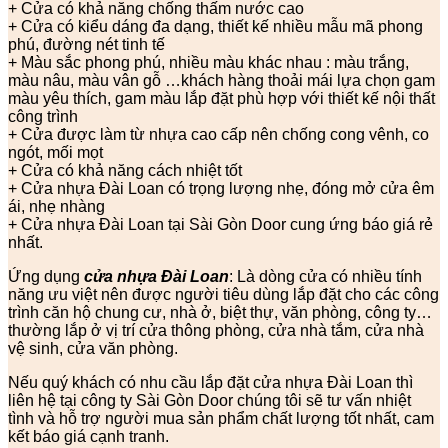
+ Cửa có khả năng chống thấm nước cao
+ Cửa có kiểu dáng đa dạng, thiết kế nhiều mẫu mã phong
phú, đường nét tinh tế
+ Màu sắc phong phú, nhiều màu khác nhau : màu trắng,
màu nâu, màu vân gỗ …khách hàng thoải mái lựa chọn gam
màu yêu thích, gam màu lắp đặt phù hợp với thiết kế nội thất
công trình
+ Cửa được làm từ nhựa cao cấp nên chống cong vênh, co
ngót, mối mọt
+ Cửa có khả năng cách nhiệt tốt
+ Cửa nhựa Đài Loan có trọng lượng nhẹ, đóng mở cửa êm
ái, nhẹ nhàng
+ Cửa nhựa Đài Loan tại Sài Gòn Door cung ứng báo giá rẻ
nhất.
Ứng dụng
cửa nhựa Đài Loan
: Là dòng cửa có nhiều tính
năng ưu việt nên được người tiêu dùng lắp đặt cho các công
trình căn hộ chung cư, nhà ở, biệt thự, văn phòng, công ty…
thường lắp ở vị trí cửa thông phòng, cửa nhà tắm, cửa nhà
vệ sinh, cửa văn phòng.
Nếu quý khách có nhu cầu lắp đặt cửa nhựa Đài Loan thì
liên hệ tại công ty Sài Gòn Door chúng tôi sẽ tư vấn nhiệt
tình và hỗ trợ người mua sản phẩm chất lượng tốt nhất, cam
kết báo giá cạnh tranh.