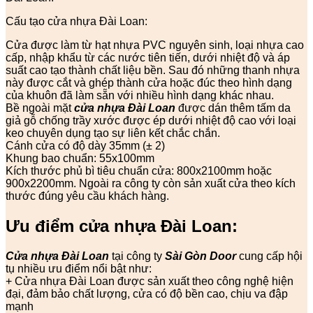
Cấu tạo cửa nhựa Đài Loan:
Cửa được làm từ hạt nhựa PVC nguyên sinh, loại nhựa cao
cấp, nhập khẩu từ các nước tiên tiến, dưới nhiệt độ và áp
suất cao tạo thành chất liệu bền. Sau đó những thanh nhựa
này được cắt và ghép thành cửa hoặc đúc theo hình dạng
của khuôn đã làm sẵn với nhiều hình dạng khác nhau.
Bề ngoài mặt
cửa nhựa Đài Loan
được dán thêm tấm da
giả gỗ chống trầy xước được ép dưới nhiệt độ cao với loại
keo chuyên dụng tạo sự liên kết chắc chắn.
Cánh cửa có độ dày 35mm (± 2)
Khung bao chuẩn: 55x100mm
Kích thước phủ bì tiêu chuẩn cửa: 800x2100mm hoặc
900x2200mm. Ngoài ra công ty còn sản xuất cửa theo kích
thước đúng yêu cầu khách hàng.
Ưu điểm cửa nhựa Đài Loan:
Cửa nhựa Đài Loan
tại công ty
Sài Gòn Door
cung cấp hội
tụ nhiều ưu điểm nổi bật như:
+ Cửa nhựa Đài Loan được sản xuất theo công nghệ hiện
đại, đảm bảo chất lượng, cửa có độ bền cao, chịu va đập
mạnh