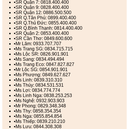
▪️SR Quận 7: 0818.400.400
▪️SR Quận 9: 0828.400.400
▪️SR Quận 12: 0886.500.500
▪️SR Q.Tân Phú: 0899.400.400
▪️SR Q.Thủ Đức: 0855.400.400
▪️SR Q.Bình Thạnh: 0814.400.400
▪️SR Quận 2: 0853.400.400
▪️SR Cần Thơ: 0849.600.600
▪️Mr Lãm: 0933.707.707
▪️Ms Trang SG: 0834.715.715
▪️Ms Lộc SR: 0826.901.901
▪️Ms Sang: 0834.494.494
▪️Ms Trang Eco: 0847.827.827
▪️Mr Lộc SG: 0854.901.901
▪️Ms Phượng: 0849.627.627
▪️Ms Linh: 0839.310.310
▪️Ms Thúy: 0834.531.531
▪️Ms Lợi: 0834.774.774
▪️Ms Linh Nga: 0838.253.253
▪️Ms Nghệ: 0932.903.903
▪️Mr Phong: 0829.348.348
▪️Ms Thy: 0858.354.354
▪️Ms Nga: 0855.854.854
▪️Ms Thiếp: 0839.210.210
▪️Ms Lưu: 0844.308.308