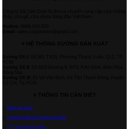
Công ty Sài Gòn Door là đơn vị chuyên cung cấp cửa chống
cháy, cửa gỗ, cửa nhựa hàng đầu Việt Nam.
Hotline:
0886.500.500
Email:
sales.saigondoor@gmail.com
⭐ HỆ THỐNG XƯỞNG SẢN XUẤT
Xưởng SX I:
Số 361 TX25, Phường Thạnh Xuân, Q12, TP.
HCM.
Xưởng SX II:
Số 60/3 Đường 9, KP2, P.An Bình, Biên Hòa,
Đồng Nai.
Xưởng SX III:
81 Võ Văn Bích, Xã Tân Thạnh Đông, Huyện
Củ Chi, Tp.HCM.
⭐ THÔNG TIN CẦN BIẾT
✅
Báo giá cửa
✅
Hướng dẫn sử dụng nội thất
✅
Tư vấn phong thủy