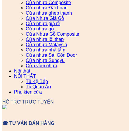
Cửa nhựa Composite
Cửa nhựa Đài Loan
Cửa nhựa ghép thanh
Cửa Nhựa Giả Gỗ
Cửa nhựa giá rẻ
Cửa nhựa gỗ
Cửa Nhựa Gỗ Composite
Cửa nhựa lõi thép
Cửa nhựa Malaysia
Cửa nhựa nhà tắm
Cửa nhựa Sài Gòn Door
Cửa nhựa Sungyu
Cửa vòm nhựa
Nội thất
NỘI THẤT
Tủ Kệ Bếp
Tủ Quần Áo
Phụ kiện cửa
HỖ TRỢ TRỰC TUYẾN
☎ TƯ VẤN BÁN HÀNG