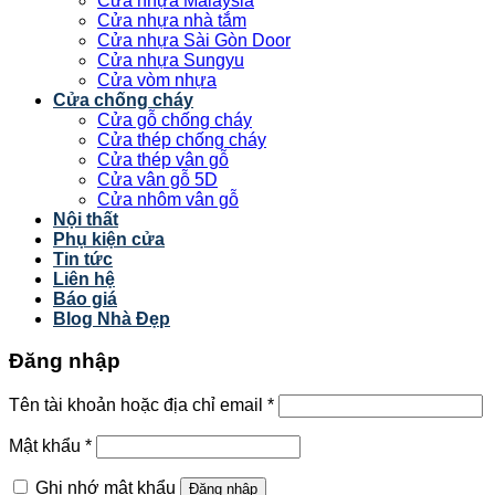
Cửa nhựa Malaysia
Cửa nhựa nhà tắm
Cửa nhựa Sài Gòn Door
Cửa nhựa Sungyu
Cửa vòm nhựa
Cửa chống cháy
Cửa gỗ chống cháy
Cửa thép chống cháy
Cửa thép vân gỗ
Cửa vân gỗ 5D
Cửa nhôm vân gỗ
Nội thất
Phụ kiện cửa
Tin tức
Liên hệ
Báo giá
Blog Nhà Đẹp
Đăng nhập
Tên tài khoản hoặc địa chỉ email
*
Mật khẩu
*
Ghi nhớ mật khẩu
Đăng nhập