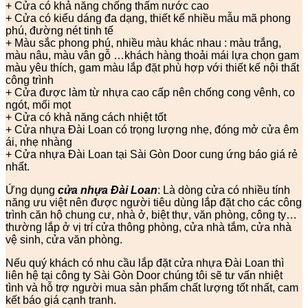
+ Cửa có khả năng chống thấm nước cao
+ Cửa có kiểu dáng đa dạng, thiết kế nhiều mẫu mã phong
phú, đường nét tinh tế
+ Màu sắc phong phú, nhiều màu khác nhau : màu trắng,
màu nâu, màu vân gỗ …khách hàng thoải mái lựa chọn gam
màu yêu thích, gam màu lắp đặt phù hợp với thiết kế nội thất
công trình
+ Cửa được làm từ nhựa cao cấp nên chống cong vênh, co
ngót, mối mọt
+ Cửa có khả năng cách nhiệt tốt
+ Cửa nhựa Đài Loan có trọng lượng nhẹ, đóng mở cửa êm
ái, nhẹ nhàng
+ Cửa nhựa Đài Loan tại Sài Gòn Door cung ứng báo giá rẻ
nhất.
Ứng dụng
cửa nhựa Đài Loan
: Là dòng cửa có nhiều tính
năng ưu việt nên được người tiêu dùng lắp đặt cho các công
trình căn hộ chung cư, nhà ở, biệt thự, văn phòng, công ty…
thường lắp ở vị trí cửa thông phòng, cửa nhà tắm, cửa nhà
vệ sinh, cửa văn phòng.
Nếu quý khách có nhu cầu lắp đặt cửa nhựa Đài Loan thì
liên hệ tại công ty Sài Gòn Door chúng tôi sẽ tư vấn nhiệt
tình và hỗ trợ người mua sản phẩm chất lượng tốt nhất, cam
kết báo giá cạnh tranh.