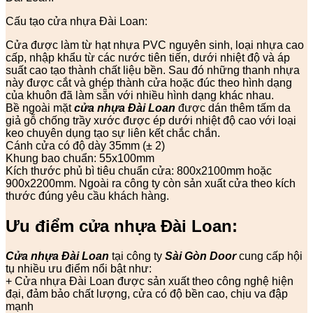
Cấu tạo cửa nhựa Đài Loan:
Cửa được làm từ hạt nhựa PVC nguyên sinh, loại nhựa cao
cấp, nhập khẩu từ các nước tiên tiến, dưới nhiệt độ và áp
suất cao tạo thành chất liệu bền. Sau đó những thanh nhựa
này được cắt và ghép thành cửa hoặc đúc theo hình dạng
của khuôn đã làm sẵn với nhiều hình dạng khác nhau.
Bề ngoài mặt
cửa nhựa Đài Loan
được dán thêm tấm da
giả gỗ chống trầy xước được ép dưới nhiệt độ cao với loại
keo chuyên dụng tạo sự liên kết chắc chắn.
Cánh cửa có độ dày 35mm (± 2)
Khung bao chuẩn: 55x100mm
Kích thước phủ bì tiêu chuẩn cửa: 800x2100mm hoặc
900x2200mm. Ngoài ra công ty còn sản xuất cửa theo kích
thước đúng yêu cầu khách hàng.
Ưu điểm cửa nhựa Đài Loan:
Cửa nhựa Đài Loan
tại công ty
Sài Gòn Door
cung cấp hội
tụ nhiều ưu điểm nổi bật như:
+ Cửa nhựa Đài Loan được sản xuất theo công nghệ hiện
đại, đảm bảo chất lượng, cửa có độ bền cao, chịu va đập
mạnh