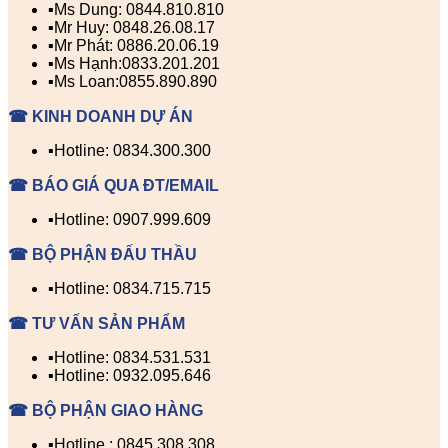
▪️Ms Dung: 0844.810.810
▪️Mr Huy: 0848.26.08.17
▪️Mr Phát: 0886.20.06.19
▪️Ms Hạnh:0833.201.201
▪️Ms Loan:0855.890.890
☎ KINH DOANH DỰ ÁN
▪️Hotline: 0834.300.300
☎ BÁO GIÁ QUA ĐT/EMAIL
▪️Hotline: 0907.999.609
☎ BỘ PHẬN ĐẤU THẦU
▪️Hotline: 0834.715.715
☎ TƯ VẤN SẢN PHẨM
▪️Hotline: 0834.531.531
▪️Hotline: 0932.095.646
☎ BỘ PHẬN GIAO HÀNG
▪️Hotline : 0845.308.308