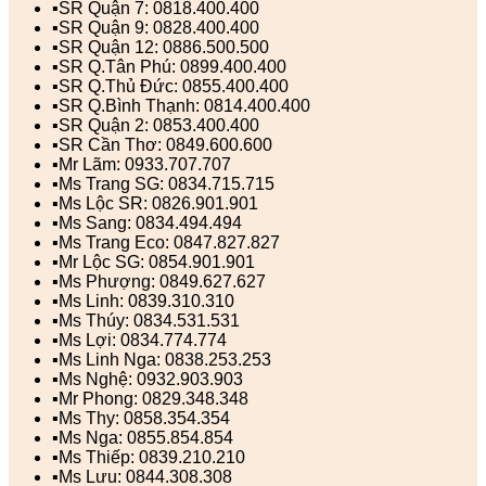
▪️SR Quận 7: 0818.400.400
▪️SR Quận 9: 0828.400.400
▪️SR Quận 12: 0886.500.500
▪️SR Q.Tân Phú: 0899.400.400
▪️SR Q.Thủ Đức: 0855.400.400
▪️SR Q.Bình Thạnh: 0814.400.400
▪️SR Quận 2: 0853.400.400
▪️SR Cần Thơ: 0849.600.600
▪️Mr Lãm: 0933.707.707
▪️Ms Trang SG: 0834.715.715
▪️Ms Lộc SR: 0826.901.901
▪️Ms Sang: 0834.494.494
▪️Ms Trang Eco: 0847.827.827
▪️Mr Lộc SG: 0854.901.901
▪️Ms Phượng: 0849.627.627
▪️Ms Linh: 0839.310.310
▪️Ms Thúy: 0834.531.531
▪️Ms Lợi: 0834.774.774
▪️Ms Linh Nga: 0838.253.253
▪️Ms Nghệ: 0932.903.903
▪️Mr Phong: 0829.348.348
▪️Ms Thy: 0858.354.354
▪️Ms Nga: 0855.854.854
▪️Ms Thiếp: 0839.210.210
▪️Ms Lưu: 0844.308.308