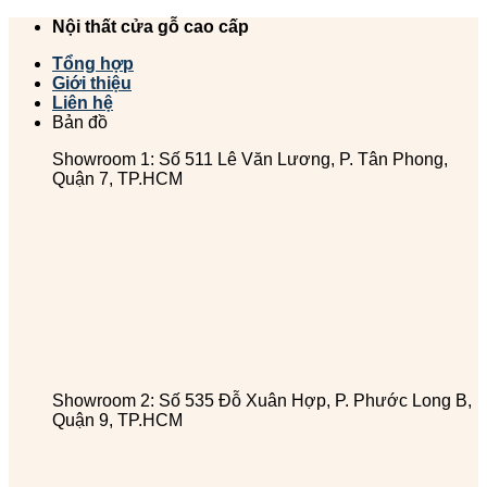
Chuyển
Nội thất cửa gỗ cao cấp
đến
Tổng hợp
nội
Giới thiệu
dung
Liên hệ
Bản đồ
Showroom 1: Số 511 Lê Văn Lương, P. Tân Phong,
Quận 7, TP.HCM
Showroom 2: Số 535 Đỗ Xuân Hợp, P. Phước Long B,
Quận 9, TP.HCM