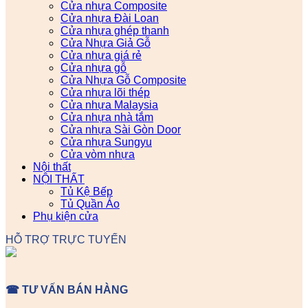
Cửa nhựa Composite
Cửa nhựa Đài Loan
Cửa nhựa ghép thanh
Cửa Nhựa Giả Gỗ
Cửa nhựa giá rẻ
Cửa nhựa gỗ
Cửa Nhựa Gỗ Composite
Cửa nhựa lõi thép
Cửa nhựa Malaysia
Cửa nhựa nhà tắm
Cửa nhựa Sài Gòn Door
Cửa nhựa Sungyu
Cửa vòm nhựa
Nội thất
NỘI THẤT
Tủ Kệ Bếp
Tủ Quần Áo
Phụ kiện cửa
HỖ TRỢ TRỰC TUYẾN
☎ TƯ VẤN BÁN HÀNG