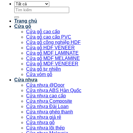
Tìm
kiếm:
Trang chủ
Cửa gỗ
Cửa gỗ cao cấp
Cửa gỗ cao cấp PVC
Cửa gỗ công nghiệp HDF
Cửa gỗ HDF VENEER
Cửa gỗ MDF LAMINATE
Cửa gỗ MDF MELAMINE
Cửa gỗ MDF VENEEER
Cửa gỗ tự nhiên
Cửa vòm gỗ
Cửa nhựa
Cửa nhựa @Door
Cửa nhựa ABS Hàn Quốc
Cửa nhựa cao cấp
Cửa nhựa Composite
Cửa nhựa Đài Loan
Cửa nhựa ghép thanh
Cửa nhựa giá rẻ
Cửa nhựa gỗ
Cửa nhựa lõi thép