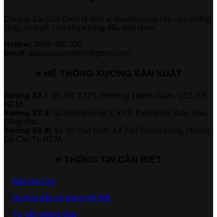
Công ty Sài Gòn Door là đơn vị chuyên cung cấp cửa chống
cháy, cửa gỗ, cửa nhựa hàng đầu Việt Nam.
Hotline:
0886.500.500
Email:
sales.saigondoor@gmail.com
⭐ HỆ THỐNG XƯỞNG SẢN XUẤT
Xưởng SX I:
Số 361 TX25, Phường Thạnh Xuân, Q12, TP.
HCM.
Xưởng SX II:
Số 60/3 Đường 9, KP2, P.An Bình, Biên Hòa,
Đồng Nai.
Xưởng SX III:
81 Võ Văn Bích, Xã Tân Thạnh Đông, Huyện
Củ Chi, Tp.HCM.
⭐ THÔNG TIN CẦN BIẾT
✅
Báo giá cửa
✅
Hướng dẫn sử dụng nội thất
✅
Tư vấn phong thủy