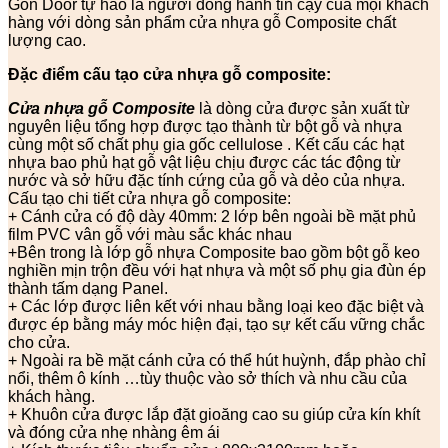
Gòn Door tự hào là người đồng hành tin cậy của mọi khách
hàng với dòng sản phẩm cửa nhựa gỗ Composite chất
lượng cao.
Đặc điểm cấu tạo cửa nhựa gỗ composite:
Cửa nhựa gỗ Composite
là dòng cửa được sản xuất từ
nguyên liệu tổng hợp được tạo thành từ bột gỗ và nhựa
cùng một số chất phụ gia gốc cellulose . Kết cấu các hạt
nhựa bao phủ hạt gỗ vật liệu chịu được các tác động từ
nước và sở hữu đặc tính cứng của gỗ và dẻo của nhựa.
Cấu tạo chi tiết cửa nhựa gỗ composite:
+ Cánh cửa có độ dày 40mm: 2 lớp bên ngoài bề mặt phủ
film PVC vân gỗ với màu sắc khác nhau
+Bên trong là lớp gỗ nhựa Composite bao gồm bột gỗ keo
nghiền mịn trộn đều với hạt nhựa và một số phụ gia đùn ép
thành tấm dạng Panel.
+ Các lớp được liên kết với nhau bằng loại keo đặc biệt và
được ép bằng máy móc hiện đại, tạo sự kết cấu vững chắc
cho cửa.
+ Ngoài ra bề mặt cánh cửa có thể hút huỳnh, đắp phào chỉ
nổi, thêm ô kính …tùy thuộc vào sở thích và nhu cầu của
khách hàng.
+ Khuôn cửa được lắp đặt gioăng cao su giúp cửa kín khít
và đóng cửa nhẹ nhàng êm ái