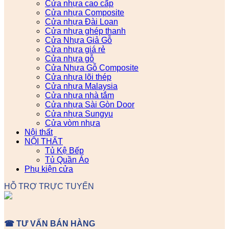
Cửa nhựa cao cấp
Cửa nhựa Composite
Cửa nhựa Đài Loan
Cửa nhựa ghép thanh
Cửa Nhựa Giả Gỗ
Cửa nhựa giá rẻ
Cửa nhựa gỗ
Cửa Nhựa Gỗ Composite
Cửa nhựa lõi thép
Cửa nhựa Malaysia
Cửa nhựa nhà tắm
Cửa nhựa Sài Gòn Door
Cửa nhựa Sungyu
Cửa vòm nhựa
Nội thất
NỘI THẤT
Tủ Kệ Bếp
Tủ Quần Áo
Phụ kiện cửa
HỖ TRỢ TRỰC TUYẾN
☎ TƯ VẤN BÁN HÀNG