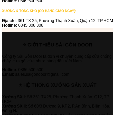
Hotline:
0849.600.600
XƯỞNG & TỔNG KHO (CÓ HÀNG GIAO NGAY):
Địa chỉ:
361 TX 25, Phường Thạnh Xuân, Quận 12, TP.HCM
Hotline:
0845.308.308
⭐ GIỚI THIỆU SÀI GÒN DOOR
Công ty Sài Gòn Door là đơn vị chuyên cung cấp cửa chống
cháy, cửa gỗ, cửa nhựa hàng đầu Việt Nam.
Hotline:
0886.500.500
Email:
sales.saigondoor@gmail.com
⭐ HỆ THỐNG XƯỞNG SẢN XUẤT
Xưởng SX I:
Số 361 TX25, Phường Thạnh Xuân, Q12, TP.
HCM.
Xưởng SX II:
Số 60/3 Đường 9, KP2, P.An Bình, Biên Hòa,
Đồng Nai.