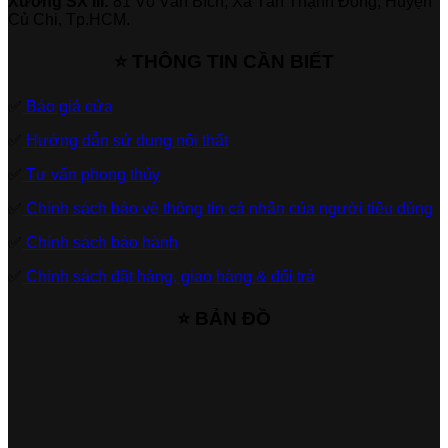
Xưởng SX III:
81 Võ Văn Bích, Xã Tân Thạnh Đông, Huyện
Củ Chi, Tp.HCM.
⭐ THÔNG TIN CẦN BIẾT
✅
Báo giá cửa
✅
Hướng dẫn sử dụng nội thất
✅
Tư vấn phong thủy
✅
Chính sách bảo vệ thông tin cá nhân của người tiêu dùng
✅
Chính sách bảo hành
✅
Chính sách đặt hàng, giao hàng & đổi trả
⭐ BẢN ĐỒ