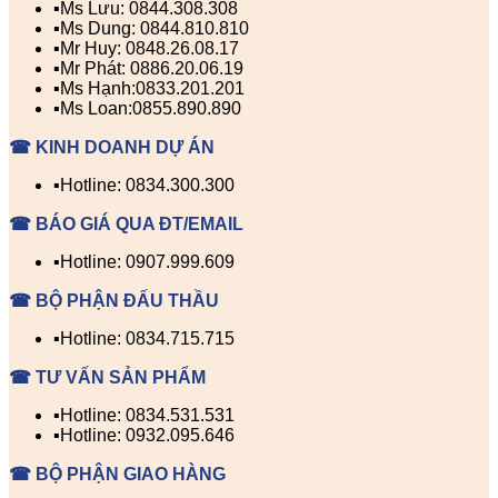
▪️Ms Lưu: 0844.308.308
▪️Ms Dung: 0844.810.810
▪️Mr Huy: 0848.26.08.17
▪️Mr Phát: 0886.20.06.19
▪️Ms Hạnh:0833.201.201
▪️Ms Loan:0855.890.890
☎ KINH DOANH DỰ ÁN
▪️Hotline: 0834.300.300
☎ BÁO GIÁ QUA ĐT/EMAIL
▪️Hotline: 0907.999.609
☎ BỘ PHẬN ĐẤU THẦU
▪️Hotline: 0834.715.715
☎ TƯ VẤN SẢN PHẨM
▪️Hotline: 0834.531.531
▪️Hotline: 0932.095.646
☎ BỘ PHẬN GIAO HÀNG