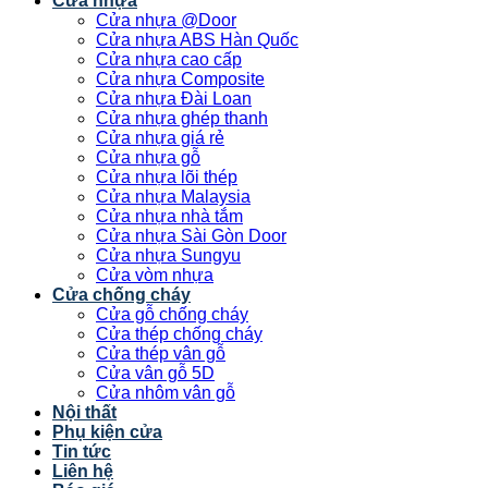
Cửa nhựa
Cửa nhựa @Door
Cửa nhựa ABS Hàn Quốc
Cửa nhựa cao cấp
Cửa nhựa Composite
Cửa nhựa Đài Loan
Cửa nhựa ghép thanh
Cửa nhựa giá rẻ
Cửa nhựa gỗ
Cửa nhựa lõi thép
Cửa nhựa Malaysia
Cửa nhựa nhà tắm
Cửa nhựa Sài Gòn Door
Cửa nhựa Sungyu
Cửa vòm nhựa
Cửa chống cháy
Cửa gỗ chống cháy
Cửa thép chống cháy
Cửa thép vân gỗ
Cửa vân gỗ 5D
Cửa nhôm vân gỗ
Nội thất
Phụ kiện cửa
Tin tức
Liên hệ