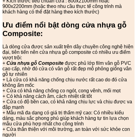
+ Kích thước tiêu chuẩn cửa : 800x2100mm hoặc
900x2200mm (hoặc theo nhu cầu thực tế công trình mà
khách hàng có thể đặt hàng theo kích thước)
Ưu điểm nổi bật dòng cửa nhựa gỗ
Composite:
Là dòng cửa được sản xuất trên dây chuyền công nghệ hiện
đại, tiên tiến nên cửa nhựa gỗ composite có nhiều ưu điểm
vượt trội:
+
Cửa nhựa gỗ Composite
được phủ lớp film vân gỗ PVC
cao cấp, nhờ đó cửa có vân gỗ rất đẹp mô phỏng giống vân
gỗ tự nhiên
+ Là cửa có khả năng chống chịu nước rất cao do đó cửa
không ẩm mốc
+ Cửa có khả năng chống co ngót, cong vênh, mối mọt
+ Có khả năng cách âm, cách nhiệt rất tốt
+ Cửa có độ bền cao, có khả năng chịu lực và chịu được va
đập mạnh
+ Mẫu mã đa dạng có giá trị thẩm mỹ cao: Có nhiều kiểu
dáng, màu sắc phong phú giúp khách hàng tự tin lựa chọn
mẫu cửa phù hợp nhất cho công trình
+ Cửa thân thiện với môi trường, an toàn với sức khỏe con
người