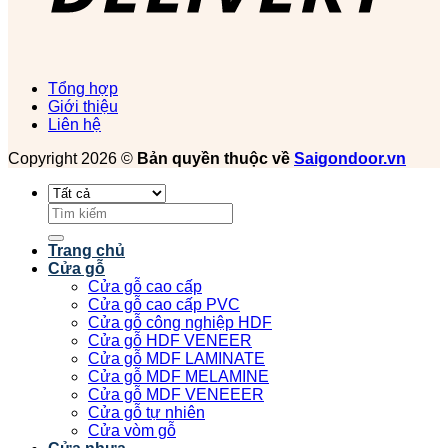
Tổng hợp
Giới thiệu
Liên hệ
Copyright 2026 ©
Bản quyền thuộc về
Saigondoor.vn
Tìm
kiếm:
Trang chủ
Cửa gỗ
Cửa gỗ cao cấp
Cửa gỗ cao cấp PVC
Cửa gỗ công nghiệp HDF
Cửa gỗ HDF VENEER
Cửa gỗ MDF LAMINATE
Cửa gỗ MDF MELAMINE
Cửa gỗ MDF VENEEER
Cửa gỗ tự nhiên
Cửa vòm gỗ