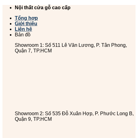
Chuyển
Nội thất cửa gỗ cao cấp
đến
Tổng hợp
nội
Giới thiệu
dung
Liên hệ
Bản đồ
Showroom 1: Số 511 Lê Văn Lương, P. Tân Phong,
Quận 7, TP.HCM
Showroom 2: Số 535 Đỗ Xuân Hợp, P. Phước Long B,
Quận 9, TP.HCM