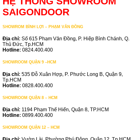
HỆ THỐNG SHOWROOM
SAIGONDOOR
SHOWROM BÌNH LỢI – PHẠM VĂN ĐỒNG
Địa chỉ:
Số 615 Phạm Văn Đồng, P. Hiệp Bình Chánh, Q.
Thủ Đức, Tp.HCM
Hotline:
0824.400.400
SHOWROOM QUẬN 9 –HCM
Địa chỉ:
535 Đỗ Xuân Hợp, P. Phước Long B, Quận 9,
Tp.HCM
Hotline:
0828.400.400
SHOWROOM QUẬN 8 – HCM
Địa chỉ:
1194 Phạm Thế Hiển, Quận 8, TP.HCM
Hotline:
0899.400.400
SHOWROOM QUẬN 12 – HCM
Địa chỉ:
Vườn Lài, Phường Phú Đông, Quận 12, Tp.HCM