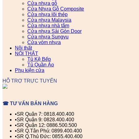
Cửa nhựa gỗ
Cửa Nhựa Gỗ Composite
Cửa nhựa lõi thép
Cửa nhựa Malaysia
Cửa nhựa nhà tắm
Cửa nhựa Sài Gòn Door
Cửa nhựa Sungyu
Cửa vòm nhựa
Nội thất
NỘI THẤT
Tủ Kệ Bếp
Tủ Quần Áo
Phụ kiện cửa
HỖ TRỢ TRỰC TUYẾN
☎ TƯ VẤN BÁN HÀNG
▪️SR Quận 7: 0818.400.400
▪️SR Quận 9: 0828.400.400
▪️SR Quận 12: 0886.500.500
▪️SR Q.Tân Phú: 0899.400.400
▪️SR Q.Thủ Đức: 0855.400.400