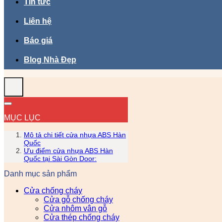
Tin tức
Liên hệ
Báo giá
Blog Nhà Đẹp
MỤC LỤC
Mô tả chi tiết cửa nhựa ABS Hàn
Quốc
Ưu điểm cửa nhựa ABS Hàn
Quốc tại Sài Gòn Door:
Danh mục sản phẩm
Cửa chống cháy
Cửa gỗ chống cháy
Cửa nhôm vân gỗ
Cửa thép chống cháy