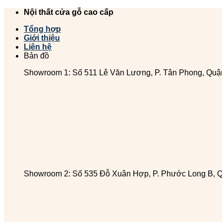
Chuyển
Nội thất cửa gỗ cao cấp
đến
Tổng hợp
nội
Giới thiệu
dung
Liên hệ
Bản đồ
Showroom 1: Số 511 Lê Văn Lương, P. Tân Phong, Quậ
Showroom 2: Số 535 Đỗ Xuân Hợp, P. Phước Long B, 