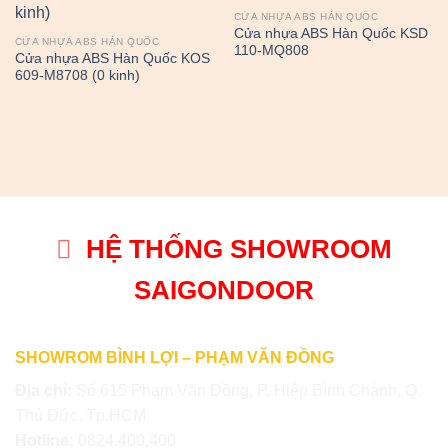
CỬA NHỰA ABS HÀN QUỐC
Cửa nhựa ABS Hàn Quốc KSD
CỬA NHỰA ABS HÀN QUỐC
110-MQ808
Cửa nhựa ABS Hàn Quốc KOS
609-M8708 (0 kinh)
HỆ THỐNG SHOWROOM
SAIGONDOOR
SHOWROM BÌNH LỢI – PHẠM VĂN ĐỒNG
Địa chỉ:
Số 615 Phạm Văn Đồng, P. Hiệp Bình Chánh, Q.
Thủ Đức, Tp.HCM
Hotline:
0824.400.400