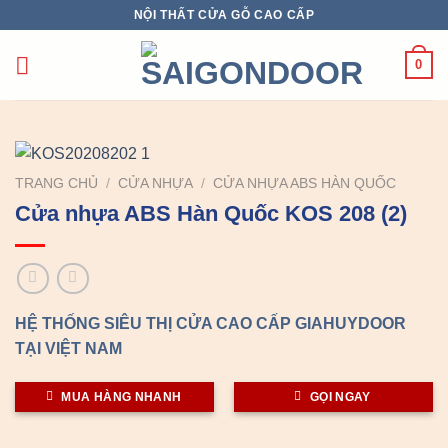
Chuyển
NỘI THẤT CỬA GỖ CAO CẤP
đến
nội
0
dung
TRANG CHỦ
/
CỬA NHỰA
/
CỬA NHỰA ABS HÀN QUỐC
Cửa nhựa ABS Hàn Quốc KOS 208 (2)
HỆ THỐNG SIÊU THỊ CỬA CAO CẤP GIAHUYDOOR
TẠI VIỆT NAM
MUA HÀNG NHANH
GỌI NGAY