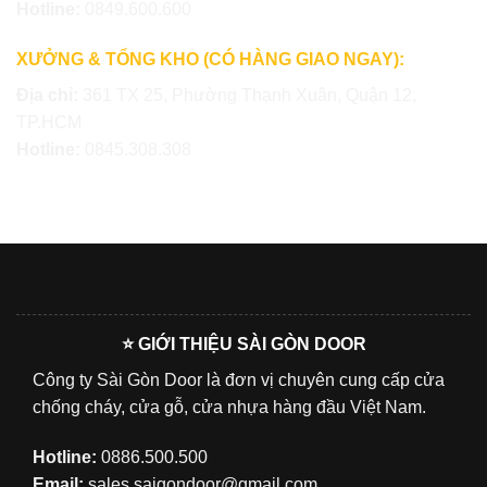
Hotline:
0849.600.600
XƯỞNG & TỔNG KHO (CÓ HÀNG GIAO NGAY):
Địa chỉ:
361 TX 25, Phường Thạnh Xuân, Quận 12,
TP.HCM
Hotline:
0845.308.308
⭐ GIỚI THIỆU SÀI GÒN DOOR
Công ty Sài Gòn Door là đơn vị chuyên cung cấp cửa
chống cháy, cửa gỗ, cửa nhựa hàng đầu Việt Nam.
Hotline:
0886.500.500
Email:
sales.saigondoor@gmail.com