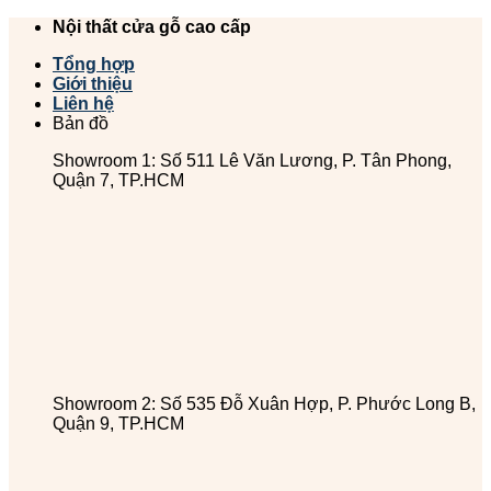
Chuyển
Nội thất cửa gỗ cao cấp
đến
Tổng hợp
nội
Giới thiệu
dung
Liên hệ
Bản đồ
Showroom 1: Số 511 Lê Văn Lương, P. Tân Phong,
Quận 7, TP.HCM
Showroom 2: Số 535 Đỗ Xuân Hợp, P. Phước Long B,
Quận 9, TP.HCM