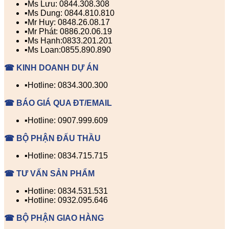
▪️Ms Lưu: 0844.308.308
▪️Ms Dung: 0844.810.810
▪️Mr Huy: 0848.26.08.17
▪️Mr Phát: 0886.20.06.19
▪️Ms Hạnh:0833.201.201
▪️Ms Loan:0855.890.890
☎ KINH DOANH DỰ ÁN
▪️Hotline: 0834.300.300
☎ BÁO GIÁ QUA ĐT/EMAIL
▪️Hotline: 0907.999.609
☎ BỘ PHẬN ĐẤU THẦU
▪️Hotline: 0834.715.715
☎ TƯ VẤN SẢN PHẨM
▪️Hotline: 0834.531.531
▪️Hotline: 0932.095.646
☎ BỘ PHẬN GIAO HÀNG