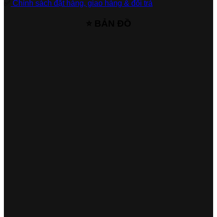
✅
Chính sách đặt hàng, giao hàng & đổi trả
⭐ BẢN ĐỒ