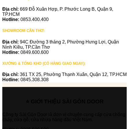
Địa chỉ:
669 Đỗ Xuân Hợp, P. Phước Long B, Quận 9,
TP.HCM
Hotline:
0853.400.400
SHOWROOM CẦN THƠ:
Địa chỉ:
94C Đường 3 tháng 2, Phường Hưng Lợi, Quận
Ninh Kiều, TP.Cần Thơ
Hotline:
0849.600.600
XƯỞNG & TỔNG KHO (CÓ HÀNG GIAO NGAY):
Địa chỉ:
361 TX 25, Phường Thạnh Xuân, Quận 12, TP.HCM
Hotline:
0845.308.308
⭐ GIỚI THIỆU SÀI GÒN DOOR
Công ty Sài Gòn Door là đơn vị chuyên cung cấp cửa chống
cháy, cửa gỗ, cửa nhựa hàng đầu Việt Nam.