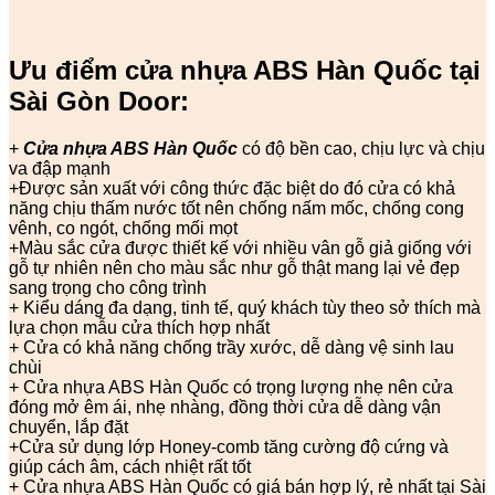
Ưu điểm cửa nhựa ABS Hàn Quốc tại
Sài Gòn Door:
+
Cửa nhựa ABS Hàn Quốc
có độ bền cao, chịu lực và chịu
va đập mạnh
+Được sản xuất với công thức đặc biệt do đó cửa có khả
năng chịu thấm nước tốt nên chống nấm mốc, chống cong
vênh, co ngót, chống mối mọt
+Màu sắc cửa được thiết kế với nhiều vân gỗ giả giống với
gỗ tự nhiên nên cho màu sắc như gỗ thật mang lại vẻ đẹp
sang trọng cho công trình
+ Kiểu dáng đa dạng, tinh tế, quý khách tùy theo sở thích mà
lựa chọn mẫu cửa thích hợp nhất
+ Cửa có khả năng chống trầy xước, dễ dàng vệ sinh lau
chùi
+ Cửa nhựa ABS Hàn Quốc có trọng lượng nhẹ nên cửa
đóng mở êm ái, nhẹ nhàng, đồng thời cửa dễ dàng vận
chuyển, lắp đặt
+Cửa sử dụng lớp Honey-comb tăng cường độ cứng và
giúp cách âm, cách nhiệt rất tốt
+ Cửa nhựa ABS Hàn Quốc có giá bán hợp lý, rẻ nhất tại Sài