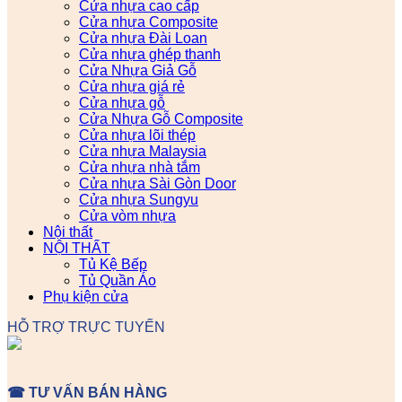
Cửa nhựa cao cấp
Cửa nhựa Composite
Cửa nhựa Đài Loan
Cửa nhựa ghép thanh
Cửa Nhựa Giả Gỗ
Cửa nhựa giá rẻ
Cửa nhựa gỗ
Cửa Nhựa Gỗ Composite
Cửa nhựa lõi thép
Cửa nhựa Malaysia
Cửa nhựa nhà tắm
Cửa nhựa Sài Gòn Door
Cửa nhựa Sungyu
Cửa vòm nhựa
Nội thất
NỘI THẤT
Tủ Kệ Bếp
Tủ Quần Áo
Phụ kiện cửa
HỖ TRỢ TRỰC TUYẾN
☎ TƯ VẤN BÁN HÀNG