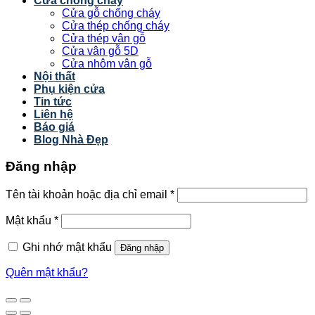
Cửa chống cháy
Cửa gỗ chống cháy
Cửa thép chống cháy
Cửa thép vân gỗ
Cửa vân gỗ 5D
Cửa nhôm vân gỗ
Nội thất
Phụ kiện cửa
Tin tức
Liên hệ
Báo giá
Blog Nhà Đẹp
Đăng nhập
Tên tài khoản hoặc địa chỉ email
*
Mật khẩu
*
Ghi nhớ mật khẩu
Đăng nhập
Quên mật khẩu?