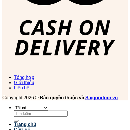
Tổng hợp
Giới thiệu
Liên hệ
Copyright 2026 ©
Bản quyền thuộc về
Saigondoor.vn
Tìm
kiếm:
Trang chủ
Cửa gỗ