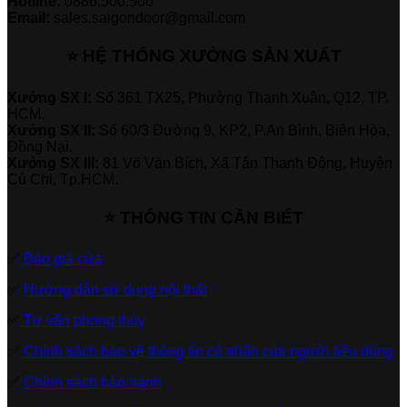
Hotline:
0886.500.500
Email:
sales.saigondoor@gmail.com
⭐ HỆ THỐNG XƯỞNG SẢN XUẤT
Xưởng SX I:
Số 361 TX25, Phường Thạnh Xuân, Q12, TP.
HCM.
Xưởng SX II:
Số 60/3 Đường 9, KP2, P.An Bình, Biên Hòa,
Đồng Nai.
Xưởng SX III:
81 Võ Văn Bích, Xã Tân Thạnh Đông, Huyện
Củ Chi, Tp.HCM.
⭐ THÔNG TIN CẦN BIẾT
✅
Báo giá cửa
✅
Hướng dẫn sử dụng nội thất
✅
Tư vấn phong thủy
✅
Chính sách bảo vệ thông tin cá nhân của người tiêu dùng
✅
Chính sách bảo hành