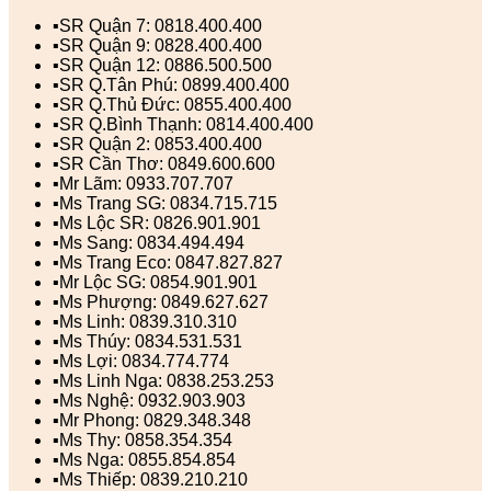
▪️SR Quận 7: 0818.400.400
▪️SR Quận 9: 0828.400.400
▪️SR Quận 12: 0886.500.500
▪️SR Q.Tân Phú: 0899.400.400
▪️SR Q.Thủ Đức: 0855.400.400
▪️SR Q.Bình Thạnh: 0814.400.400
▪️SR Quận 2: 0853.400.400
▪️SR Cần Thơ: 0849.600.600
▪️Mr Lãm: 0933.707.707
▪️Ms Trang SG: 0834.715.715
▪️Ms Lộc SR: 0826.901.901
▪️Ms Sang: 0834.494.494
▪️Ms Trang Eco: 0847.827.827
▪️Mr Lộc SG: 0854.901.901
▪️Ms Phượng: 0849.627.627
▪️Ms Linh: 0839.310.310
▪️Ms Thúy: 0834.531.531
▪️Ms Lợi: 0834.774.774
▪️Ms Linh Nga: 0838.253.253
▪️Ms Nghệ: 0932.903.903
▪️Mr Phong: 0829.348.348
▪️Ms Thy: 0858.354.354
▪️Ms Nga: 0855.854.854
▪️Ms Thiếp: 0839.210.210