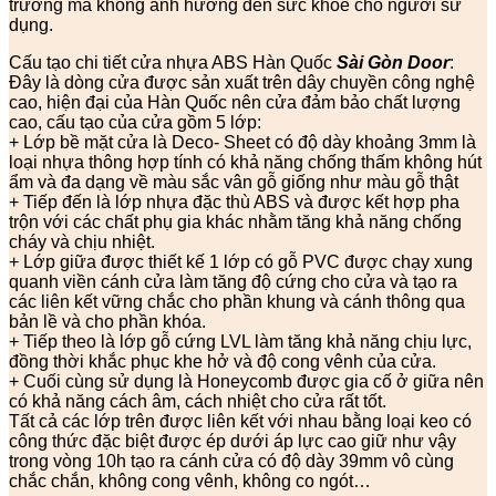
trường mà không ảnh hưởng đến sức khỏe cho người sử
dụng.
Cấu tạo chi tiết cửa nhựa ABS Hàn Quốc
Sài Gòn Door
:
Đây là dòng cửa được sản xuất trên dây chuyền công nghệ
cao, hiện đại của Hàn Quốc nên cửa đảm bảo chất lượng
cao, cấu tạo của cửa gồm 5 lớp:
+ Lớp bề mặt cửa là Deco- Sheet có độ dày khoảng 3mm là
loại nhựa thông hợp tính có khả năng chống thấm không hút
ẩm và đa dạng về màu sắc vân gỗ giống như màu gỗ thật
+ Tiếp đến là lớp nhựa đặc thù ABS và được kết hợp pha
trộn với các chất phụ gia khác nhằm tăng khả năng chống
cháy và chịu nhiệt.
+ Lớp giữa được thiết kế 1 lớp có gỗ PVC được chạy xung
quanh viền cánh cửa làm tăng độ cứng cho cửa và tạo ra
các liên kết vững chắc cho phần khung và cánh thông qua
bản lề và cho phần khóa.
+ Tiếp theo là lớp gỗ cứng LVL làm tăng khả năng chịu lực,
đồng thời khắc phục khe hở và độ cong vênh của cửa.
+ Cuối cùng sử dụng là Honeycomb được gia cố ở giữa nên
có khả năng cách âm, cách nhiệt cho cửa rất tốt.
Tất cả các lớp trên được liên kết với nhau bằng loại keo có
công thức đặc biệt được ép dưới áp lực cao giữ như vậy
trong vòng 10h tạo ra cánh cửa có độ dày 39mm vô cùng
chắc chắn, không cong vênh, không co ngót…