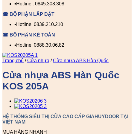
▪️Hotline : 0845.308.308
☎ BỘ PHẬN LẮP ĐẶT
▪️Hotline: 0839.210.210
☎ BỘ PHẬN KẾ TOÁN
▪️Hotline: 0888.30.06.82
Trang chủ
/
Cửa nhựa
/
Cửa nhựa ABS Hàn Quốc
Cửa nhựa ABS Hàn Quốc
KOS 205A
HỆ THỐNG SIÊU THỊ CỬA CAO CẤP GIAHUYDOOR TẠI
VIỆT NAM
MUA HÀNG NHANH