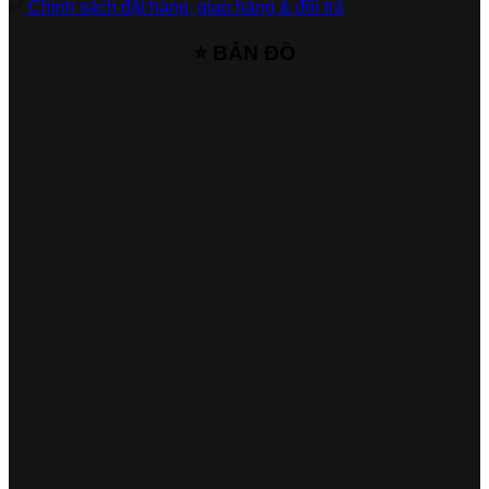
✅
Chính sách đặt hàng, giao hàng & đổi trả
⭐ BẢN ĐỒ