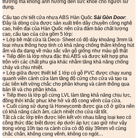
trường mà không ảnh hưởng đến sức khỏe cho người sử
dụng.
Cấu tạo chi tiết cửa nhựa ABS Hàn Quốc
Sài Gòn Door
:
Đây là dòng cửa được sản xuất trên dây chuyền công nghệ
cao, hiện đại của Hàn Quốc nên cửa đảm bảo chất lượng
cao, cấu tạo của cửa gồm 5 lớp:
+ Lớp bề mặt cửa là Deco- Sheet có độ dày khoảng 3mm là
loại nhựa thông hợp tính có khả năng chống thấm không hút
ẩm và đa dạng về màu sắc vân gỗ giống như màu gỗ thật
+ Tiếp đến là lớp nhựa đặc thù ABS và được kết hợp pha
trộn với các chất phụ gia khác nhằm tăng khả năng chống
cháy và chịu nhiệt.
+ Lớp giữa được thiết kế 1 lớp có gỗ PVC được chạy xung
quanh viền cánh cửa làm tăng độ cứng cho cửa và tạo ra
các liên kết vững chắc cho phần khung và cánh thông qua
bản lề và cho phần khóa.
+ Tiếp theo là lớp gỗ cứng LVL làm tăng khả năng chịu lực,
đồng thời khắc phục khe hở và độ cong vênh của cửa.
+ Cuối cùng sử dụng là Honeycomb được gia cố ở giữa nên
có khả năng cách âm, cách nhiệt cho cửa rất tốt.
Tất cả các lớp trên được liên kết với nhau bằng loại keo có
công thức đặc biệt được ép dưới áp lực cao giữ như vậy
trong vòng 10h tạo ra cánh cửa có độ dày 39mm vô cùng
chắc chắn, không cong vênh, không co ngót…