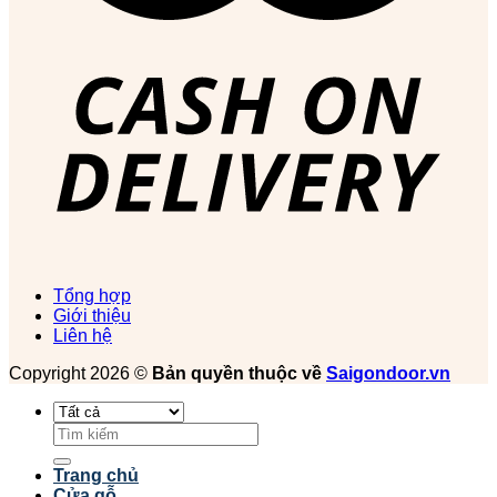
Tổng hợp
Giới thiệu
Liên hệ
Copyright 2026 ©
Bản quyền thuộc về
Saigondoor.vn
Tìm
kiếm:
Trang chủ
Cửa gỗ