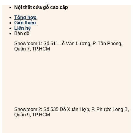
Chuyển
Nội thất cửa gỗ cao cấp
đến
Tổng hợp
nội
Giới thiệu
dung
Liên hệ
Bản đồ
Showroom 1: Số 511 Lê Văn Lương, P. Tân Phong,
Quận 7, TP.HCM
Showroom 2: Số 535 Đỗ Xuân Hợp, P. Phước Long B,
Quận 9, TP.HCM