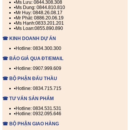
▪️Ms Lưu: 0844.308.308
▪️Ms Dung: 0844.810.810
▪️Mr Huy: 0848.26.08.17
▪️Mr Phát: 0886.20.06.19
▪️Ms Hạnh:0833.201.201
▪️Ms Loan:0855.890.890
☎ KINH DOANH DỰ ÁN
▪️Hotline: 0834.300.300
☎ BÁO GIÁ QUA ĐT/EMAIL
▪️Hotline: 0907.999.609
☎ BỘ PHẬN ĐẤU THẦU
▪️Hotline: 0834.715.715
☎ TƯ VẤN SẢN PHẨM
▪️Hotline: 0834.531.531
▪️Hotline: 0932.095.646
☎ BỘ PHẬN GIAO HÀNG