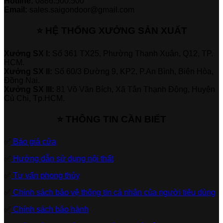
Hotline:
0886.500.500
Email:
sales.saigondoor@gmail.com
⭐ HỆ THỐNG XƯỞNG SẢN XUẤT
Xưởng SX I:
Số 361 TX25, Phường Thạnh Xuân, Q12, TP.
HCM.
Xưởng SX II:
Số 60/3 Đường 9, KP2, P.An Bình, Biên Hòa,
Đồng Nai.
Xưởng SX III:
81 Võ Văn Bích, Xã Tân Thạnh Đông, Huyện
Củ Chi, Tp.HCM.
⭐ THÔNG TIN CẦN BIẾT
✅
Báo giá cửa
✅
Hướng dẫn sử dụng nội thất
✅
Tư vấn phong thủy
✅
Chính sách bảo vệ thông tin cá nhân của người tiêu dùng
✅
Chính sách bảo hành