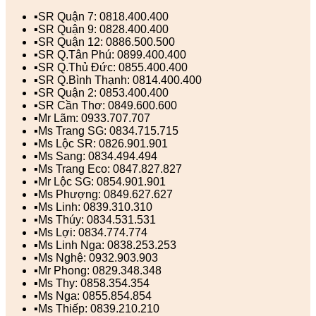
▪️SR Quận 7: 0818.400.400
▪️SR Quận 9: 0828.400.400
▪️SR Quận 12: 0886.500.500
▪️SR Q.Tân Phú: 0899.400.400
▪️SR Q.Thủ Đức: 0855.400.400
▪️SR Q.Bình Thạnh: 0814.400.400
▪️SR Quận 2: 0853.400.400
▪️SR Cần Thơ: 0849.600.600
▪️Mr Lãm: 0933.707.707
▪️Ms Trang SG: 0834.715.715
▪️Ms Lộc SR: 0826.901.901
▪️Ms Sang: 0834.494.494
▪️Ms Trang Eco: 0847.827.827
▪️Mr Lộc SG: 0854.901.901
▪️Ms Phượng: 0849.627.627
▪️Ms Linh: 0839.310.310
▪️Ms Thúy: 0834.531.531
▪️Ms Lợi: 0834.774.774
▪️Ms Linh Nga: 0838.253.253
▪️Ms Nghệ: 0932.903.903
▪️Mr Phong: 0829.348.348
▪️Ms Thy: 0858.354.354
▪️Ms Nga: 0855.854.854
▪️Ms Thiếp: 0839.210.210