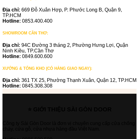
Địa chỉ:
669 Đỗ Xuân Hợp, P. Phước Long B, Quận 9,
TP.HCM
Hotline:
0853.400.400
SHOWROOM CẦN THƠ:
Địa chỉ:
94C Đường 3 tháng 2, Phường Hưng Lợi, Quận
Ninh Kiều, TP.Cần Thơ
Hotline:
0849.600.600
XƯỞNG & TỔNG KHO (CÓ HÀNG GIAO NGAY):
Địa chỉ:
361 TX 25, Phường Thạnh Xuân, Quận 12, TP.HCM
Hotline:
0845.308.308
⭐ GIỚI THIỆU SÀI GÒN DOOR
Công ty Sài Gòn Door là đơn vị chuyên cung cấp cửa chống
cháy, cửa gỗ, cửa nhựa hàng đầu Việt Nam.