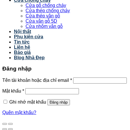
Cửa chống cháy
Cửa gỗ chống cháy
Cửa thép chống cháy
Cửa thép vân gỗ
Cửa vân gỗ 5D
Cửa nhôm vân gỗ
Nội thất
Phụ kiện cửa
Tin tức
Liên hệ
Báo giá
Blog Nhà Đẹp
Đăng nhập
Tên tài khoản hoặc địa chỉ email
*
Mật khẩu
*
Ghi nhớ mật khẩu
Đăng nhập
Quên mật khẩu?