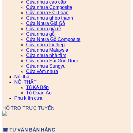
Cửa nhựa cao cấp
Cửa nhựa Composite
Cửa nhựa Đài Loan
Cửa nhựa ghép thanh
Cửa Nhựa Giả Gỗ
Cửa nhựa giá rẻ
Cửa nhựa gỗ
Cửa Nhựa Gỗ Composite
Cửa nhựa lõi thép
Cửa nhựa Malaysia
Cửa nhựa nhà tắm
Cửa nhựa Sài Gòn Door
Cửa nhựa Sungyu
Cửa vòm nhựa
Nội thất
NỘI THẤT
Tủ Kệ Bếp
Tủ Quần Áo
Phụ kiện cửa
HỖ TRỢ TRỰC TUYẾN
☎ TƯ VẤN BÁN HÀNG