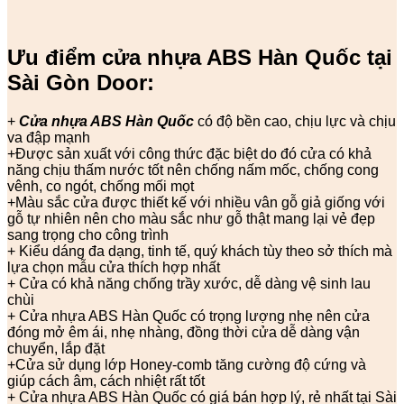
Ưu điểm cửa nhựa ABS Hàn Quốc tại
Sài Gòn Door:
+
Cửa nhựa ABS Hàn Quốc
có độ bền cao, chịu lực và chịu
va đập mạnh
+Được sản xuất với công thức đặc biệt do đó cửa có khả
năng chịu thấm nước tốt nên chống nấm mốc, chống cong
vênh, co ngót, chống mối mọt
+Màu sắc cửa được thiết kế với nhiều vân gỗ giả giống với
gỗ tự nhiên nên cho màu sắc như gỗ thật mang lại vẻ đẹp
sang trọng cho công trình
+ Kiểu dáng đa dạng, tinh tế, quý khách tùy theo sở thích mà
lựa chọn mẫu cửa thích hợp nhất
+ Cửa có khả năng chống trầy xước, dễ dàng vệ sinh lau
chùi
+ Cửa nhựa ABS Hàn Quốc có trọng lượng nhẹ nên cửa
đóng mở êm ái, nhẹ nhàng, đồng thời cửa dễ dàng vận
chuyển, lắp đặt
+Cửa sử dụng lớp Honey-comb tăng cường độ cứng và
giúp cách âm, cách nhiệt rất tốt
+ Cửa nhựa ABS Hàn Quốc có giá bán hợp lý, rẻ nhất tại Sài