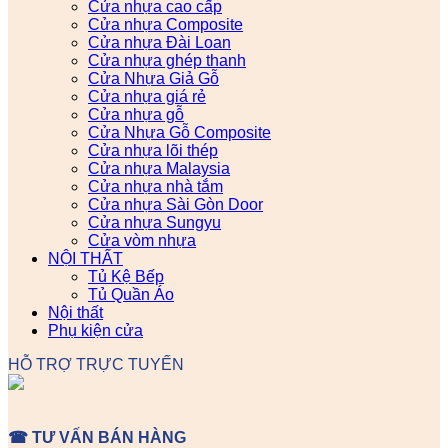
Cửa nhựa cao cấp
Cửa nhựa Composite
Cửa nhựa Đài Loan
Cửa nhựa ghép thanh
Cửa Nhựa Giả Gỗ
Cửa nhựa giá rẻ
Cửa nhựa gỗ
Cửa Nhựa Gỗ Composite
Cửa nhựa lõi thép
Cửa nhựa Malaysia
Cửa nhựa nhà tắm
Cửa nhựa Sài Gòn Door
Cửa nhựa Sungyu
Cửa vòm nhựa
NỘI THẤT
Tủ Kệ Bếp
Tủ Quần Áo
Nội thất
Phụ kiện cửa
HỖ TRỢ TRỰC TUYẾN
☎ TƯ VẤN BÁN HÀNG