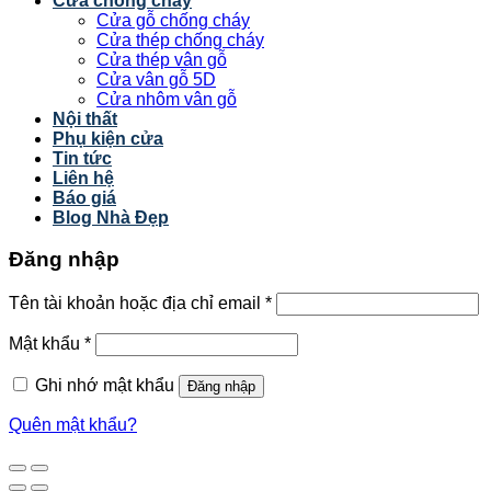
Cửa chống cháy
Cửa gỗ chống cháy
Cửa thép chống cháy
Cửa thép vân gỗ
Cửa vân gỗ 5D
Cửa nhôm vân gỗ
Nội thất
Phụ kiện cửa
Tin tức
Liên hệ
Báo giá
Blog Nhà Đẹp
Đăng nhập
Tên tài khoản hoặc địa chỉ email
*
Mật khẩu
*
Ghi nhớ mật khẩu
Đăng nhập
Quên mật khẩu?