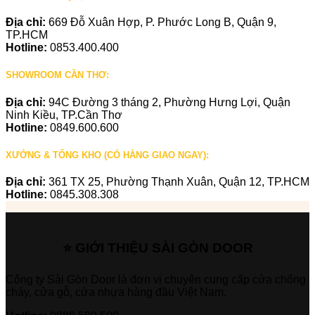
Địa chỉ:
669 Đỗ Xuân Hợp, P. Phước Long B, Quận 9,
TP.HCM
Hotline:
0853.400.400
SHOWROOM CẦN THƠ:
Địa chỉ:
94C Đường 3 tháng 2, Phường Hưng Lợi, Quận
Ninh Kiều, TP.Cần Thơ
Hotline:
0849.600.600
XƯỞNG & TỔNG KHO (CÓ HÀNG GIAO NGAY):
Địa chỉ:
361 TX 25, Phường Thạnh Xuân, Quận 12, TP.HCM
Hotline:
0845.308.308
⭐ GIỚI THIỆU SÀI GÒN DOOR
Công ty Sài Gòn Door là đơn vị chuyên cung cấp cửa chống
cháy, cửa gỗ, cửa nhựa hàng đầu Việt Nam.