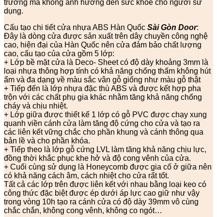
trường mà không ảnh hưởng đến sức khỏe cho người sử
dụng.
Cấu tạo chi tiết cửa nhựa ABS Hàn Quốc
Sài Gòn Door
:
Đây là dòng cửa được sản xuất trên dây chuyền công nghệ
cao, hiện đại của Hàn Quốc nên cửa đảm bảo chất lượng
cao, cấu tạo của cửa gồm 5 lớp:
+ Lớp bề mặt cửa là Deco- Sheet có độ dày khoảng 3mm là
loại nhựa thông hợp tính có khả năng chống thấm không hút
ẩm và đa dạng về màu sắc vân gỗ giống như màu gỗ thật
+ Tiếp đến là lớp nhựa đặc thù ABS và được kết hợp pha
trộn với các chất phụ gia khác nhằm tăng khả năng chống
cháy và chịu nhiệt.
+ Lớp giữa được thiết kế 1 lớp có gỗ PVC được chạy xung
quanh viền cánh cửa làm tăng độ cứng cho cửa và tạo ra
các liên kết vững chắc cho phần khung và cánh thông qua
bản lề và cho phần khóa.
+ Tiếp theo là lớp gỗ cứng LVL làm tăng khả năng chịu lực,
đồng thời khắc phục khe hở và độ cong vênh của cửa.
+ Cuối cùng sử dụng là Honeycomb được gia cố ở giữa nên
có khả năng cách âm, cách nhiệt cho cửa rất tốt.
Tất cả các lớp trên được liên kết với nhau bằng loại keo có
công thức đặc biệt được ép dưới áp lực cao giữ như vậy
trong vòng 10h tạo ra cánh cửa có độ dày 39mm vô cùng
chắc chắn, không cong vênh, không co ngót…