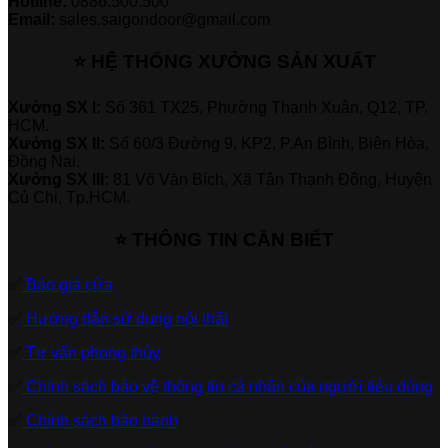
Hotline:
0886.500.500
Email:
sales.saigondoor@gmail.com
⭐ HỆ THỐNG XƯỞNG SẢN XUẤT
Xưởng SX I:
Số 361 TX25, Phường Thạnh Xuân, Q12, TP.
HCM.
Xưởng SX II:
Số 60/3 Đường 9, KP2, P.An Bình, Biên Hòa,
Đồng Nai.
Xưởng SX III:
81 Võ Văn Bích, Xã Tân Thạnh Đông, Huyện
Củ Chi, Tp.HCM.
⭐ THÔNG TIN CẦN BIẾT
✅
Báo giá cửa
✅
Hướng dẫn sử dụng nội thất
✅
Tư vấn phong thủy
✅
Chính sách bảo vệ thông tin cá nhân của người tiêu dùng
✅
Chính sách bảo hành