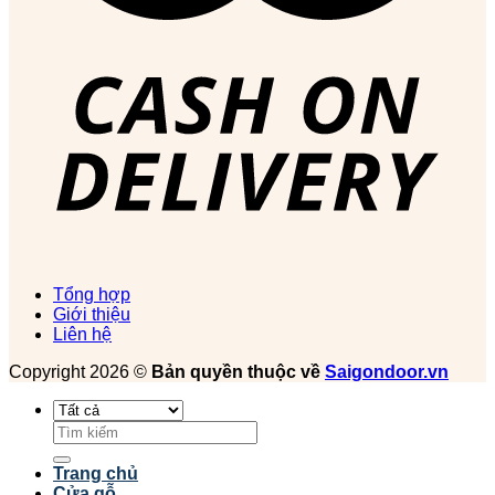
Tổng hợp
Giới thiệu
Liên hệ
Copyright 2026 ©
Bản quyền thuộc về
Saigondoor.vn
Tìm
kiếm:
Trang chủ
Cửa gỗ