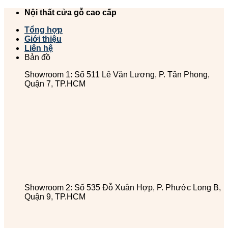
Chuyển
Nội thất cửa gỗ cao cấp
đến
Tổng hợp
nội
Giới thiệu
dung
Liên hệ
Bản đồ
Showroom 1: Số 511 Lê Văn Lương, P. Tân Phong,
Quận 7, TP.HCM
Showroom 2: Số 535 Đỗ Xuân Hợp, P. Phước Long B,
Quận 9, TP.HCM