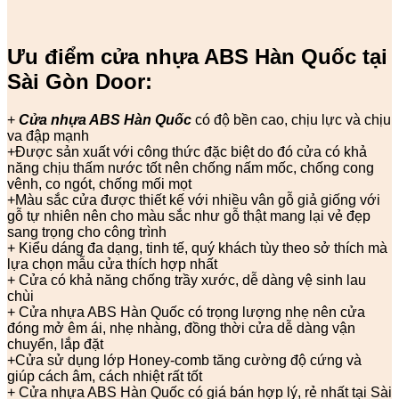
Ưu điểm cửa nhựa ABS Hàn Quốc tại
Sài Gòn Door:
+
Cửa nhựa ABS Hàn Quốc
có độ bền cao, chịu lực và chịu
va đập mạnh
+Được sản xuất với công thức đặc biệt do đó cửa có khả
năng chịu thấm nước tốt nên chống nấm mốc, chống cong
vênh, co ngót, chống mối mọt
+Màu sắc cửa được thiết kế với nhiều vân gỗ giả giống với
gỗ tự nhiên nên cho màu sắc như gỗ thật mang lại vẻ đẹp
sang trọng cho công trình
+ Kiểu dáng đa dạng, tinh tế, quý khách tùy theo sở thích mà
lựa chọn mẫu cửa thích hợp nhất
+ Cửa có khả năng chống trầy xước, dễ dàng vệ sinh lau
chùi
+ Cửa nhựa ABS Hàn Quốc có trọng lượng nhẹ nên cửa
đóng mở êm ái, nhẹ nhàng, đồng thời cửa dễ dàng vận
chuyển, lắp đặt
+Cửa sử dụng lớp Honey-comb tăng cường độ cứng và
giúp cách âm, cách nhiệt rất tốt
+ Cửa nhựa ABS Hàn Quốc có giá bán hợp lý, rẻ nhất tại Sài