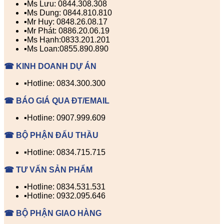
▪️Ms Lưu: 0844.308.308
▪️Ms Dung: 0844.810.810
▪️Mr Huy: 0848.26.08.17
▪️Mr Phát: 0886.20.06.19
▪️Ms Hạnh:0833.201.201
▪️Ms Loan:0855.890.890
☎ KINH DOANH DỰ ÁN
▪️Hotline: 0834.300.300
☎ BÁO GIÁ QUA ĐT/EMAIL
▪️Hotline: 0907.999.609
☎ BỘ PHẬN ĐẤU THẦU
▪️Hotline: 0834.715.715
☎ TƯ VẤN SẢN PHẨM
▪️Hotline: 0834.531.531
▪️Hotline: 0932.095.646
☎ BỘ PHẬN GIAO HÀNG