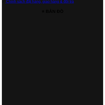
✅
Chính sách đặt hàng, giao hàng & đổi trả
⭐ BẢN ĐỒ