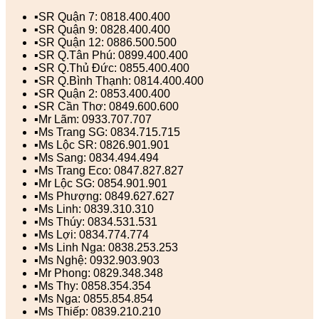
▪️SR Quận 7: 0818.400.400
▪️SR Quận 9: 0828.400.400
▪️SR Quận 12: 0886.500.500
▪️SR Q.Tân Phú: 0899.400.400
▪️SR Q.Thủ Đức: 0855.400.400
▪️SR Q.Bình Thạnh: 0814.400.400
▪️SR Quận 2: 0853.400.400
▪️SR Cần Thơ: 0849.600.600
▪️Mr Lãm: 0933.707.707
▪️Ms Trang SG: 0834.715.715
▪️Ms Lộc SR: 0826.901.901
▪️Ms Sang: 0834.494.494
▪️Ms Trang Eco: 0847.827.827
▪️Mr Lộc SG: 0854.901.901
▪️Ms Phượng: 0849.627.627
▪️Ms Linh: 0839.310.310
▪️Ms Thúy: 0834.531.531
▪️Ms Lợi: 0834.774.774
▪️Ms Linh Nga: 0838.253.253
▪️Ms Nghệ: 0932.903.903
▪️Mr Phong: 0829.348.348
▪️Ms Thy: 0858.354.354
▪️Ms Nga: 0855.854.854
▪️Ms Thiếp: 0839.210.210