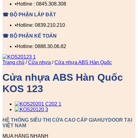
▪️Hotline : 0845.308.308
☎ BỘ PHẬN LẮP ĐẶT
▪️Hotline: 0839.210.210
☎ BỘ PHẬN KẾ TOÁN
▪️Hotline: 0888.30.06.82
Trang chủ
/
Cửa nhựa
/
Cửa nhựa ABS Hàn Quốc
Cửa nhựa ABS Hàn Quốc
KOS 123
HỆ THỐNG SIÊU THỊ CỬA CAO CẤP GIAHUYDOOR TẠI
VIỆT NAM
MUA HÀNG NHANH