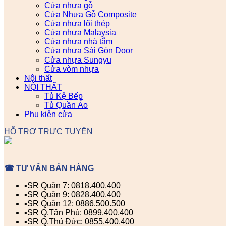
Cửa nhựa gỗ
Cửa Nhựa Gỗ Composite
Cửa nhựa lõi thép
Cửa nhựa Malaysia
Cửa nhựa nhà tắm
Cửa nhựa Sài Gòn Door
Cửa nhựa Sungyu
Cửa vòm nhựa
Nội thất
NỘI THẤT
Tủ Kệ Bếp
Tủ Quần Áo
Phụ kiện cửa
HỖ TRỢ TRỰC TUYẾN
☎ TƯ VẤN BÁN HÀNG
▪️SR Quận 7: 0818.400.400
▪️SR Quận 9: 0828.400.400
▪️SR Quận 12: 0886.500.500
▪️SR Q.Tân Phú: 0899.400.400
▪️SR Q.Thủ Đức: 0855.400.400