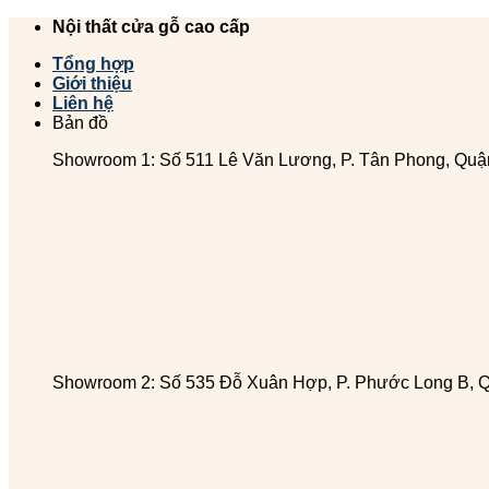
Chuyển
Nội thất cửa gỗ cao cấp
đến
Tổng hợp
nội
Giới thiệu
dung
Liên hệ
Bản đồ
Showroom 1: Số 511 Lê Văn Lương, P. Tân Phong, Quậ
Showroom 2: Số 535 Đỗ Xuân Hợp, P. Phước Long B, 