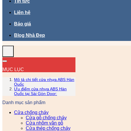
Tin tức
Liên hệ
Báo giá
Blog Nhà Đẹp
MỤC LỤC
Mô tả chi tiết cửa nhựa ABS Hàn
Quốc
Ưu điểm cửa nhựa ABS Hàn
Quốc tại Sài Gòn Door:
Danh mục sản phẩm
Cửa chống cháy
Cửa gỗ chống cháy
Cửa nhôm vân gỗ
Cửa thép chống cháy