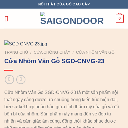
Chuyển
NỘI THẤT CỬA GỖ CAO CẤP
đến
nội
0
dung
TRANG CHỦ
/
CỬA CHỐNG CHÁY
/
CỬA NHÔM VÂN GỖ
Cửa Nhôm Vân Gỗ SGD-CNVG-23
Cửa Nhôm Vân Gỗ SGD-CNVG-23 là một sản phẩm nội
thất ngày càng được ưa chuộng trong kiến trúc hiện đại,
bởi sự kết hợp hoàn hảo giữa tính thẩm mỹ của gỗ và độ
bền bỉ của nhôm. Sản phẩm này mang đến vẻ đẹp tự
nhiên và cảm giác ấm cúng, đồng thời khắc phục được