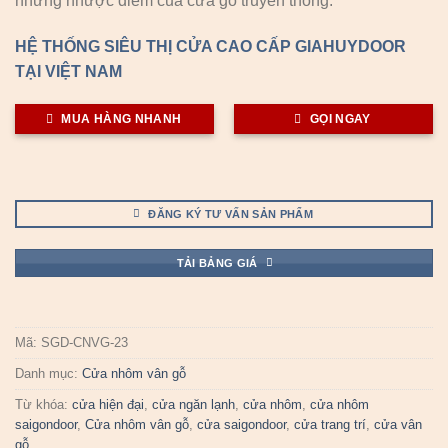
những nhược điểm của cửa gỗ truyền thống.
HỆ THỐNG SIÊU THỊ CỬA CAO CẤP GIAHUYDOOR
TẠI VIỆT NAM
MUA HÀNG NHANH
GỌI NGAY
ĐĂNG KÝ TƯ VẤN SẢN PHẨM
TẢI BẢNG GIÁ
Mã:
SGD-CNVG-23
Danh mục:
Cửa nhôm vân gỗ
Từ khóa:
cửa hiện đại
,
cửa ngăn lạnh
,
cửa nhôm
,
cửa nhôm
saigondoor
,
Cửa nhôm vân gỗ
,
cửa saigondoor
,
cửa trang trí
,
cửa vân
gỗ