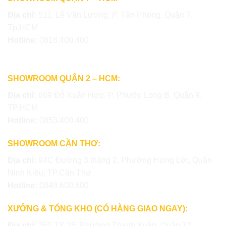
Địa chỉ:
511, Lê Văn Lương, P. Tân Phong, Quận 7,
Tp.HCM
Hotline:
0818.400.400
SHOWROOM QUẬN 2 – HCM:
Địa chỉ:
669 Đỗ Xuân Hợp, P. Phước Long B, Quận 9,
TP.HCM
Hotline:
0853.400.400
SHOWROOM CẦN THƠ:
Địa chỉ:
94C Đường 3 tháng 2, Phường Hưng Lợi, Quận
Ninh Kiều, TP.Cần Thơ
Hotline:
0849.600.600
XƯỞNG & TỔNG KHO (CÓ HÀNG GIAO NGAY):
Địa chỉ:
361 TX 25, Phường Thạnh Xuân, Quận 12,