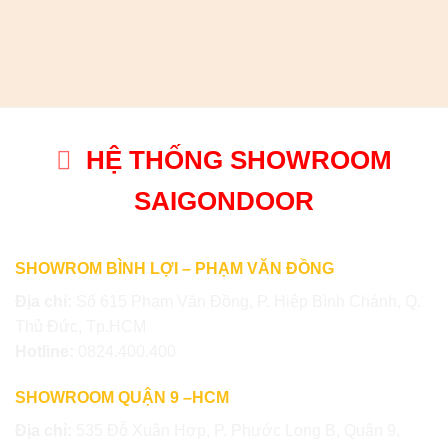
HỆ THỐNG SHOWROOM
SAIGONDOOR
SHOWROM BÌNH LỢI – PHẠM VĂN ĐỒNG
Địa chỉ:
Số 615 Phạm Văn Đồng, P. Hiệp Bình Chánh, Q.
Thủ Đức, Tp.HCM
Hotline:
0824.400.400
SHOWROOM QUẬN 9 –HCM
Địa chỉ:
535 Đỗ Xuân Hợp, P. Phước Long B, Quận 9,