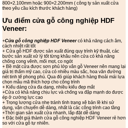
800×2.100mm hoặc 900×2.200mm ( công ty sản xuất cửa
theo yêu cầu kích thước khách hàng)
Ưu điểm cửa gỗ công nghiệp HDF
Veneer:
+
Cửa gỗ công nghiệp HDF Veneer
có khả năng cách âm,
cách nhiệt rất tốt
+ Cửa gỗ HDF được sản xuất đúng quy trình kỹ thuật, các
bước sản xuất xử lý tốt từng khâu nên cửa có khả năng
chống cong vênh, mối mọt, co ngót
+ Bề mặt cửa được sơn phủ lớp vân gỗ Veneer nên mang lại
giá trị thẩm mỹ cao, cửa có nhiều màu sắc, hoa văn đường
nét tinh tế phong phú. Qua đó giúp khách hàng thoải mái lựa
chọn mẫu mã thích hợp cho công trình
+ Kiểu dáng cửa đa dạng, nhiều kiểu đẹp mắt
+Cửa có khả năng chịu lực và chống va đập mạnh do được
ép ở cường lực cao
+ Trọng lượng cửa nhẹ tránh tình trạng xệ bản lề khi sử
dụng, vận chuyển dễ dàng, nhất là các công trình cao tầng
+Thời gian sản xuất cửa nhanh, lắp đặt dễ dàng
+ Đặc biệt giá thành cửa gỗ công nghiệp HDF Veneer rẻ hơn
so với cửa gỗ tự nhiên.