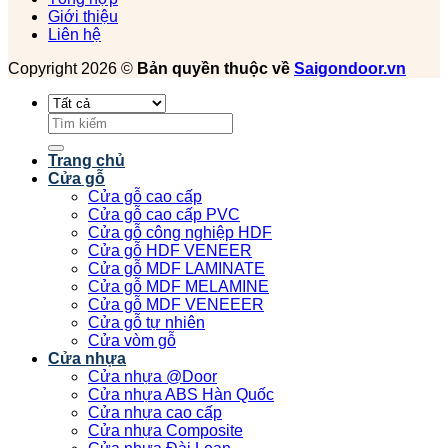
Giới thiệu
Liên hệ
Copyright 2026 ©
Bản quyền thuộc về
Saigondoor.vn
Tìm
kiếm:
Trang chủ
Cửa gỗ
Cửa gỗ cao cấp
Cửa gỗ cao cấp PVC
Cửa gỗ công nghiệp HDF
Cửa gỗ HDF VENEER
Cửa gỗ MDF LAMINATE
Cửa gỗ MDF MELAMINE
Cửa gỗ MDF VENEEER
Cửa gỗ tự nhiên
Cửa vòm gỗ
Cửa nhựa
Cửa nhựa @Door
Cửa nhựa ABS Hàn Quốc
Cửa nhựa cao cấp
Cửa nhựa Composite