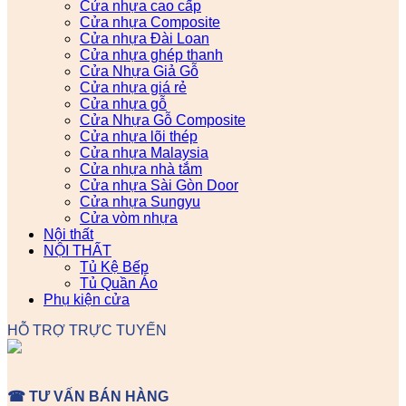
Cửa nhựa cao cấp
Cửa nhựa Composite
Cửa nhựa Đài Loan
Cửa nhựa ghép thanh
Cửa Nhựa Giả Gỗ
Cửa nhựa giá rẻ
Cửa nhựa gỗ
Cửa Nhựa Gỗ Composite
Cửa nhựa lõi thép
Cửa nhựa Malaysia
Cửa nhựa nhà tắm
Cửa nhựa Sài Gòn Door
Cửa nhựa Sungyu
Cửa vòm nhựa
Nội thất
NỘI THẤT
Tủ Kệ Bếp
Tủ Quần Áo
Phụ kiện cửa
HỖ TRỢ TRỰC TUYẾN
☎ TƯ VẤN BÁN HÀNG