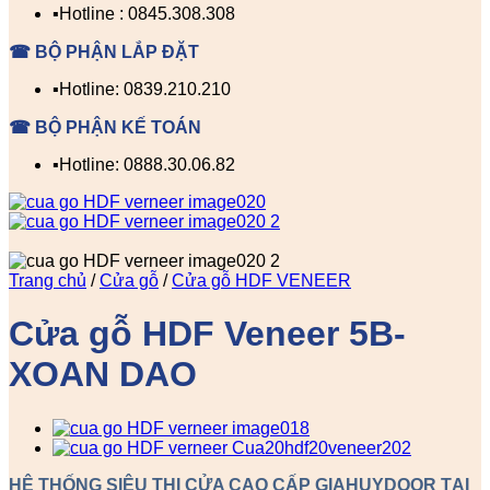
▪️Hotline : 0845.308.308
☎ BỘ PHẬN LẮP ĐẶT
▪️Hotline: 0839.210.210
☎ BỘ PHẬN KẾ TOÁN
▪️Hotline: 0888.30.06.82
Trang chủ
/
Cửa gỗ
/
Cửa gỗ HDF VENEER
Cửa gỗ HDF Veneer 5B-
XOAN DAO
HỆ THỐNG SIÊU THỊ CỬA CAO CẤP GIAHUYDOOR TẠI