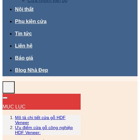
Cửa nhôm vân gỗ
Nội thất
Phụ kiện cửa
Tin tức
Liên hệ
Báo giá
Blog Nhà Đẹp
MỤC LỤC
Mô tả chi tiết cửa gỗ HDF
Veneer
Ưu điểm cửa gỗ công nghiệp
HDF Veneer: