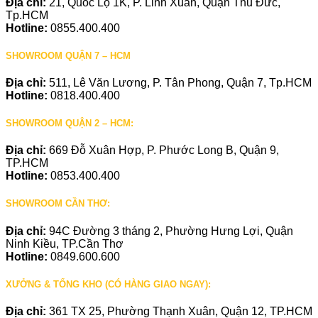
Địa chỉ:
21, Quốc Lộ 1K, P. Linh Xuân, Quận Thủ Đức,
Tp.HCM
Hotline:
0855.400.400
SHOWROOM QUẬN 7 – HCM
Địa chỉ:
511, Lê Văn Lương, P. Tân Phong, Quận 7, Tp.HCM
Hotline:
0818.400.400
SHOWROOM QUẬN 2 – HCM:
Địa chỉ:
669 Đỗ Xuân Hợp, P. Phước Long B, Quận 9,
TP.HCM
Hotline:
0853.400.400
SHOWROOM CẦN THƠ:
Địa chỉ:
94C Đường 3 tháng 2, Phường Hưng Lợi, Quận
Ninh Kiều, TP.Cần Thơ
Hotline:
0849.600.600
XƯỞNG & TỔNG KHO (CÓ HÀNG GIAO NGAY):
Địa chỉ:
361 TX 25, Phường Thạnh Xuân, Quận 12, TP.HCM