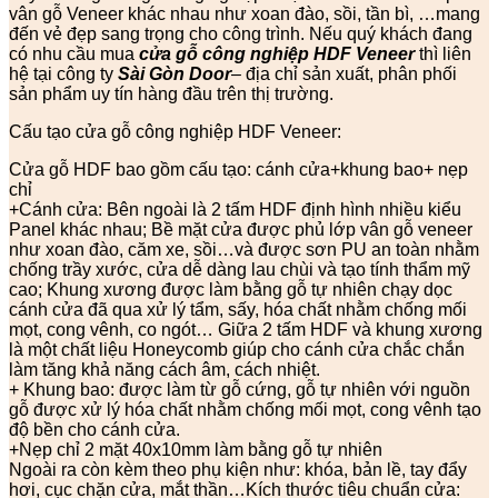
vân gỗ Veneer khác nhau như xoan đào, sồi, tần bì, …mang
đến vẻ đẹp sang trọng cho công trình. Nếu quý khách đang
có nhu cầu mua
cửa gỗ công nghiệp HDF Veneer
thì liên
hệ tại công ty
Sài Gòn Door
– địa chỉ sản xuất, phân phối
sản phẩm uy tín hàng đầu trên thị trường.
Cấu tạo cửa gỗ công nghiệp HDF Veneer:
Cửa gỗ HDF bao gồm cấu tạo: cánh cửa+khung bao+ nẹp
chỉ
+Cánh cửa: Bên ngoài là 2 tấm HDF định hình nhiều kiểu
Panel khác nhau; Bề mặt cửa được phủ lớp vân gỗ veneer
như xoan đào, căm xe, sồi…và được sơn PU an toàn nhằm
chống trầy xước, cửa dễ dàng lau chùi và tạo tính thẩm mỹ
cao; Khung xương được làm bằng gỗ tự nhiên chạy dọc
cánh cửa đã qua xử lý tẩm, sấy, hóa chất nhằm chống mối
mọt, cong vênh, co ngót… Giữa 2 tấm HDF và khung xương
là một chất liệu Honeycomb giúp cho cánh cửa chắc chắn
làm tăng khả năng cách âm, cách nhiệt.
+ Khung bao: được làm từ gỗ cứng, gỗ tự nhiên với nguồn
gỗ được xử lý hóa chất nhằm chống mối mọt, cong vênh tạo
độ bền cho cánh cửa.
+Nẹp chỉ 2 mặt 40x10mm làm bằng gỗ tự nhiên
Ngoài ra còn kèm theo phụ kiện như: khóa, bản lề, tay đẩy
hơi, cục chặn cửa, mắt thần…Kích thước tiêu chuẩn cửa: