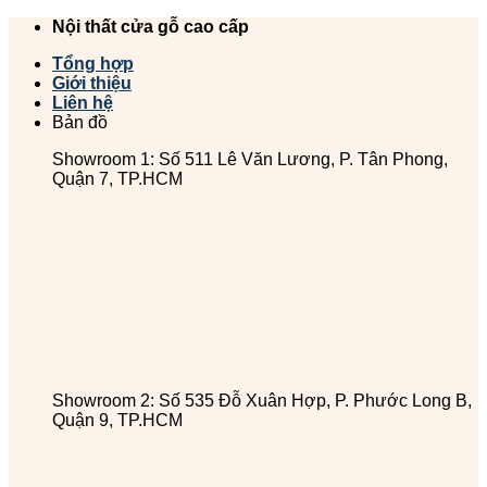
Chuyển
Nội thất cửa gỗ cao cấp
đến
Tổng hợp
nội
Giới thiệu
dung
Liên hệ
Bản đồ
Showroom 1: Số 511 Lê Văn Lương, P. Tân Phong,
Quận 7, TP.HCM
Showroom 2: Số 535 Đỗ Xuân Hợp, P. Phước Long B,
Quận 9, TP.HCM