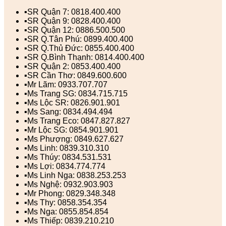
▪️SR Quận 7: 0818.400.400
▪️SR Quận 9: 0828.400.400
▪️SR Quận 12: 0886.500.500
▪️SR Q.Tân Phú: 0899.400.400
▪️SR Q.Thủ Đức: 0855.400.400
▪️SR Q.Bình Thạnh: 0814.400.400
▪️SR Quận 2: 0853.400.400
▪️SR Cần Thơ: 0849.600.600
▪️Mr Lãm: 0933.707.707
▪️Ms Trang SG: 0834.715.715
▪️Ms Lộc SR: 0826.901.901
▪️Ms Sang: 0834.494.494
▪️Ms Trang Eco: 0847.827.827
▪️Mr Lộc SG: 0854.901.901
▪️Ms Phượng: 0849.627.627
▪️Ms Linh: 0839.310.310
▪️Ms Thúy: 0834.531.531
▪️Ms Lợi: 0834.774.774
▪️Ms Linh Nga: 0838.253.253
▪️Ms Nghệ: 0932.903.903
▪️Mr Phong: 0829.348.348
▪️Ms Thy: 0858.354.354
▪️Ms Nga: 0855.854.854
▪️Ms Thiếp: 0839.210.210