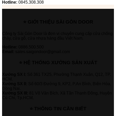
Hotline:
0845.308.308
⭐ GIỚI THIỆU SÀI GÒN DOOR
Công ty Sài Gòn Door là đơn vị chuyên cung cấp cửa chống
cháy, cửa gỗ, cửa nhựa hàng đầu Việt Nam.
Hotline:
0886.500.500
Email:
sales.saigondoor@gmail.com
⭐ HỆ THỐNG XƯỞNG SẢN XUẤT
Xưởng SX I:
Số 361 TX25, Phường Thạnh Xuân, Q12, TP.
HCM.
Xưởng SX II:
Số 60/3 Đường 9, KP2, P.An Bình, Biên Hòa,
Đồng Nai.
Xưởng SX III:
81 Võ Văn Bích, Xã Tân Thạnh Đông, Huyện
Củ Chi, Tp.HCM.
⭐ THÔNG TIN CẦN BIẾT