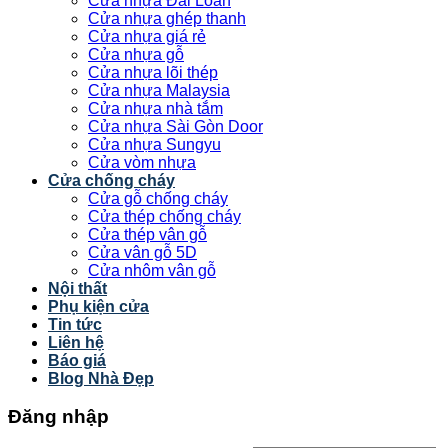
Cửa nhựa Đài Loan
Cửa nhựa ghép thanh
Cửa nhựa giá rẻ
Cửa nhựa gỗ
Cửa nhựa lõi thép
Cửa nhựa Malaysia
Cửa nhựa nhà tắm
Cửa nhựa Sài Gòn Door
Cửa nhựa Sungyu
Cửa vòm nhựa
Cửa chống cháy
Cửa gỗ chống cháy
Cửa thép chống cháy
Cửa thép vân gỗ
Cửa vân gỗ 5D
Cửa nhôm vân gỗ
Nội thất
Phụ kiện cửa
Tin tức
Liên hệ
Báo giá
Blog Nhà Đẹp
Đăng nhập