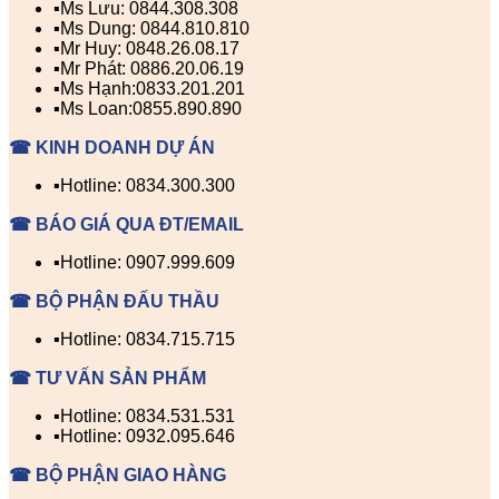
▪️Ms Lưu: 0844.308.308
▪️Ms Dung: 0844.810.810
▪️Mr Huy: 0848.26.08.17
▪️Mr Phát: 0886.20.06.19
▪️Ms Hạnh:0833.201.201
▪️Ms Loan:0855.890.890
☎ KINH DOANH DỰ ÁN
▪️Hotline: 0834.300.300
☎ BÁO GIÁ QUA ĐT/EMAIL
▪️Hotline: 0907.999.609
☎ BỘ PHẬN ĐẤU THẦU
▪️Hotline: 0834.715.715
☎ TƯ VẤN SẢN PHẨM
▪️Hotline: 0834.531.531
▪️Hotline: 0932.095.646
☎ BỘ PHẬN GIAO HÀNG