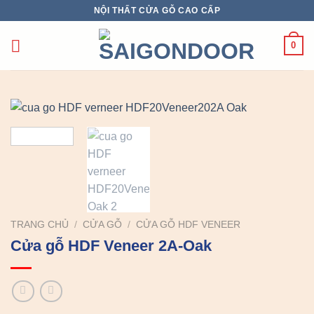
Chuyển
NỘI THẤT CỬA GỖ CAO CẤP
đến
nội
0
dung
TRANG CHỦ
/
CỬA GỖ
/
CỬA GỖ HDF VENEER
Cửa gỗ HDF Veneer 2A-Oak