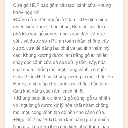
Cửa gỗ HDF bao gồm cấu tạo: cánh cửa+khung
bao+ nẹp chỉ
+Cánh cửa: Bên ngoài là 2 tấm HDF định hình
nhiều kiểu Panel khác nhau; Bề mặt cửa được
phủ lớp vân gỗ veneer như xoan đào, căm xe,
sồi…và được sơn PU an toàn nhằm chống trầy
xước, cửa dễ dàng lau chùi và tạo tính thẩm mỹ
cao; Khung xương được làm bằng gỗ tự nhiên
chạy dọc cánh cửa đã qua xử lý tẩm, sấy, hóa
chất nhằm chống mối mọt, cong vênh, co ngót…
Giữa 2 tấm HDF và khung xương là một chất liệu
Honeycomb giúp cho cánh cửa chắc chắn làm
tăng khả năng cách âm, cách nhiệt.
+ Khung bao: được làm từ gỗ cứng, gỗ tự nhiên
với nguồn gỗ được xử lý hóa chất nhằm chống
mối mọt, cong vênh tạo độ bền cho cánh cửa.
+Nẹp chỉ 2 mặt 40x10mm làm bằng gỗ tự nhiên
Ngoài ra còn kèm theo phụ kiện như: khóa, bản