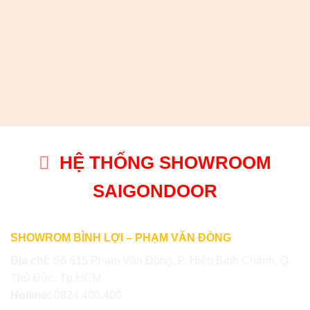
HỆ THỐNG SHOWROOM
SAIGONDOOR
SHOWROM BÌNH LỢI – PHẠM VĂN ĐỒNG
Địa chỉ:
Số 615 Phạm Văn Đồng, P. Hiệp Bình Chánh, Q.
Thủ Đức, Tp.HCM
Hotline:
0824.400.400