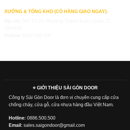
XƯỞNG & TỔNG KHO (CÓ HÀNG GIAO NGAY):
Địa chỉ:
361 TX 25, Phường Thạnh Xuân, Quận 12,
TP.HCM
Hotline:
0845.308.308
⭐ GIỚI THIỆU SÀI GÒN DOOR
Công ty Sài Gòn Door là đơn vị chuyên cung cấp cửa
chống cháy, cửa gỗ, cửa nhựa hàng đầu Việt Nam.
Hotline:
0886.500.500
Email:
sales.saigondoor@gmail.com