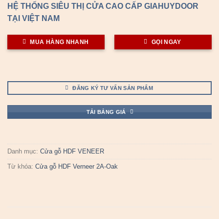
HỆ THỐNG SIÊU THỊ CỬA CAO CẤP GIAHUYDOOR
TẠI VIỆT NAM
MUA HÀNG NHANH
GỌI NGAY
ĐĂNG KÝ TƯ VẤN SẢN PHẨM
TẢI BẢNG GIÁ
Danh mục:
Cửa gỗ HDF VENEER
Từ khóa:
Cửa gỗ HDF Verneer 2A-Oak