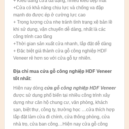
+ Kiểu dáng cửa đa dạng, nhiều kiểu đẹp mắt
+Cửa có khả năng chịu lực và chống va đập
mạnh do được ép ở cường lực cao
+ Trọng lượng cửa nhẹ tránh tình trạng xệ bản lề
khi sử dụng, vận chuyển dễ dàng, nhất là các
công trình cao tầng
+Thời gian sản xuất cửa nhanh, lắp đặt dễ dàng
+ Đặc biệt giá thành cửa gỗ công nghiệp HDF
Veneer rẻ hơn so với cửa gỗ tự nhiên.
Địa chỉ mua
cửa gỗ công nghiệp HDF
Veneer
tốt nhất:
Hiện nay dòng
cửa gỗ công nghiệp HDF Veneer
được sử dụng phổ biến tại nhiều công trình xây
dựng như căn hộ chung cư, văn phòng, khách
sạn, biệt thự, công ty, trường học …cửa thích hợp
lắp đặt làm cửa đi chính, cửa thông phòng, cửa
nhà trọ, cửa ban công…Hiện nay cửa gỗ công