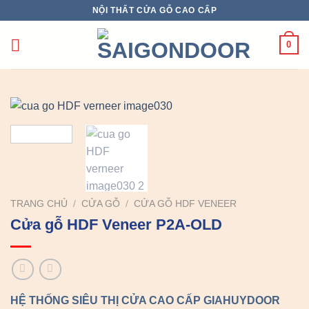
Chuyển
NỘI THẤT CỬA GỖ CAO CẤP
đến
nội
0
dung
TRANG CHỦ
/
CỬA GỖ
/
CỬA GỖ HDF VENEER
Cửa gỗ HDF Veneer P2A-OLD
HỆ THỐNG SIÊU THỊ CỬA CAO CẤP GIAHUYDOOR