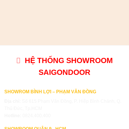
HỆ THỐNG SHOWROOM
SAIGONDOOR
SHOWROM BÌNH LỢI – PHẠM VĂN ĐỒNG
Địa chỉ:
Số 615 Phạm Văn Đồng, P. Hiệp Bình Chánh, Q.
Thủ Đức, Tp.HCM
Hotline:
0824.400.400
SHOWROOM QUẬN 9 –HCM