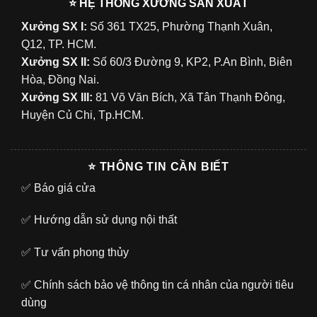
⭐ HỆ THỐNG XƯỞNG SẢN XUẤT
Xưởng SX I:
Số 361 TX25, Phường Thạnh Xuân,
Q12, TP. HCM.
Xưởng SX II:
Số 60/3 Đường 9, KP2, P.An Bình, Biên
Hòa, Đồng Nai.
Xưởng SX III:
81 Võ Văn Bích, Xã Tân Thạnh Đông,
Huyện Củ Chi, Tp.HCM.
⭐ THÔNG TIN CẦN BIẾT
✅
Báo giá cửa
✅
Hướng dẫn sử dụng nội thất
✅
Tư vấn phong thủy
✅
Chính sách bảo vệ thông tin cá nhân của người tiêu
dùng