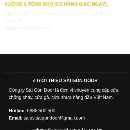
XƯỞNG & TỔNG KHO (CÓ HÀNG GIAO NGAY):
Địa chỉ:
361 TX 25, Phường Thạnh Xuân, Quận 12,
TP.HCM
Hotline:
0845.308.308
⭐ GIỚI THIỆU SÀI GÒN DOOR
Công ty Sài Gòn Door là đơn vị chuyên cung cấp cửa
chống cháy, cửa gỗ, cửa nhựa hàng đầu Việt Nam.
Hotline:
0886.500.500
Email:
sales.saigondoor@gmail.com