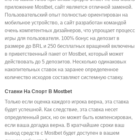
приложение Mostbet, сайт является отличной заменой.
Пользовательский опыт полностью ориентирован на
мобильное устройство, а сайт разработан командой
очень компетентных дизайнеров, что упрощает процесс
игры для пользователя. 100% бонус на депозит в
размере до BRL и 250 бесплатных вращений включены
в приветственный пакет от Mostbet, который может
действовать до 5 депозитов. Несколько одинаковых
накопительных ставок на заранее определенное
количество исходов составляют системную ставку.
Ставки На Спорт В Mostbet
Только если оценка каждого игрока верна, эта ставка
будет успешной. Как следствие, эта ставка несет
определенный риск, но он может быть компенсирован,
если ваша догадка верна. В кратчайшие сроки ваш
вывод средств с Mostbet будет доступен в вашем