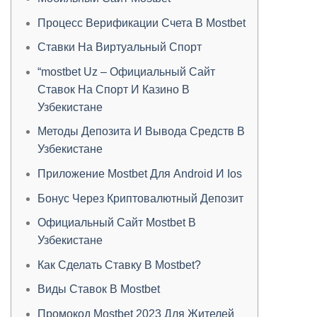
Процесс Верификации Счета В Mostbet
Ставки На Виртуальный Спорт
“mostbet Uz – Официальный Сайт
Ставок На Спорт И Казино В
Узбекистане
Методы Депозита И Вывода Средств В
Узбекистане
Приложение Mostbet Для Android И Ios
Бонус Через Криптовалютный Депозит
Официальный Сайт Mostbet В
Узбекистане
Как Сделать Ставку В Mostbet?
Виды Ставок В Mostbet
Промокод Mostbet 2023 Для Жителей