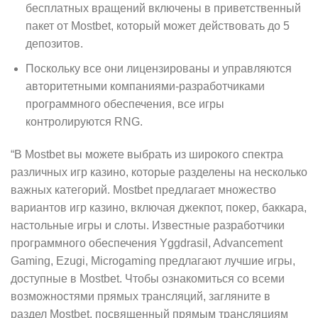
бесплатных вращений включены в приветственный
пакет от Mostbet, который может действовать до 5
депозитов.
Поскольку все они лицензированы и управляются
авторитетными компаниями-разработчиками
программного обеспечения, все игры
контролируются RNG.
“В Mostbet вы можете выбрать из широкого спектра
различных игр казино, которые разделены на несколько
важных категорий. Mostbet предлагает множество
вариантов игр казино, включая джекпот, покер, баккара,
настольные игры и слоты. Известные разработчики
программного обеспечения Yggdrasil, Advancement
Gaming, Ezugi, Microgaming предлагают лучшие игры,
доступные в Mostbet. Чтобы ознакомиться со всеми
возможностями прямых трансляций, загляните в
раздел Mostbet, посвященный прямым трансляциям