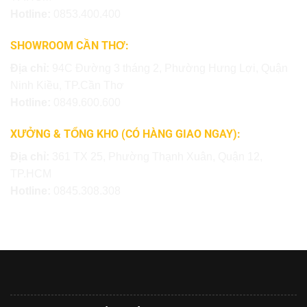
Hotline:
0853.400.400
SHOWROOM CẦN THƠ:
Địa chỉ:
94C Đường 3 tháng 2, Phường Hưng Lợi, Quận
Ninh Kiều, TP.Cần Thơ
Hotline:
0849.600.600
XƯỞNG & TỔNG KHO (CÓ HÀNG GIAO NGAY):
Địa chỉ:
361 TX 25, Phường Thạnh Xuân, Quận 12,
TP.HCM
Hotline:
0845.308.308