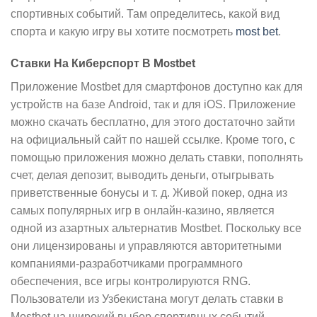
спортивных событий. Там определитесь, какой вид
спорта и какую игру вы хотите посмотреть
most bet
.
Ставки На Киберспорт В Mostbet
Приложение Mostbet для смартфонов доступно как для
устройств на базе Android, так и для iOS. Приложение
можно скачать бесплатно, для этого достаточно зайти
на официальный сайт по нашей ссылке. Кроме того, с
помощью приложения можно делать ставки, пополнять
счет, делая депозит, выводить деньги, отыгрывать
приветственные бонусы и т. д. Живой покер, одна из
самых популярных игр в онлайн-казино, является
одной из азартных альтернатив Mostbet. Поскольку все
они лицензированы и управляются авторитетными
компаниями-разработчиками программного
обеспечения, все игры контролируются RNG.
Пользователи из Узбекистана могут делать ставки в
Mostbet на широкий выбор спортивных событий.