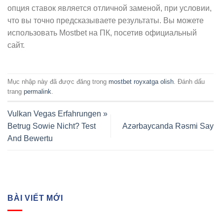
опция ставок является отличной заменой, при условии,
что вы точно предсказываете результаты. Вы можете
использовать Mostbet на ПК, посетив официальный
сайт.
Mục nhập này đã được đăng trong
mostbet royxatga olish
. Đánh dấu
trang
permalink
.
Vulkan Vegas Erfahrungen »
Betrug Sowie Nicht? Test
Azərbaycanda Rəsmi Say
And Bewertu
BÀI VIẾT MỚI