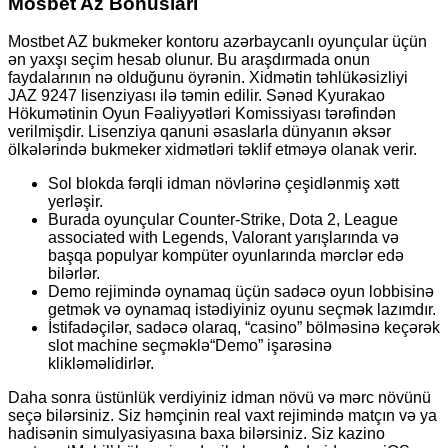
Mosbet Az Bonusları
Mostbet AZ bukmeker kontoru azərbaycanlı oyunçular üçün
ən yaxşı seçim hesab olunur. Bu araşdırmada onun
faydalarının nə olduğunu öyrənin. Xidmətin təhlükəsizliyi
JAZ 9247 lisenziyası ilə təmin edilir. Sənəd Kyurakao
Hökumətinin Oyun Fəaliyyətləri Komissiyası tərəfindən
verilmişdir. Lisenziya qanuni əsaslarla dünyanın əksər
ölkələrində bukmeker xidmətləri təklif etməyə olanak verir.
Sol blokda fərqli idman növlərinə çeşidlənmiş xətt
yerləşir.
Burada oyunçular Counter-Strike, Dota 2, League
associated with Legends, Valorant yarışlarında və
başqa populyar kompüter oyunlarında mərclər edə
bilərlər.
Demo rejimində oynamaq üçün sadəcə oyun lobbisinə
getmək və oynamaq istədiyiniz oyunu seçmək lazımdır.
İstifadəçilər, sadəcə olaraq, “casino” bölməsinə keçərək
slot machine seçməklə“Demo” işarəsinə
klikləməlidirlər.
Daha sonra üstünlük verdiyiniz idman növü və mərc növünü
seçə bilərsiniz. Siz həmçinin real vaxt rejimində matçın və ya
hadisənin simulyasiyasına baxa bilərsiniz. Siz kazino