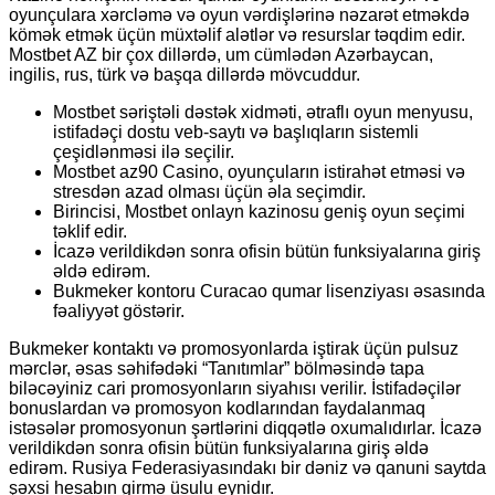
oyunçulara xərcləmə və oyun vərdişlərinə nəzarət etməkdə
kömək etmək üçün müxtəlif alətlər və resurslar təqdim edir.
Mostbet AZ bir çox dillərdə, um cümlədən Azərbaycan,
ingilis, rus, türk və başqa dillərdə mövcuddur.
Mostbet səriştəli dəstək xidməti, ətraflı oyun menyusu,
istifadəçi dostu veb-saytı və başlıqların sistemli
çeşidlənməsi ilə seçilir.
Mostbet az90 Casino, oyunçuların istirahət etməsi və
stresdən azad olması üçün əla seçimdir.
Birincisi, Mostbet onlayn kazinosu geniş oyun seçimi
təklif edir.
İcazə verildikdən sonra ofisin bütün funksiyalarına giriş
əldə edirəm.
Bukmeker kontoru Curacao qumar lisenziyası əsasında
fəaliyyət göstərir.
Bukmeker kontaktı və promosyonlarda iştirak üçün pulsuz
mərclər, əsas səhifədəki “Tanıtımlar” bölməsində tapa
biləcəyiniz cari promosyonların siyahısı verilir. İstifadəçilər
bonuslardan və promosyon kodlarından faydalanmaq
istəsələr promosyonun şərtlərini diqqətlə oxumalıdırlar. İcazə
verildikdən sonra ofisin bütün funksiyalarına giriş əldə
edirəm. Rusiya Federasiyasındakı bir dəniz və qanuni saytda
şəxsi hesabın girmə üsulu eynidır.