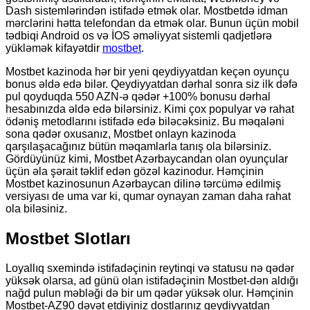
Dash sistemlərindən istifadə etmək olar. Mostbetdə idman
mərclərini hətta telefondan da etmək olar. Bunun üçün mobil
tədbiqi Android os və İOS əməliyyat sistemli qadjetlərə
yükləmək kifayətdir
mostbet
.
Mostbet kazinoda hər bir yeni qeydiyyatdan keçən oyunçu
bonus əldə edə bilər. Qeydiyyatdan dərhal sonra siz ilk dəfə
pul qoyduqda 550 AZN-ə qədər +100% bonusu dərhal
hesabınızda əldə edə bilərsiniz. Kimi çox populyar və rahat
ödəniş metodlarını istifadə edə biləcəksiniz. Bu məqaləni
sona qədər oxusanız, Mostbet onlayn kazinoda
qarşılaşacağınız bütün məqamlarla tanış ola bilərsiniz.
Gördüyünüz kimi, Mostbet Azərbaycandan olan oyunçular
üçün əla şərait təklif edən gözəl kazinodur. Həmçinin
Mostbet kazinosunun Azərbaycan dilinə tərcümə edilmiş
versiyası de uma var ki, qumar oynayan zaman daha rahat
ola biləsiniz.
Mostbet Slotları
Loyallıq sxemində istifadəçinin reytinqi və statusu nə qədər
yüksək olarsa, ad günü olan istifadəçinin Mostbet-dən aldığı
nağd pulun məbləği də bir um qədər yüksək olur. Həmçinin
Mostbet-AZ90 dəvət etdiyiniz dostlarınız qeydiyyatdan