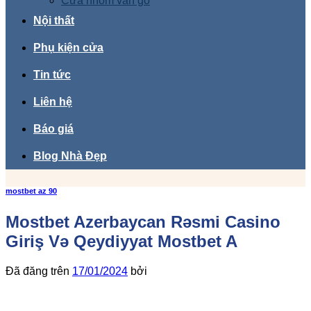
Cửa nhôm vân gỗ
Nội thất
Phụ kiện cửa
Tin tức
Liên hệ
Báo giá
Blog Nhà Đẹp
mostbet az 90
Mostbet Azerbaycan Rəsmi Casino
Giriş Və Qeydiyyat Mostbet A
Đã đăng trên
17/01/2024
bởi