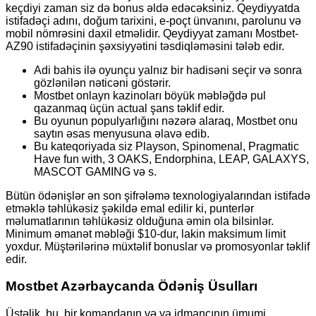
keçdiyi zaman siz də bonus əldə edəcəksiniz. Qeydiyyatda
istifadəçi adını, doğum tarixini, e-poçt ünvanını, parolunu və
mobil nömrəsini daxil etməlidir. Qeydiyyat zamanı Mostbet-
AZ90 istifadəçinin şəxsiyyətini təsdiqləməsini tələb edir.
Adi bahis ilə oyunçu yalnız bir hadisəni seçir və sonra
gözlənilən nəticəni göstərir.
Mostbet onlayn kazinoları böyük məbləğdə pul
qazanmaq üçün actual şans təklif edir.
Bu oyunun populyarlığını nəzərə alaraq, Mostbet onu
saytın əsas menyusuna əlavə edib.
Bu kateqoriyada siz Playson, Spinomenal, Pragmatic
Have fun with, 3 OAKS, Endorphina, LEAP, GALAXYS,
MASCOT GAMING və s.
Bütün ödənişlər ən son şifrələmə texnologiyalarından istifadə
etməklə təhlükəsiz şəkildə emal edilir ki, punterlər
məlumatlarının təhlükəsiz olduğuna əmin ola bilsinlər.
Minimum əmanət məbləği $10-dur, lakin maksimum limit
yoxdur. Müştərilərinə müxtəlif bonuslar və promosyonlar təklif
edir.
Mostbet Azərbaycanda Ödəni̇ş Üsulları
Üstəlik, bu, bir komandanın və ya idmançının ümumi