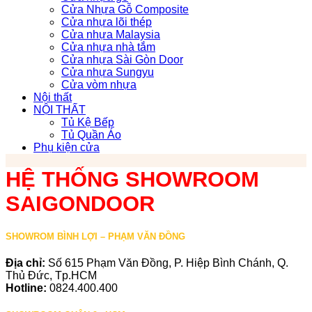
Cửa Nhựa Gỗ Composite
Cửa nhựa lõi thép
Cửa nhựa Malaysia
Cửa nhựa nhà tắm
Cửa nhựa Sài Gòn Door
Cửa nhựa Sungyu
Cửa vòm nhựa
Nội thất
NỘI THẤT
Tủ Kệ Bếp
Tủ Quần Áo
Phụ kiện cửa
HỆ THỐNG SHOWROOM
SAIGONDOOR
SHOWROM BÌNH LỢI – PHẠM VĂN ĐỒNG
Địa chỉ:
Số 615 Phạm Văn Đồng, P. Hiệp Bình Chánh, Q.
Thủ Đức, Tp.HCM
Hotline:
0824.400.400