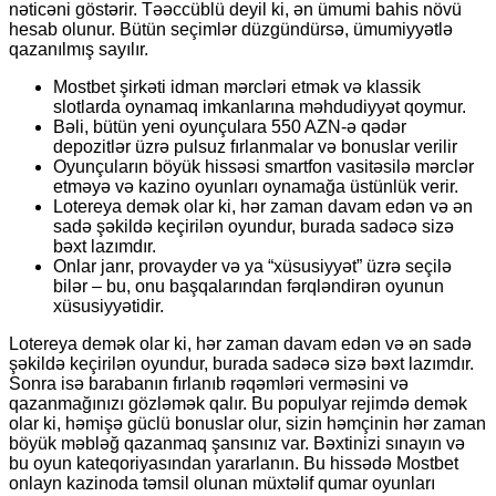
nəticəni göstərir. Təəccüblü deyil ki, ən ümumi bahis növü
hesab olunur. Bütün seçimlər düzgündürsə, ümumiyyətlə
qazanılmış sayılır.
Mostbet şirkəti idman mərcləri etmək və klassik
slotlarda oynamaq imkanlarına məhdudiyyət qoymur.
Bəli, bütün yeni oyunçulara 550 AZN-ə qədər
depozitlər üzrə pulsuz fırlanmalar və bonuslar verilir
Oyunçuların böyük hissəsi smartfon vasitəsilə mərclər
etməyə və kazino oyunları oynamağa üstünlük verir.
Lotereya demək olar ki, hər zaman davam edən və ən
sadə şəkildə keçirilən oyundur, burada sadəcə sizə
bəxt lazımdır.
Onlar janr, provayder və ya “xüsusiyyət” üzrə seçilə
bilər – bu, onu başqalarından fərqləndirən oyunun
xüsusiyyətidir.
Lotereya demək olar ki, hər zaman davam edən və ən sadə
şəkildə keçirilən oyundur, burada sadəcə sizə bəxt lazımdır.
Sonra isə barabanın fırlanıb rəqəmləri verməsini və
qazanmağınızı gözləmək qalır. Bu populyar rejimdə demək
olar ki, həmişə güclü bonuslar olur, sizin həmçinin hər zaman
böyük məbləğ qazanmaq şansınız var. Bəxtinizi sınayın və
bu oyun kateqoriyasından yararlanın. Bu hissədə Mostbet
onlayn kazinoda təmsil olunan müxtəlif qumar oyunları