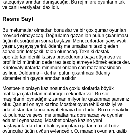
kateqoriyalarından danışacağıq. Bu rejimlərə oyunların tək
və canlı versiyaları daxildir.
Rəsmi Sayt
Bu məlumatlar olmadan bonuslar və bir çox qumar oyunları
mövcud olmayacaq. Doğrulama qazanılan pulun çıxarılması
üçün ilk sorğudan sonra başlayır. Menecerlərdən şəxsiyyəti,
yaşını, yaşayış yerini, ödəniş məlumatlarını təsdiq edən
sənədlərin fotoşəkili tələb olunacaq. Texniki dəstək
operatorları identifikasiya prosedurunu başa düşməyə və
profilinizi mümkün qədər tez təsdiq etməyə kömək edəcəklər.
Kriptovalyutalarda minimum onların cari məzənnəsindən
asılıdır. Doldurma – dərhal pulun çıxarılması ödəniş
sistemlərinin qaydalarından asılıdır.
Mostbet-in onlayn kazinosunda çoxlu slotlarda böyük
məbləğə çata bilən mütərəqqi cekpotlar var. Bu slot
maşınlarını oynadığınız zaman milyonlar qazanmaq şansınız
olur. Qanuni onlayn kazino Mostbet oyun təhlükəsizliyi və
ədalət standartlarına riayət etməyə borcludur. Bu o deməkdir
ki, pulunuz və şəxsi məlumatlarınız qorunacaq və oyunlar
ədalətli oynanacaq. Mostbet onlayn kazino yeni
başlayanlardan təcrübəli oyunçulara qədər müxtəlif növ
oyunçular üçün uyğun əyləncədir. O, maraqlı oyunları, qalib