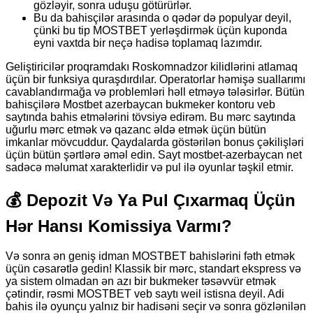
gözləyir, sonra uduşu götürürlər.
Bu da bahisçilər arasında o qədər də populyar deyil,
çünki bu tip MOSTBET yerləşdirmək üçün kuponda
eyni vaxtda bir neçə hadisə toplamaq lazımdır.
Geliştiricilər proqramdakı Roskomnadzor kilidlərini atlamaq
üçün bir funksiya quraşdırdılar. Operatorlar həmişə suallarımı
cavablandırmağa və problemləri həll etməyə tələsirlər. Bütün
bahisçilərə Mostbet azerbaycan bukmeker kontoru veb
saytında bahis etmələrini tövsiyə edirəm. Bu mərc saytında
uğurlu mərc etmək və qazanc əldə etmək üçün bütün
imkanlar mövcuddur. Qaydalarda göstərilən bonus çəkilişləri
üçün bütün şərtlərə əməl edin. Sayt mostbet-azerbaycan net
sadəcə məlumat xarakterlidir və pul ilə oyunlar təşkil etmir.
💰 Depozit Və Ya Pul Çıxarmaq Üçün
Hər Hansı Komissiya Varmı?
Və sonra ən geniş idman MOSTBET bahislərini fəth etmək
üçün cəsarətlə gedin! Klassik bir mərc, standart ekspress və
ya sistem olmadan ən azı bir bukmeker təsəvvür etmək
çətindir, rəsmi MOSTBET veb saytı weil istisna deyil. Adi
bahis ilə oyunçu yalnız bir hadisəni seçir və sonra gözlənilən