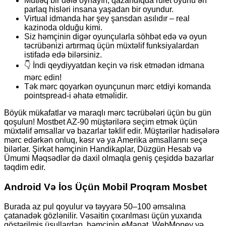
Mütləq bir dəfə oynayın, qazandıqda rulet oyunu ən
parlaq hisləri insana yaşadan bir oyundur.
Virtual idmanda hər şey şansdan asılıdır – real
kazinoda olduğu kimi.
Siz həmçinin digər oyunçularla söhbət edə və oyun
təcrübənizi artırmaq üçün müxtəlif funksiyalardan
istifadə edə bilərsiniz.
👇 İndi qeydiyyatdan keçin və risk etmədən idmana
mərc edin!
Tək mərc qoyarkən oyunçunun mərc etdiyi komanda
pointspread-i əhatə etməlidir.
Böyük mükafatlar və maraqlı mərc təcrübələri üçün bu gün
qoşulun! Mostbet AZ-90 müştərilərə seçim etmək üçün
müxtəlif əmsallar və bazarlar təklif edir. Müştərilər hadisələrə
mərc edərkən onluq, kəsr və ya Amerika əmsallarını seçə
bilərlər. Şirkət həmçinin Handikaplar, Düzgün Hesab və
Ümumi Məqsədlər də daxil olmaqla geniş çeşiddə bazarlar
təqdim edir.
Android Və İos Üçün Mobil Proqram Mosbet
Burada az pul qoyulur və təyyarə 50–100 əmsalına
çatanadək gözlənilir. Vəsaitin çıxarılması üçün yuxarıda
göstərilmiş üsullardan, həmçinin eManat, WebMoney və