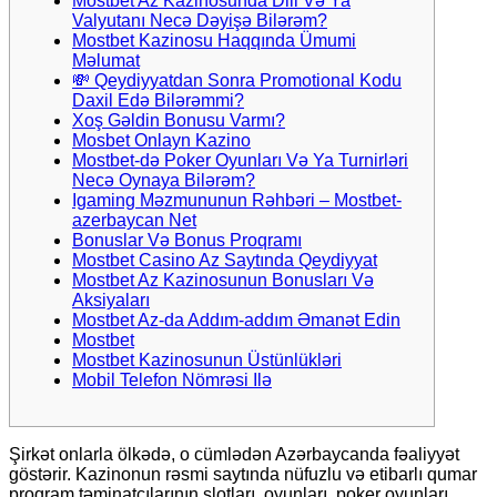
Mostbet Az Kazinosunda Dili Və Ya
Valyutanı Necə Dəyişə Bilərəm?
Mostbet Kazinosu Haqqında Ümumi
Məlumat
💸 Qeydiyyatdan Sonra Promotional Kodu
Daxil Edə Bilərəmmi?
Xoş Gəldin Bonusu Varmı?
Mosbet Onlayn Kazino
Mostbet-də Poker Oyunları Və Ya Turnirləri
Necə Oynaya Bilərəm?
Igaming Məzmununun Rəhbəri – Mostbet-
azerbaycan Net
Bonuslar Və Bonus Proqramı
Mostbet Casino Az Saytında Qeydiyyat
Mostbet Az Kazinosunun Bonusları Və
Aksiyaları
Mostbet Az-da Addım-addım Əmanət Edin
Mostbet
Mostbet Kazinosunun Üstünlükləri
Mobil Telefon Nömrəsi Ilə
Şirkət onlarla ölkədə, o cümlədən Azərbaycanda fəaliyyət
göstərir. Kazinonun rəsmi saytında nüfuzlu və etibarlı qumar
proqram təminatçılarının slotları, oyunları, poker oyunları