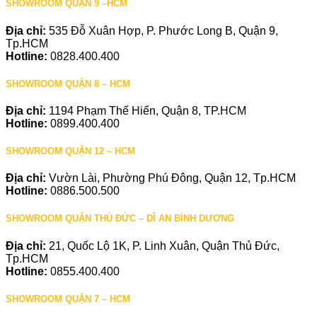
SHOWROOM QUẬN 9 –HCM
Địa chỉ:
535 Đỗ Xuân Hợp, P. Phước Long B, Quận 9,
Tp.HCM
Hotline:
0828.400.400
SHOWROOM QUẬN 8 – HCM
Địa chỉ:
1194 Phạm Thế Hiển, Quận 8, TP.HCM
Hotline:
0899.400.400
SHOWROOM QUẬN 12 – HCM
Địa chỉ:
Vườn Lài, Phường Phú Đông, Quận 12, Tp.HCM
Hotline:
0886.500.500
SHOWROOM QUẬN THỦ ĐỨC – DĨ AN BÌNH DƯƠNG
Địa chỉ:
21, Quốc Lộ 1K, P. Linh Xuân, Quận Thủ Đức,
Tp.HCM
Hotline:
0855.400.400
SHOWROOM QUẬN 7 – HCM