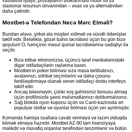
vasitəsilə işləyir, provayderin bloklanması mobil və ya
stasionar resursun ünvanından – əsas və ya alternativdən
daha çətindir.
Mostbet-ə Telefondan Necə Mərc Etməli?
Bundan əlavə, şirkət əla müştəri xidməti və sürətli ödənişlər
təklif edir. Beləliklə, gözəl bahis təcrübəsi üçün bu gün bizə
qoşulun! O, həmçinin məsul qumar təcrübələrinə sadiqliyi ilə
seçilir.
Bizə etibar etmirsinizsə, üçüncü tərəf mənbələrindəki
digər istifadəçilərin rəylərinə baxın.
Mostbet-in poker bölməsi sizə masa tərtibatınızı,
avatarınızı, söhbət seçimlərini və daha çoxunu
fərdiləşdirməyə olanak verən istifadəçi dostu interfeys
təklif edir.
Ancaq tələsməyin, çünki xoş gəlmisiniz bonusu almaq
üçün profilinizdə şəxsi məlumatlarınızı doldurmalısınız.
Sağ blokda oyun kuponu üçün və Canlı-kazinoda ən
populyar slotlar və oyunlar bölməsi üçün yer ayrılmışdır.
Komanda həmişə suallara cavab verməyə və lazım olduqda
kömək etməyə hazırdır. Mostbet AZ-90 tam lisenziyaya
malikdir və müvafiq orqanlar tərəfindən tənzimlənir və bütün