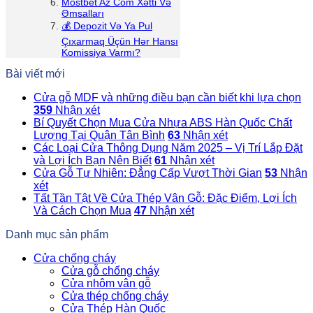
Mostbet Az Com Xətti Və
Əmsalları
💰 Depozit Və Ya Pul
Çıxarmaq Üçün Hər Hansı
Komissiya Varmı?
Bài viết mới
Cửa gỗ MDF và những điều bạn cần biết khi lựa chọn
359
Nhận xét
Bí Quyết Chọn Mua Cửa Nhựa ABS Hàn Quốc Chất
Lượng Tại Quận Tân Bình
63
Nhận xét
Các Loại Cửa Thông Dụng Năm 2025 – Vị Trí Lắp Đặt
và Lợi Ích Bạn Nên Biết
61
Nhận xét
Cửa Gỗ Tự Nhiên: Đẳng Cấp Vượt Thời Gian
53
Nhận
xét
Tất Tần Tật Về Cửa Thép Vân Gỗ: Đặc Điểm, Lợi Ích
Và Cách Chọn Mua
47
Nhận xét
Danh mục sản phẩm
Cửa chống cháy
Cửa gỗ chống cháy
Cửa nhôm vân gỗ
Cửa thép chống cháy
Cửa Thép Hàn Quốc