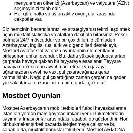
menyulardan ölkənizi (Azərbaycan) və valyutanı (AZN)
seçməyinizi tələb edir.
Hər gün, həftə və ay ən aktiv oyunçular arasında
cekpotlar var.
Siz həmçinin bacarıqlarınızı və strategiyanızı təkmilləşdirmək
üçün müxtəlif statistika və alətlərə daxil ola bilərsiniz. Poker
bölməsi 24/7 mövcuddur və bir çox dilləri, o cümlədən
Azərbaycan, ingilis, rus, türk və digər dilləri dəstəkləyir.
Mostbet Aviator slot və qəza oyunlarının elementlərini
birləşdirən unikal oyundur. Bu, daha yüksək uçduqca artan
çarpanla havaya qalxan bir təyyarəyə əsaslanır. Təyyarə
havaya qalxmazdan əvvəl mərc etməli və qəzaya
uğramazdan əvvəl nə vaxt pul çıxaracağınıza qərar
verməlisiniz. Nağd pul çıxardığınız zaman çarpan nə qədər
yüksək olarsa, qazancınız da bir o qədər çox olar.
Mostbet Oyunları
Mostbet Azərbaycanın mobil tətbiqləri futbol həvəskarlarına
istənilən yerdən mərc qoymaq imkanı verir. Bukmekerlərin
sayının artması onlar arasındakı rəqabəti də gücləndirir. Hər
bir bukmeker şirkəti bazarda fərqlənməyə çalışır və bu
səbəblə də, müxtəlif bonuslar təklif edir. Mostbet ARIZONA