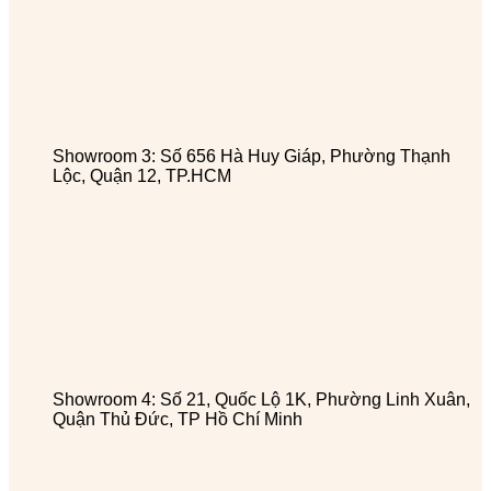
Showroom 3: Số 656 Hà Huy Giáp, Phường Thạnh
Lộc, Quận 12, TP.HCM
Showroom 4: Số 21, Quốc Lộ 1K, Phường Linh Xuân,
Quận Thủ Đức, TP Hồ Chí Minh