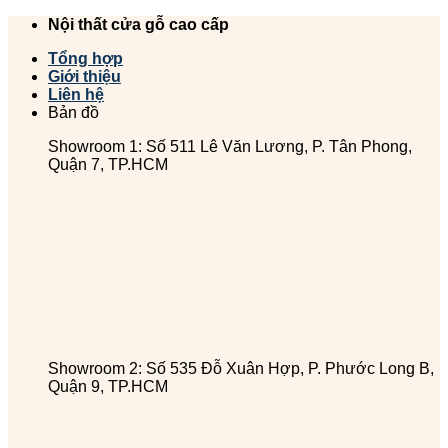
Chuyển
Nội thất cửa gỗ cao cấp
đến
Tổng hợp
nội
Giới thiệu
dung
Liên hệ
Bản đồ
Showroom 1: Số 511 Lê Văn Lương, P. Tân Phong,
Quận 7, TP.HCM
Showroom 2: Số 535 Đỗ Xuân Hợp, P. Phước Long B,
Quận 9, TP.HCM