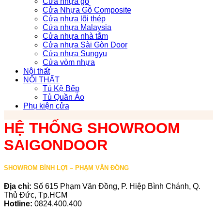
Cửa nhựa gỗ
Cửa Nhựa Gỗ Composite
Cửa nhựa lõi thép
Cửa nhựa Malaysia
Cửa nhựa nhà tắm
Cửa nhựa Sài Gòn Door
Cửa nhựa Sungyu
Cửa vòm nhựa
Nội thất
NỘI THẤT
Tủ Kệ Bếp
Tủ Quần Áo
Phụ kiện cửa
HỆ THỐNG SHOWROOM
SAIGONDOOR
SHOWROM BÌNH LỢI – PHẠM VĂN ĐỒNG
Địa chỉ:
Số 615 Phạm Văn Đồng, P. Hiệp Bình Chánh, Q.
Thủ Đức, Tp.HCM
Hotline:
0824.400.400