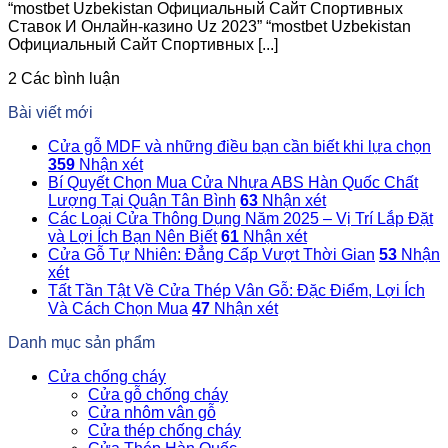
“mostbet Uzbekistan Официальный Сайт Спортивных
Ставок И Онлайн-казино Uz 2023” “mostbet Uzbekistan
Официальный Сайт Спортивных [...]
2 Các bình luận
Bài viết mới
Cửa gỗ MDF và những điều bạn cần biết khi lựa chọn
359
Nhận xét
Bí Quyết Chọn Mua Cửa Nhựa ABS Hàn Quốc Chất
Lượng Tại Quận Tân Bình
63
Nhận xét
Các Loại Cửa Thông Dụng Năm 2025 – Vị Trí Lắp Đặt
và Lợi Ích Bạn Nên Biết
61
Nhận xét
Cửa Gỗ Tự Nhiên: Đẳng Cấp Vượt Thời Gian
53
Nhận
xét
Tất Tần Tật Về Cửa Thép Vân Gỗ: Đặc Điểm, Lợi Ích
Và Cách Chọn Mua
47
Nhận xét
Danh mục sản phẩm
Cửa chống cháy
Cửa gỗ chống cháy
Cửa nhôm vân gỗ
Cửa thép chống cháy