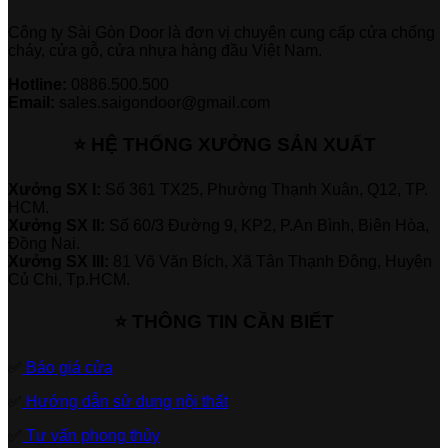
Công ty Sài Gòn Door là đơn vị chuyên cung cấp cửa chống
cháy, cửa gỗ, cửa nhựa hàng đầu Việt Nam.
Hotline:
0886.500.500
Email:
sales.saigondoor@gmail.com
⭐ HỆ THỐNG XƯỞNG SẢN XUẤT
Xưởng SX I:
Số 361 TX25, Phường Thạnh Xuân, Q12, TP.
HCM.
Xưởng SX II:
Số 60/3 Đường 9, KP2, P.An Bình, Biên Hòa,
Đồng Nai.
Xưởng SX III:
81 Võ Văn Bích, Xã Tân Thạnh Đông, Huyện
Củ Chi, Tp.HCM.
⭐ THÔNG TIN CẦN BIẾT
✅
Báo giá cửa
✅
Hướng dẫn sử dụng nội thất
✅
Tư vấn phong thủy