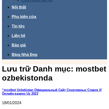
Cửa nhôm vân gỗ
Nội thất
Phụ kiện cửa
Tin tức
Liên hệ
Báo giá
Blog Nhà Đẹp
Lưu trữ Danh mục:
mostbet
ozbekistonda
“mostbet Uzbekistan Официальный Сайт Спортивных Ставок И
Онлайн-казино Uz 2023
18/01/2024