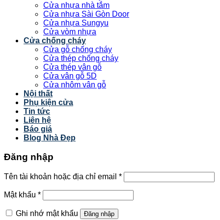
Cửa nhựa nhà tắm
Cửa nhựa Sài Gòn Door
Cửa nhựa Sungyu
Cửa vòm nhựa
Cửa chống cháy
Cửa gỗ chống cháy
Cửa thép chống cháy
Cửa thép vân gỗ
Cửa vân gỗ 5D
Cửa nhôm vân gỗ
Nội thất
Phụ kiện cửa
Tin tức
Liên hệ
Báo giá
Blog Nhà Đẹp
Đăng nhập
Tên tài khoản hoặc địa chỉ email
*
Mật khẩu
*
Ghi nhớ mật khẩu
Đăng nhập