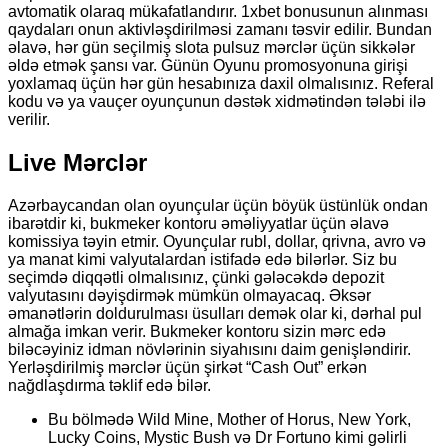
avtomatik olaraq mükafatlandırır. 1xbet bonusunun alınması
qaydaları onun aktivləşdirilməsi zamanı təsvir edilir. Bundan
əlavə, hər gün seçilmiş slota pulsuz mərclər üçün sikkələr
əldə etmək şansı var. Günün Oyunu promosyonuna girişi
yoxlamaq üçün hər gün hesabınıza daxil olmalısınız. Referal
kodu və ya vauçer oyunçunun dəstək xidmətindən tələbi ilə
verilir.
Live Mərclər
Azərbaycandan olan oyunçular üçün böyük üstünlük ondan
ibarətdir ki, bukmeker kontoru əməliyyatlar üçün əlavə
komissiya təyin etmir. Oyunçular rubl, dollar, qrivna, avro və
ya manat kimi valyutalardan istifadə edə bilərlər. Siz bu
seçimdə diqqətli olmalısınız, çünki gələcəkdə depozit
valyutasını dəyişdirmək mümkün olmayacaq. Əksər
əmanətlərin doldurulması üsulları demək olar ki, dərhal pul
almağa imkan verir. Bukmeker kontoru sizin mərc edə
biləcəyiniz idman növlərinin siyahısını daim genişləndirir.
Yerləşdirilmiş mərclər üçün şirkət “Cash Out” erkən
nağdlaşdırma təklif edə bilər.
Bu bölmədə Wild Mine, Mother of Horus, New York,
Lucky Coins, Mystic Bush və Dr Fortuno kimi gəlirli