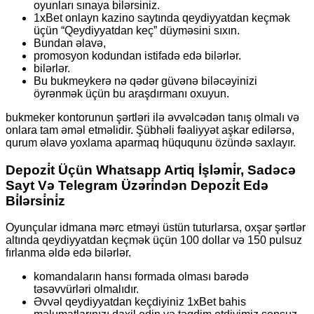
oyunları sınaya bilərsiniz.
1xBet onlayn kazino saytında qeydiyyatdan keçmək
üçün “Qeydiyyatdan keç” düyməsini sıxın.
Bundan əlavə,
promosyon kodundan istifadə edə bilərlər.
bilərlər.
Bu bukmeykerə nə qədər güvənə biləcəyinizi
öyrənmək üçün bu araşdırmanı oxuyun.
bukmeker kontorunun şərtləri ilə əvvəlcədən tanış olmalı və
onlara tam əməl etməlidir. Şübhəli fəaliyyət aşkar edilərsə,
qurum əlavə yoxlama aparmaq hüququnu özündə saxlayır.
Depozi̇t Üçün Whatsapp Artiq İşləmi̇r, Sadəcə
Sayt Və Telegram Üzəri̇ndən Depozi̇t Edə
Bi̇lərsi̇ni̇z
Oyunçular idmana mərc etməyi üstün tuturlarsa, oxşar şərtlər
altında qeydiyyatdan keçmək üçün 100 dollar və 150 ​​pulsuz
fırlanma əldə edə bilərlər.
komandaların hansı formada olması barədə
təsəvvürləri olmalıdır.
Əvvəl qeydiyyatdan keçdiyiniz 1xBet bahis