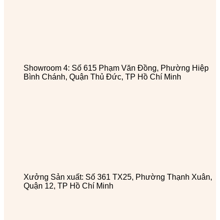
Showroom 4: Số 615 Phạm Văn Đồng, Phường Hiệp
Bình Chánh, Quận Thủ Đức, TP Hồ Chí Minh
Xưởng Sản xuất: Số 361 TX25, Phường Thạnh Xuân,
Quận 12, TP Hồ Chí Minh