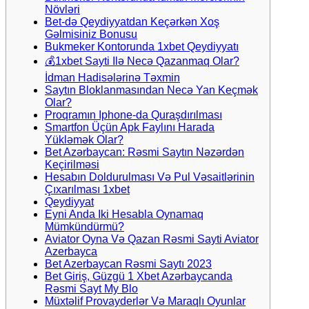
Növləri
Bet-də Qeydiyyatdan Keçərkən Xoş
Gəlmisiniz Bonusu
Bukmeker Kontorunda 1xbet Qeydiyyatı
💰1xbet Sayti Ilə Necə Qazanmaq Olar?
İdman Hadisələrinə Təxmin
Saytın Bloklanmasından Necə Yan Keçmək
Olar?
Proqramın Iphone-da Quraşdırılması
Smartfon Üçün Apk Faylını Harada
Yükləmək Olar?
Bet Azərbaycan: Rəsmi Saytın Nəzərdən
Keçirilməsi
Hesabın Doldurulması Və Pul Vəsaitlərinin
Çıxarılması 1xbet
Qeydiyyat
Eyni Anda Iki Hesabla Oynamaq
Mümkündürmü?
Aviator Oyna Və Qazan Rəsmi Sayti Aviator
Azerbayca
Bet Azerbaycan Rəsmi Saytı 2023
Bet Giriş, Güzgü 1 Xbet Azərbaycanda
Rəsmi Sayt My Blo
Müxtəlif Provayderlər Və Maraqlı Oyunlar