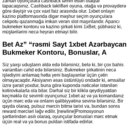
zaman oyunçulara cashback təmin edən otaqlar
tapacaqsınız. Cashback təklifləri oyuna, otağa və provayderə
görə dəyişir və çox vaxt faiz arasında olur. 1xbet onlayn
kazino platformasında digər məşhur seçim oyunçulara
cekpotu qazanmağa imkan verən slot maşınlarıdır. Aparıcı
bukmeker kontoru və kazino şirkəti kimi 1xBet, şübhəsiz ki,
müştərilərini necə heyran etməyi bilir.
Bet Az” “rəsmi Sayt 1xbet Azərbaycan
Bukmeker Kontoru, Bonuslar, A
Siz yaxşı uduşların əldə edə bilərsiniz, belə ki, bir çox bahis
variantları cəhd edə bilərsiniz. Bukmeker şirkətinin necə
işlədiyini anlamaq hətta yeni başlayanlar üçün çətin
olmayacaqdır. Aksiyanın əsas üstünlüyü ondadır ki, əmsallar
üzrə şərait yoxdur, buna görə kuponda nəticələr istənilən
kotirovkalarla ola bilər. Dərhal siz bir kliklə qeydiyyatdan
keçməklə öz sevimli oyunçunuz 1xbet az və ya komandanız
üçün mərc edə və onların qalibiyyətinə sevinə bilərsiniz. Bir
qayda olaraq, pulsuz mərcin bitmə tarixi va, bundan sonra
reward mərcləri ləğv edilir. [newline]Promosyonun
şərtlərindən asılı olaraq, oyunçular bonusları mərc etmək
üçün real və ya bonus puldan istifadə edirlər.