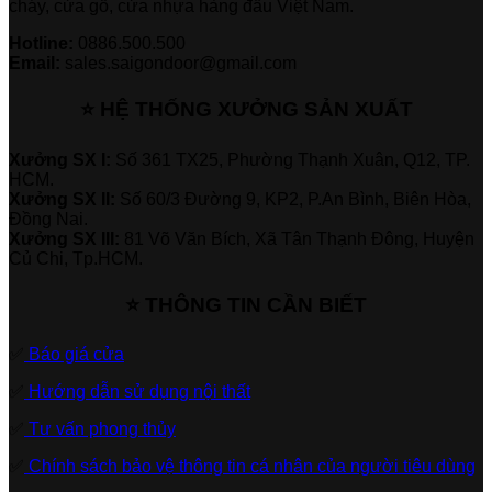
cháy, cửa gỗ, cửa nhựa hàng đầu Việt Nam.
Hotline:
0886.500.500
Email:
sales.saigondoor@gmail.com
⭐ HỆ THỐNG XƯỞNG SẢN XUẤT
Xưởng SX I:
Số 361 TX25, Phường Thạnh Xuân, Q12, TP.
HCM.
Xưởng SX II:
Số 60/3 Đường 9, KP2, P.An Bình, Biên Hòa,
Đồng Nai.
Xưởng SX III:
81 Võ Văn Bích, Xã Tân Thạnh Đông, Huyện
Củ Chi, Tp.HCM.
⭐ THÔNG TIN CẦN BIẾT
✅
Báo giá cửa
✅
Hướng dẫn sử dụng nội thất
✅
Tư vấn phong thủy
✅
Chính sách bảo vệ thông tin cá nhân của người tiêu dùng