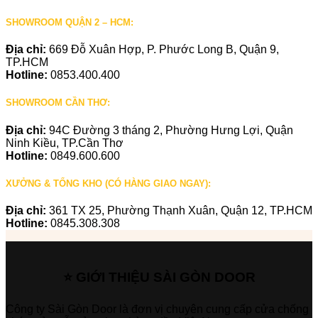
SHOWROOM QUẬN 2 – HCM:
Địa chỉ:
669 Đỗ Xuân Hợp, P. Phước Long B, Quận 9,
TP.HCM
Hotline:
0853.400.400
SHOWROOM CẦN THƠ:
Địa chỉ:
94C Đường 3 tháng 2, Phường Hưng Lợi, Quận
Ninh Kiều, TP.Cần Thơ
Hotline:
0849.600.600
XƯỞNG & TỔNG KHO (CÓ HÀNG GIAO NGAY):
Địa chỉ:
361 TX 25, Phường Thạnh Xuân, Quận 12, TP.HCM
Hotline:
0845.308.308
⭐ GIỚI THIỆU SÀI GÒN DOOR
Công ty Sài Gòn Door là đơn vị chuyên cung cấp cửa chống