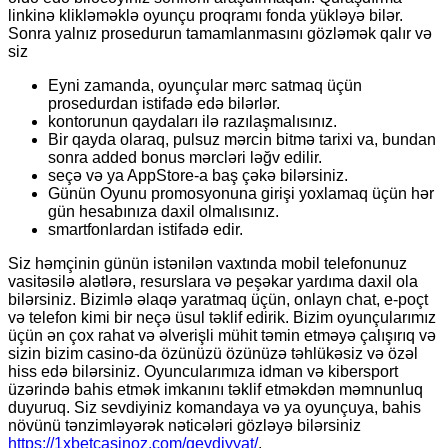
linkinə klikləməklə oyunçu proqramı fonda yükləyə bilər.
Sonra yalnız prosedurun tamamlanmasını gözləmək qalır və
siz
Eyni zamanda, oyunçular mərc satmaq üçün
prosedurdan istifadə edə bilərlər.
kontorunun qaydaları ilə razılaşmalısınız.
Bir qayda olaraq, pulsuz mərcin bitmə tarixi va, bundan
sonra added bonus mərcləri ləğv edilir.
seçə və ya AppStore-a baş çəkə bilərsiniz.
Günün Oyunu promosyonuna girişi yoxlamaq üçün hər
gün hesabınıza daxil olmalısınız.
smartfonlardan istifadə edir.
Siz həmçinin günün istənilən vaxtında mobil telefonunuz
vasitəsilə alətlərə, resurslara və peşəkar yardıma daxil ola
bilərsiniz. Bizimlə əlaqə yaratmaq üçün, onlayn chat, e-poçt
və telefon kimi bir neçə üsul təklif edirik. Bizim oyunçularımız
üçün ən çox rahat və əlverişli mühit təmin etməyə çalışırıq və
sizin bizim casino-da özünüzü özünüzə təhlükəsiz və özəl
hiss edə bilərsiniz. Oyuncularımıza idman və kibersport
üzərində bahis etmək imkanını təklif etməkdən məmnunluq
duyuruq. Siz sevdiyiniz komandaya və ya oyunçuya, bahis
növünü tənzimləyərək nəticələri gözləyə bilərsiniz
https://1xbetcasinoz.com/qeydiyyat/
.