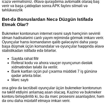
icazə verməlisiniz. Əlavə quraşdırma avtomatik olaraq baş
verir və başa çatdıqdan sonra APK faylını silməli və
təhlükəsizlik
Bet-də Bonuslardan Necə Düzgün Istifadə
Etmək Olar?
Bukmeker kontorunun internet rəsmi saytı həmçinin sevimli
idman hadisələrini canlı yayım rejimində görmək imkanı verir.
Oyunçular hansı komandanın qalib gələcəyini daha yaxşı
başa düşmək üçün komandalar və oyunçular haqqında əlavə
statistikadan istifadə edə bilərlər.
Saytda rahat filtr
Referal kodu və ahora vauçer oyunçunun dəstək
xidmətindən tələbi ilə verilir.
Bank kartları üçün pul çıxarma müddəti 7 iş gününə
qədər artırıla bilər.
Mərc saytı
ona görə də təcrübəli oyunçular üçün bukmeker kontorunun
nə təklif etdiyini anlamaq asan olacaq. Kazino və bukmeker
kontoru birləşdirilib ki, bu da mərc prosesini asanlaşdırır, həm
də onu daha müxtəlif etməyə imkan verir.