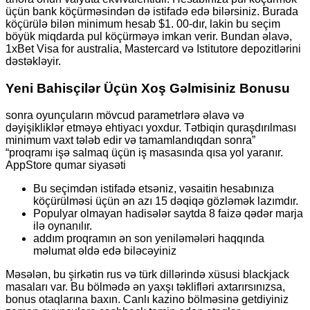
üçün bank köçürməsindən də istifadə edə bilərsiniz. Burada
köçürülə bilən minimum hesab $1. 00-dır, lakin bu seçim
böyük miqdarda pul köçürməyə imkan verir. Bundan əlavə,
1xBet Visa for australia, Mastercard və Istitutore depozitlərini
dəstəkləyir.
Yeni Bahisçilər Üçün Xoş Gəlmisiniz Bonusu
sonra oyunçuların mövcud parametrlərə əlavə və
dəyişikliklər etməyə ehtiyacı yoxdur. Tətbiqin quraşdırılması
minimum vaxt tələb edir və tamamlandıqdan sonra”
“proqramı işə salmaq üçün iş masasında qısa yol yaranır.
AppStore qumar siyasəti
Bu seçimdən istifadə etsəniz, vəsaitin hesabınıza
köçürülməsi üçün ən azı 15 dəqiqə gözləmək lazımdır.
Populyar olmayan hadisələr saytda 8 faizə qədər marja
ilə oynanılır.
addım proqramın ən son yeniləmələri haqqında
məlumat əldə edə biləcəyiniz
Məsələn, bu şirkətin rus və türk dillərində xüsusi blackjack
masaları var. Bu bölmədə ən yaxşı təklifləri axtarırsınızsa,
bonus otaqlarına baxın. Canlı kazino bölməsinə getdiyiniz