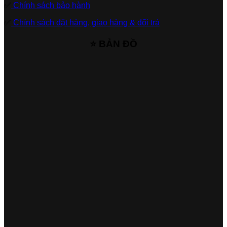
✅
Chính sách bảo hành
✅
Chính sách đặt hàng, giao hàng & đổi trả
⭐ BẢN ĐỒ