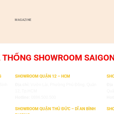
MAGAZINE
 THỐNG SHOWROOM SAIGO
G
SHOWROOM QUẬN 12 – HCM
SHO
Bình
Địa chỉ:
Vườn Lài, Phường Phú Đông, Quận
Địa
12, Tp.HCM
Quậ
Hotline:
0886.500.500
Hot
SHOWROOM QUẬN THỦ ĐỨC – DĨ AN BÌNH
SH