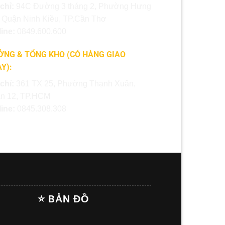
 chỉ:
94C Đường 3 tháng 2, Phường Hưng
, Quận Ninh Kiều, TP.Cần Thơ
line:
0849.600.600
NG & TỔNG KHO (CÓ HÀNG GIAO
Y):
 chỉ:
361 TX 25, Phường Thạnh Xuân,
n 12, TP.HCM
line:
0845.308.308
⭐ BẢN ĐỒ