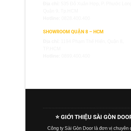
Địa chỉ:
535 Đỗ Xuân Hợp, P. Phước Long
Quận 9, Tp.HCM
Hotline:
0828.400.400
SHOWROOM QUẬN 8 – HCM
Địa chỉ:
1194 Phạm Thế Hiển, Quận 8,
TP.HCM
Hotline:
0899.400.400
⭐ GIỚI THIỆU SÀI GÒN DOO
Công ty Sài Gòn Door là đơn vị chuyên