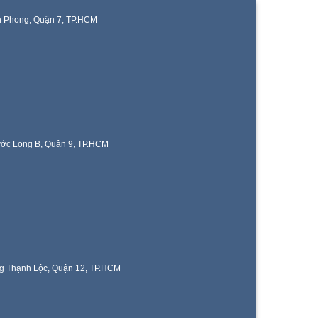
n Phong, Quận 7, TP.HCM
ước Long B, Quận 9, TP.HCM
g Thạnh Lộc, Quận 12, TP.HCM