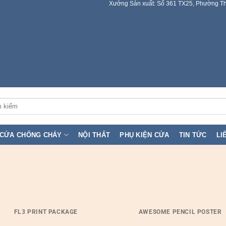
Xưởng Sản xuất: Số 361 TX25, Phường Th
:
CỬA CHỐNG CHÁY
NỘI THẤT
PHỤ KIỆN CỬA
TIN TỨC
LI
FL3 PRINT PACKAGE
AWESOME PENCIL POSTER