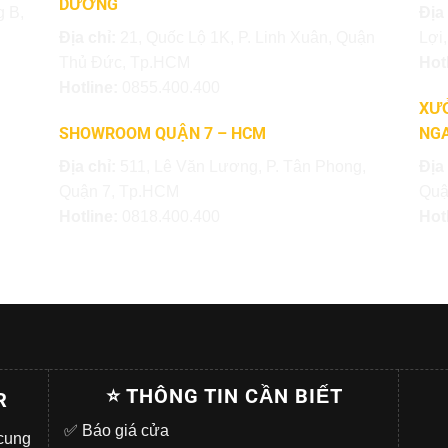
DƯƠNG
 B,
Địa
Địa chỉ:
21, Quốc Lộ 1K, P. Linh Xuân, Quận
Lợi
Thủ Đức, Tp.HCM
Hot
Hotline:
0855.400.400
XƯỞ
SHOWROOM QUẬN 7 – HCM
NGA
Địa chỉ:
511, Lê Văn Lương, P. Tân Phong,
Địa
Quận 7, Tp.HCM
Quậ
Hotline:
0818.400.400
Hot
⭐ THÔNG TIN CẦN BIẾT
R
✅
Báo giá cửa
 cung