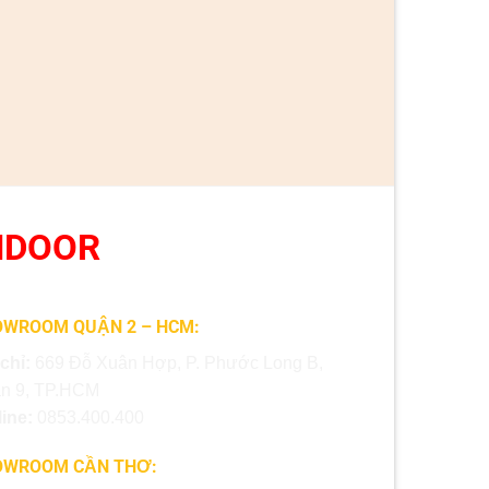
NDOOR
WROOM QUẬN 2 – HCM:
 chỉ:
669 Đỗ Xuân Hợp, P. Phước Long B,
n 9, TP.HCM
line:
0853.400.400
OWROOM CẦN THƠ: