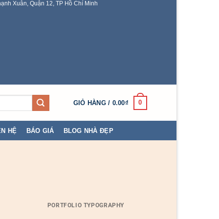
ạnh Xuân, Quận 12, TP Hồ Chí Minh
0
GIỎ HÀNG /
0.00
₫
ÊN HỆ
BÁO GIÁ
BLOG NHÀ ĐẸP
PORTFOLIO TYPOGRAPHY