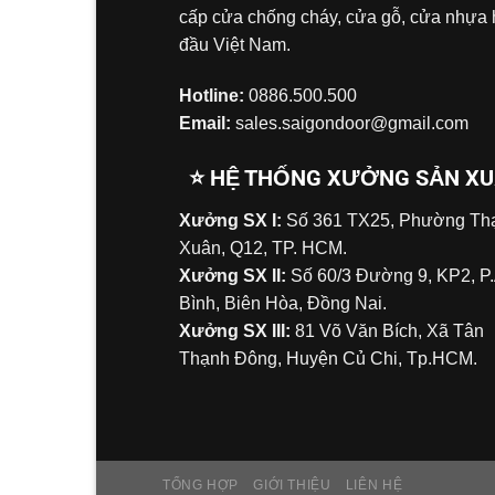
cấp cửa chống cháy, cửa gỗ, cửa nhựa
đầu Việt Nam.
Hotline:
0886.500.500
Email:
sales.saigondoor@gmail.com
⭐ HỆ THỐNG XƯỞNG SẢN X
Xưởng SX I:
Số 361 TX25, Phường Tha
Xuân, Q12, TP. HCM.
Xưởng SX II:
Số 60/3 Đường 9, KP2, P
Bình, Biên Hòa, Đồng Nai.
Xưởng SX III:
81 Võ Văn Bích, Xã Tân
Thạnh Đông, Huyện Củ Chi, Tp.HCM.
TỔNG HỢP
GIỚI THIỆU
LIÊN HỆ