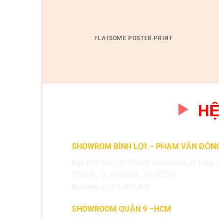
FLATSOME POSTER PRINT
HỆ
SHOWROM BÌNH LỢI – PHẠM VĂN ĐỒN
Địa chỉ:
Số 615 Phạm Văn Đồng, P. Hiệp 
Chánh, Q. Thủ Đức, Tp.HCM
Hotline:
0824.400.400
SHOWROOM QUẬN 9 –HCM