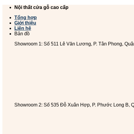
Chuyển
Nội thất cửa gỗ cao cấp
đến
Tổng hợp
nội
Giới thiệu
dung
Liên hệ
Bản đồ
Showroom 1: Số 511 Lê Văn Lương, P. Tân Phong, Quậ
Showroom 2: Số 535 Đỗ Xuân Hợp, P. Phước Long B, 