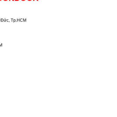
ủ Đức, Tp.HCM
CM