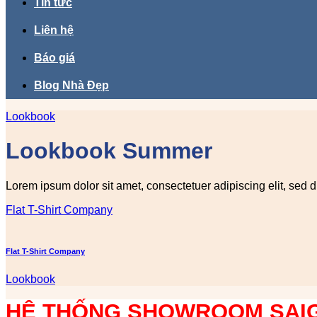
Tin tức
Liên hệ
Báo giá
Blog Nhà Đẹp
Lookbook
Lookbook Summer
Lorem ipsum dolor sit amet, consectetuer adipiscing elit, sed
Flat T-Shirt Company
Flat T-Shirt Company
Lookbook
HỆ THỐNG SHOWROOM SA