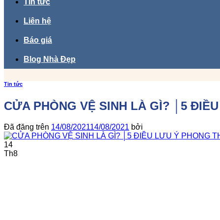
Tin tức
Liên hệ
Báo giá
Blog Nhà Đẹp
Tin tức
CỬA PHÒNG VỆ SINH LÀ GÌ? │5 ĐIỀ
Đã đăng trên
14/08/2021
14/08/2021
bởi
14
Th8