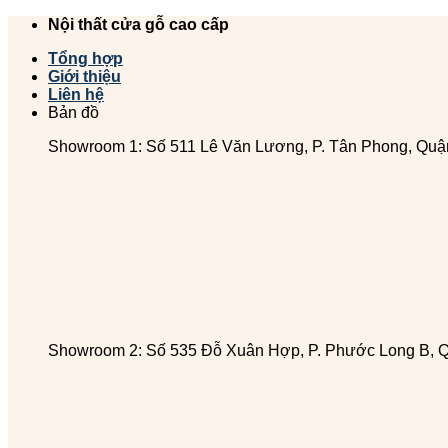
Chuyển
Nội thất cửa gỗ cao cấp
đến
Tổng hợp
nội
Giới thiệu
dung
Liên hệ
Bản đồ
Showroom 1: Số 511 Lê Văn Lương, P. Tân Phong, Quậ
Showroom 2: Số 535 Đỗ Xuân Hợp, P. Phước Long B, 