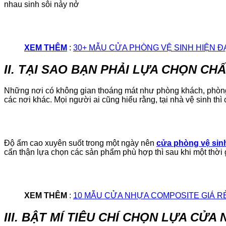
nhau sinh sôi nảy nở
XEM THÊM
:
30+ MẪU CỬA PHÒNG VỆ SINH HIỆN Đ
II. TẠI SAO BẠN PHẢI LỰA CHỌN C
Những nơi có không gian thoáng mát như phòng khách, phòng 
các nơi khác. Mọi người ai cũng hiểu rằng, tại nhà vệ sinh thì
Độ ẩm cao xuyên suốt trong một ngày nên
cửa phòng vệ sin
cẩn thận lựa chọn các sản phẩm phù hợp thì sau khi một thời 
XEM THÊM
:
10 MẪU CỬA NHỰA COMPOSITE GIÁ R
III. BẬT MÍ TIÊU CHÍ CHỌN LỰA CỬA