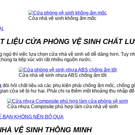
Cửa nhà vệ sinh không ẩm mốc
ẠI
HẤT LIỆU CỬA PHÒNG VỆ SINH CHẤT 
ngủ thì việc lựa chọn cửa nhà vệ sinh sẽ dễ dàng hơn. Tuy nh
 chúng ta tiếp xúc với rất nhiều nguồn nước.
Cửa nhà vệ sinh nhựa ABS chống ẩm tốt
h
đòi hỏi chất liệu và các phụ kiện phải chống ẩm mốc, chống gỉ
gian cửa sẽ bị hư hại. Phải chi ra thêm một khoảng thu nhập để
Cửa nhựa Composite phù hợp làm cửa nhà vệ sinh
Ẻ BẠN KHÔNG NÊN BỎ QUA
 NHÀ VỆ SINH THÔNG MINH